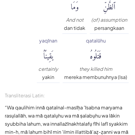
ٱلظَّنِّۚ
وَمَا
And not
(of) assumption
dan tidak
persangkaan
yaqīnan
qatalūhu
قَتَلُوهُ
يَقِينًۢا
certainly
they killed him
yakin
mereka membunuhnya (Isa)
Transliterasi Latin:
Wa qaulihim innā qatalnal-masīḥa 'īsabna maryama
rasụlallāh, wa mā qatalụhu wa mā ṣalabụhu wa lākin
syubbiha lahum, wa innallażīnakhtalafụ fīhi lafī syakkim
min-h, mā lahum bihī min 'ilmin illattibā'aẓ-ẓanni wa mā