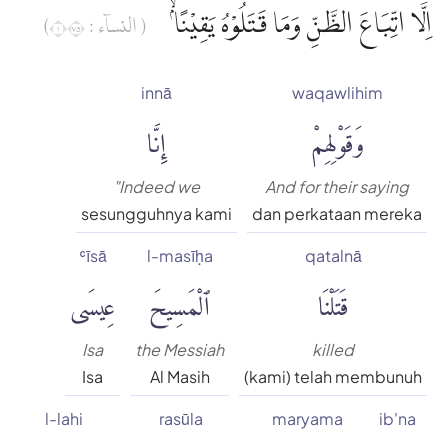
اِلَّا اتِّبَاعَ الظَّنِّ وَمَا قَتَلُوْهُ يَقِيْنًاۢ ۙ
( النساۤء : ١٥٧)
innā
waqawlihim
وَقَوْلِهِمْ
إِنَّا
"Indeed we
And for their saying
sesungguhnya kami
dan perkataan mereka
ʿīsā
l-masīḥa
qatalnā
قَتَلْنَا
ٱلْمَسِيحَ
عِيسَى
Isa
the Messiah
killed
Isa
Al Masih
(kami) telah membunuh
l-lahi
rasūla
maryama
ib'na