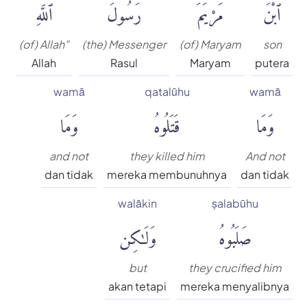
ٱبْنَ
مَرْيَمَ
رَسُولَ
ٱللَّهِ
(of) Allah"
(the) Messenger
(of) Maryam
son
Allah
Rasul
Maryam
putera
wamā
qatalūhu
wamā
وَمَا
قَتَلُوهُ
وَمَا
and not
they killed him
And not
dan tidak
mereka membunuhnya
dan tidak
walākin
ṣalabūhu
صَلَبُوهُ
وَلَٰكِن
but
they crucified him
akan tetapi
mereka menyalibnya