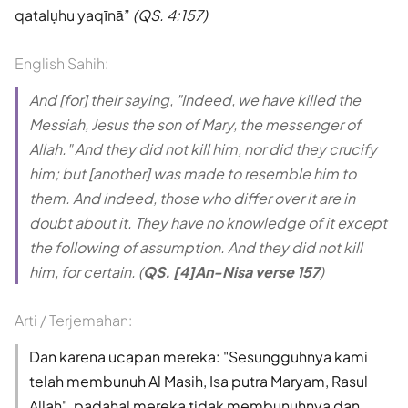
qatalụhu yaqīnā
(QS. 4:157)
English Sahih:
And [for] their saying, "Indeed, we have killed the
Messiah, Jesus the son of Mary, the messenger of
Allah." And they did not kill him, nor did they crucify
him; but [another] was made to resemble him to
them. And indeed, those who differ over it are in
doubt about it. They have no knowledge of it except
the following of assumption. And they did not kill
him, for certain. (
QS. [4]An-Nisa verse 157
)
Arti / Terjemahan:
Dan karena ucapan mereka: "Sesungguhnya kami
telah membunuh Al Masih, Isa putra Maryam, Rasul
Allah", padahal mereka tidak membunuhnya dan