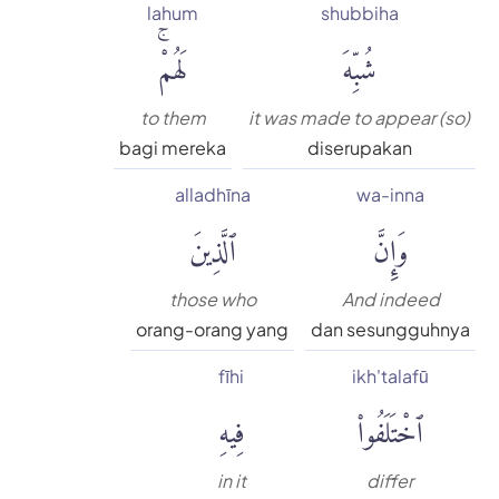
lahum
shubbiha
شُبِّهَ
لَهُمْۚ
to them
it was made to appear (so)
bagi mereka
diserupakan
alladhīna
wa-inna
وَإِنَّ
ٱلَّذِينَ
those who
And indeed
orang-orang yang
dan sesungguhnya
fīhi
ikh'talafū
ٱخْتَلَفُوا۟
فِيهِ
in it
differ