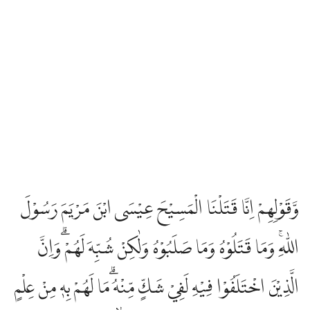
وَّقَوْلِهِمْ اِنَّا قَتَلْنَا الْمَسِيْحَ عِيْسَى ابْنَ مَرْيَمَ رَسُوْلَ
اللّٰهِۚ وَمَا قَتَلُوْهُ وَمَا صَلَبُوْهُ وَلٰكِنْ شُبِّهَ لَهُمْ ۗوَاِنَّ
الَّذِيْنَ اخْتَلَفُوْا فِيْهِ لَفِيْ شَكٍّ مِّنْهُ ۗمَا لَهُمْ بِهٖ مِنْ عِلْمٍ