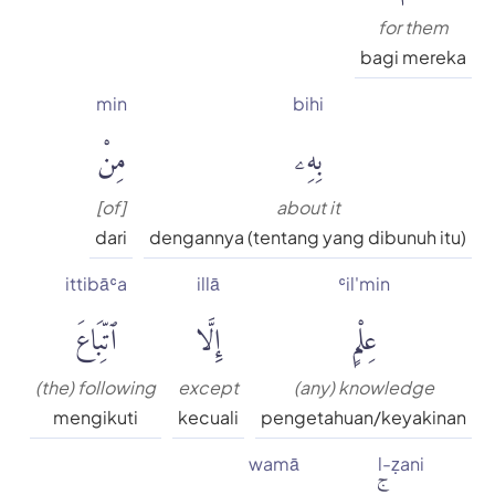
for them
bagi mereka
min
bihi
بِهِۦ
مِنْ
[of]
about it
dari
dengannya (tentang yang dibunuh itu)
ittibāʿa
illā
ʿil'min
عِلْمٍ
إِلَّا
ٱتِّبَاعَ
(the) following
except
(any) knowledge
mengikuti
kecuali
pengetahuan/keyakinan
wamā
l-ẓani