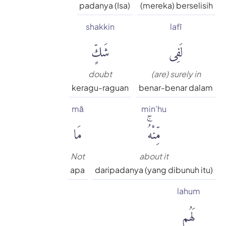
padanya (Isa)
(mereka) berselisih
shakkin
lafī
لَفِى
شَكٍّ
doubt
(are) surely in
keragu-raguan
benar-benar dalam
mā
min'hu
مِّنْهُۚ
مَا
Not
about it
apa
daripadanya (yang dibunuh itu)
lahum
لَهُم