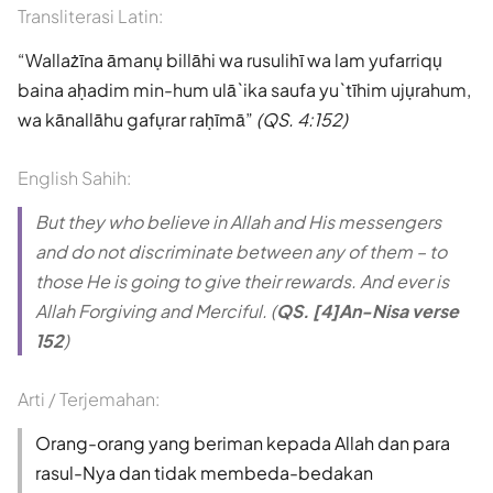
Transliterasi Latin:
Wallażīna āmanụ billāhi wa rusulihī wa lam yufarriqụ
baina aḥadim min-hum ulā`ika saufa yu`tīhim ujụrahum,
wa kānallāhu gafụrar raḥīmā
(QS. 4:152)
English Sahih:
But they who believe in Allah and His messengers
and do not discriminate between any of them – to
those He is going to give their rewards. And ever is
Allah Forgiving and Merciful. (
QS. [4]An-Nisa verse
152
)
Arti / Terjemahan:
Orang-orang yang beriman kepada Allah dan para
rasul-Nya dan tidak membeda-bedakan