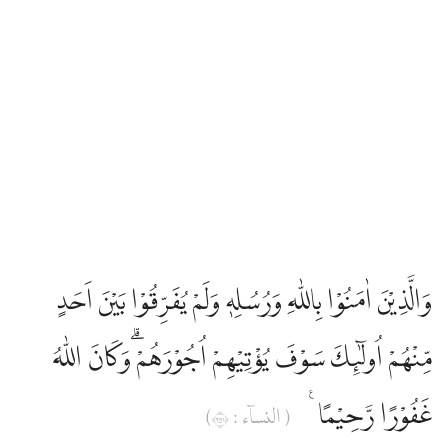
وَالَّذِيْنَ اٰمَنُوْا بِاللّٰهِ وَرُسُلِهٖ وَلَمْ يُفَرِّقُوْا بَيْنَ اَحَدٍ
مِّنْهُمْ اُولٰۤىِٕكَ سَوْفَ يُؤْتِيْهِمْ اُجُوْرَهُمْ ۗوَكَانَ اللّٰهُ
غَفُوْرًا رَّحِيْمًا ࣖ
( النساۤء : ١٥٢)