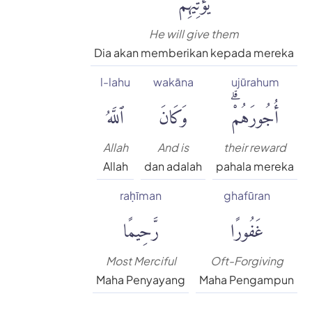
He will give them
Dia akan memberikan kepada mereka
l-lahu
wakāna
ujūrahum
أُجُورَهُمْۗ
وَكَانَ
ٱللَّهُ
Allah
And is
their reward
Allah
dan adalah
pahala mereka
raḥīman
ghafūran
غَفُورًا
رَّحِيمًا
Most Merciful
Oft-Forgiving
Maha Penyayang
Maha Pengampun