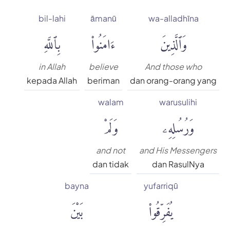
bil-lahi
āmanū
wa-alladhīna
وَٱلَّذِينَ
ءَامَنُوا۟
بِٱللَّهِ
in Allah
believe
And those who
kepada Allah
beriman
dan orang-orang yang
walam
warusulihi
وَرُسُلِهِۦ
وَلَمْ
and not
and His Messengers
dan tidak
dan RasulNya
bayna
yufarriqū
يُفَرِّقُوا۟
بَيْنَ