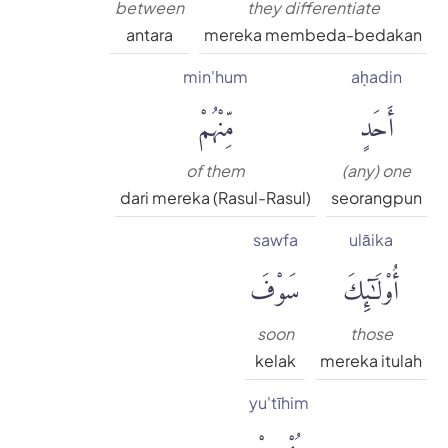
between
they differentiate
antara
mereka membeda-bedakan
min'hum
aḥadin
أَحَدٍ
مِّنْهُمْ
of them
(any) one
dari mereka (Rasul-Rasul)
seorangpun
sawfa
ulāika
أُو۟لَٰٓئِكَ
سَوْفَ
soon
those
kelak
mereka itulah
yu'tīhim
يُؤْتِيهِمْ