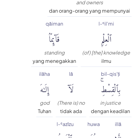
and owners
dan orang-orang yang mempunyai
qāiman
l-ʿil'mi
ٱلْعِلْمِ
قَآئِمًۢا
standing
(of) [the] knowledge
yang menegakkan
ilmu
ilāha
lā
bil-qis'ṭi
بِٱلْقِسْطِۚ
لَآ
إِلَٰهَ
god
(There is) no
in justice
Tuhan
tidak ada
dengan keadilan
l-ʿazīzu
huwa
illā
إِلَّا
هُوَ
ٱلْعَزِيزُ