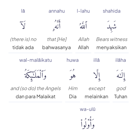
lā
annahu
l-lahu
shahida
شَهِدَ
ٱللَّهُ
أَنَّهُۥ
لَآ
(there is) no
that [He]
Allah
Bears witness
tidak ada
bahwasanya
Allah
menyaksikan
wal-malāikatu
huwa
illā
ilāha
إِلَٰهَ
إِلَّا
هُوَ
وَٱلْمَلَٰٓئِكَةُ
and (so do) the Angels
Him
except
god
dan para Malaikat
Dia
melainkan
Tuhan
wa-ulū
وَأُو۟لُوا۟