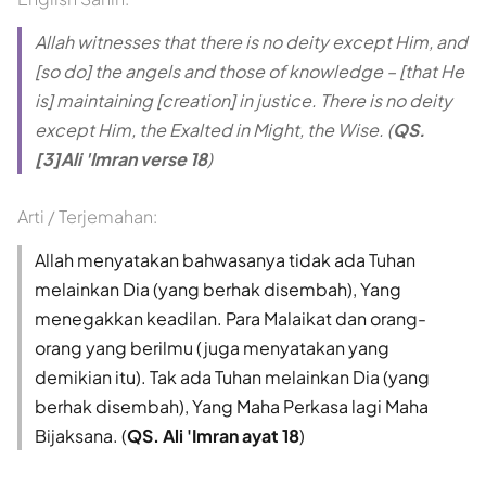
Allah witnesses that there is no deity except Him, and
[so do] the angels and those of knowledge – [that He
is] maintaining [creation] in justice. There is no deity
except Him, the Exalted in Might, the Wise. (
QS.
[3]Ali 'Imran verse 18
)
Arti / Terjemahan:
Allah menyatakan bahwasanya tidak ada Tuhan
melainkan Dia (yang berhak disembah), Yang
menegakkan keadilan. Para Malaikat dan orang-
orang yang berilmu (juga menyatakan yang
demikian itu). Tak ada Tuhan melainkan Dia (yang
berhak disembah), Yang Maha Perkasa lagi Maha
Bijaksana. (
QS. Ali 'Imran ayat 18
)