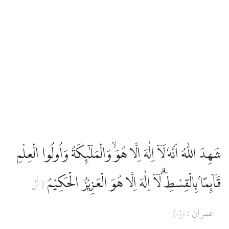
شَهِدَ اللّٰهُ اَنَّهٗ لَآ اِلٰهَ اِلَّا هُوَۙ وَالْمَلٰۤىِٕكَةُ وَاُولُوا الْعِلْمِ
قَاۤىِٕمًاۢ بِالْقِسْطِۗ لَآ اِلٰهَ اِلَّا هُوَ الْعَزِيْزُ الْحَكِيْمُ
( اٰل
عمران : ١٨)