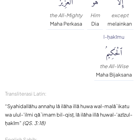
the All-Mighty
Him
except
Maha Perkasa
Dia
melainkan
l-ḥakīmu
ٱلْحَكِيمُ
the All-Wise
Maha Bijaksana
Transliterasi Latin:
Syahidallāhu annahụ lā ilāha illā huwa wal-malā`ikatu
wa ulul-'ilmi qā`imam bil-qisṭ, lā ilāha illā huwal-'azīzul-
ḥakīm
(QS. 3:18)
English Sahih: