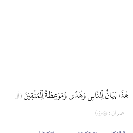
هٰذَا بَيَانٌ لِّلنَّاسِ وَهُدًى وَّمَوْعِظَةٌ لِّلْمُتَّقِيْنَ
( اٰل
عمران : ١٣٨)
lilnnāsi
bayānun
hādhā