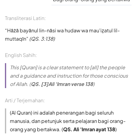
Transliterasi Latin:
Hāżā bayānul lin-nāsi wa hudaw wa mau'iẓatul lil-
muttaqīn
(QS. 3:138)
English Sahih:
This [Quran] is a clear statement to [all] the people
and a guidance and instruction for those conscious
of Allah. (
QS. [3]Ali 'Imran verse 138
)
Arti / Terjemahan:
(Al Quran) ini adalah penerangan bagi seluruh
manusia, dan petunjuk serta pelajaran bagi orang-
orang yang bertakwa. (
QS. Ali 'Imran ayat 138
)