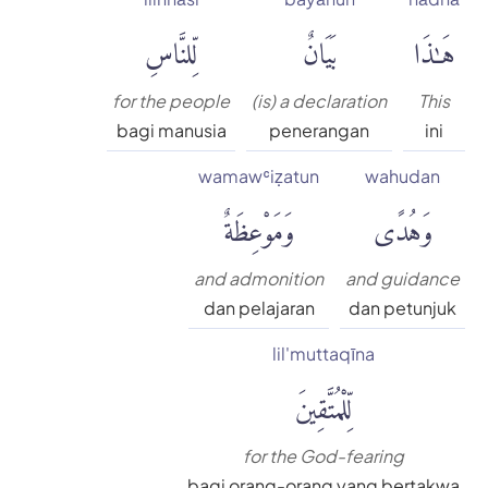
هَٰذَا
بَيَانٌ
لِّلنَّاسِ
for the people
(is) a declaration
This
bagi manusia
penerangan
ini
wamawʿiẓatun
wahudan
وَهُدًى
وَمَوْعِظَةٌ
and admonition
and guidance
dan pelajaran
dan petunjuk
lil'muttaqīna
لِّلْمُتَّقِينَ
for the God-fearing
bagi orang-orang yang bertakwa