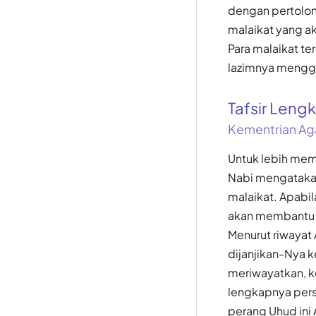
dengan pertolon
malaikat yang ak
Para malaikat t
lazimnya mengg
Tafsir Len
Kementrian Ag
Untuk lebih mem
Nabi mengataka
malaikat. Apabi
akan membantu 
Menurut riwayat 
dijanjikan-Nya 
meriwayatkan, k
lengkapnya pers
perang Uhud ini