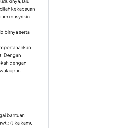
udukinya, lalu
adilah kekacauan
kaum musyrikin
ibirnya serta
empertahankan
at. Dengan
Mekah dengan
 walaupun
agai bantuan
swt.: (Jika kamu