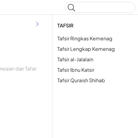
Type to start searching
TAFSIR
Tafsir Ringkas Kemenag
Tafsir Lengkap Kemenag
Tafsir al-Jalalain
esian dan Tafsir
Tafsir Ibnu Katsir
Tafsir Quraish Shihab