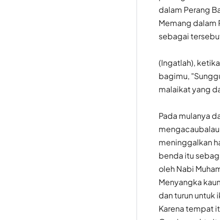
dalam Perang Bad
Memang dalam P
sebagai tersebu
(Ingatlah), ket
bagimu, "Sungg
malaikat yang da
Pada mulanya da
mengacaubalauka
meninggalkan ha
benda itu sebag
oleh Nabi Muham
Menyangka kaum 
dan turun untuk
Karena tempat it