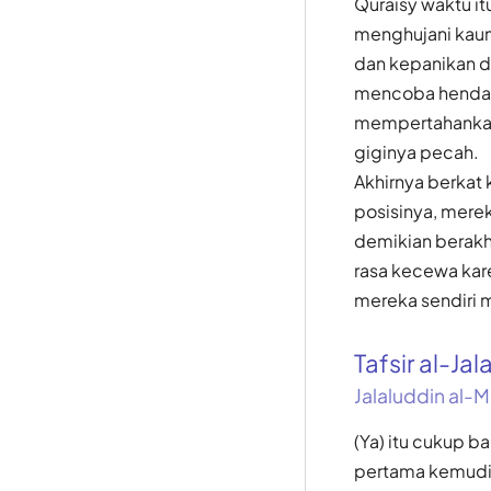
Quraisy waktu i
menghujani kaum
dan kepanikan d
mencoba hendak 
mempertahankann
giginya pecah.
Akhirnya berka
posisinya, mere
demikian berakh
rasa kecewa ka
mereka sendiri 
Tafsir al-Jal
Jalaluddin al-M
(Ya) itu cukup b
pertama kemudian