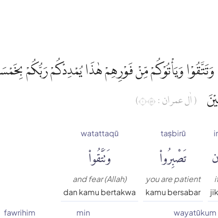
 وَتَتَّقُوْا وَيَأْتُوْكُمْ مِّنْ فَوْرِهِمْ هٰذَا يُمْدِدْكُمْ رَبُّكُمْ بِخَمْس
ِيْنَ
( اٰل عمران : ١٢٥)
watattaqū
taṣbirū
i
ن
تَصْبِرُوا۟
وَتَتَّقُوا۟
and fear (Allah)
you are patient
i
dan kamu bertakwa
kamu bersabar
ji
fawrihim
min
wayatūkum