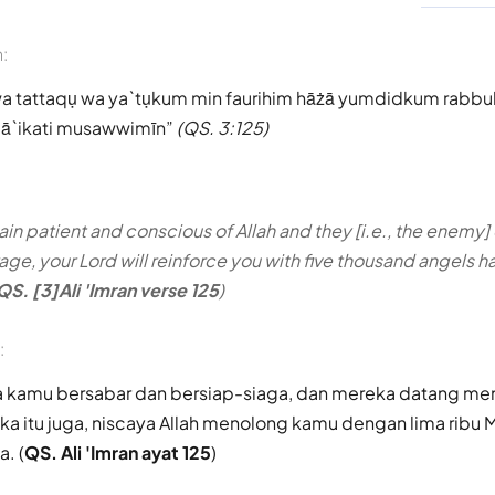
n:
ụ wa tattaqụ wa ya`tụkum min faurihim hāżā yumdidkum rabb
lā`ikati musawwimīn
(QS. 3:125)
main patient and conscious of Allah and they [i.e., the enem
rage, your Lord will reinforce you with five thousand angels h
QS. [3]Ali 'Imran verse 125
)
:
ika kamu bersabar dan bersiap-siaga, dan mereka datang m
a itu juga, niscaya Allah menolong kamu dengan lima ribu 
. (
QS. Ali 'Imran ayat 125
)