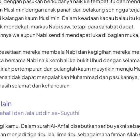
tu, dengan pasukan berkudanya naik ke tempat itu dan mend
 Muslimin dengan anak panah dari belakang sehingga terj
i kalangan kaum Muslimin. Dalam keadaan kacau balau itu 
mendekati markas Nabi saw, tetapi para sahabat dapat
ya walaupun Nabi sendiri mendapat luka di bagian muka, b
t kesetiaan mereka membela Nabi dan kegigihan mereka m
ka bersama Nabi naik kembali ke bukit Uhud dengan selam
irlah pertempuran dan pulanglah kaum musyrikin menuju 
rena tidak dapat mengalahkan Muhammad dan pasukannya,
masih selamat dari kehancuran.
alain
ahalli dan Jalaluddin as-Suyuthi
agi kamu. Dalam surah Al-Anfal disebutkan seribu yakni seb
 menjadi tiga ribu lalu lima ribu sebagaimana firman Allah 