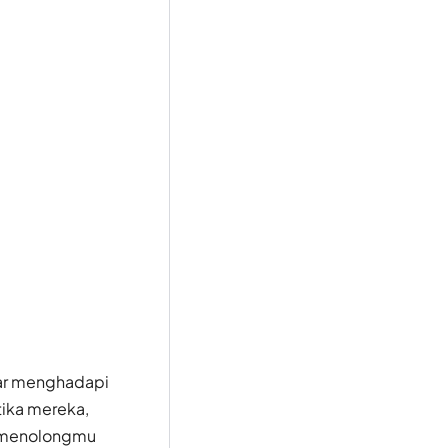
bar menghadapi
tika mereka,
h menolongmu