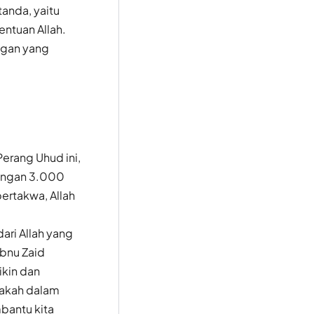
anda, yaitu
entuan Allah.
ngan yang
erang Uhud ini,
engan 3.000
ertakwa, Allah
ari Allah yang
bnu Zaid
ikin dan
pakah dalam
bantu kita