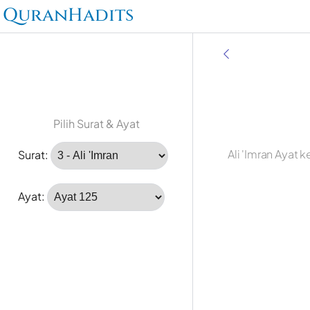
QuranHadits
Pilih Surat & Ayat
Ali 'Imran Ayat
Surat:
Ayat: