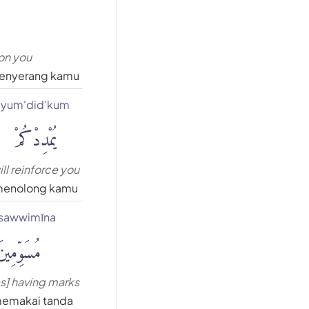
on you
enyerang kamu
yum'did'kum
يُمْدِدْكُمْ
ill reinforce you
enolong kamu
sawwimīna
مُسَوِّمِين
s] having marks
emakai tanda