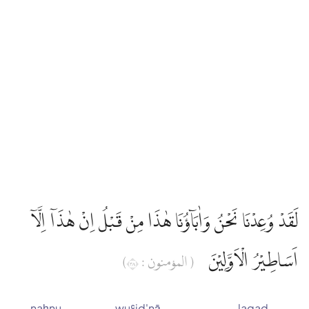
لَقَدْ وُعِدْنَا نَحْنُ وَاٰبَاۤؤُنَا هٰذَا مِنْ قَبْلُ اِنْ هٰذَآ اِلَّآ
اَسَاطِيْرُ الْاَوَّلِيْنَ
( المؤمنون : ٨٣)
naḥnu
wuʿid'nā
laqad