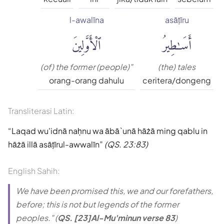
l-awalīna
asāṭīru
أَسَٰطِيرُ
ٱلْأَوَّلِينَ
(of) the former (people)"
(the) tales
orang-orang dahulu
ceritera/dongeng
Transliterasi Latin:
Laqad wu'idnā naḥnu wa ābā`unā hāżā ming qablu in
hāżā illā asāṭīrul-awwalīn
(QS. 23:83)
English Sahih:
We have been promised this, we and our forefathers,
before; this is not but legends of the former
peoples." (
QS. [23]Al-Mu'minun verse 83
)