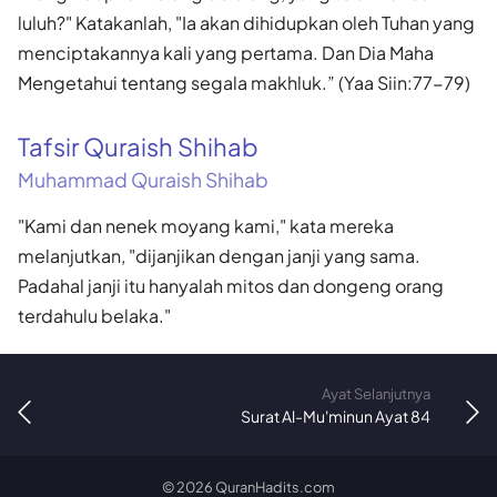
luluh?" Katakanlah, "Ia akan dihidupkan oleh Tuhan yang
menciptakannya kali yang pertama. Dan Dia Maha
Mengetahui tentang segala makhluk.” (Yaa Siin:77-79)
Tafsir Quraish Shihab
Muhammad Quraish Shihab
"Kami dan nenek moyang kami," kata mereka
melanjutkan, "dijanjikan dengan janji yang sama.
Padahal janji itu hanyalah mitos dan dongeng orang
terdahulu belaka."
Ayat Selanjutnya
Surat Al-Mu'minun Ayat 84
©
2026
QuranHadits.com