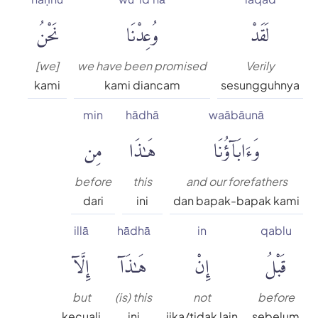
لَقَدْ
وُعِدْنَا
نَحْنُ
[we]
we have been promised
Verily
kami
kami diancam
sesungguhnya
min
hādhā
waābāunā
وَءَابَآؤُنَا
هَٰذَا
مِن
before
this
and our forefathers
dari
ini
dan bapak-bapak kami
illā
hādhā
in
qablu
قَبْلُ
إِنْ
هَٰذَآ
إِلَّآ
but
(is) this
not
before
kecuali
ini
jika/tidak lain
sebelum