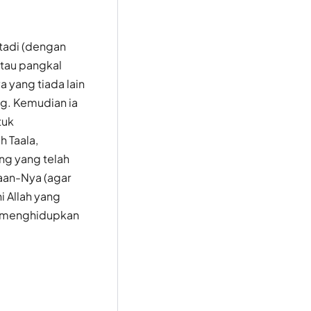
 tadi (dengan
atau pangkal
 yang tiada lain
g. Kemudian ia
tuk
h Taala,
ng yang telah
aan-Nya (agar
 Allah yang
p menghidupkan