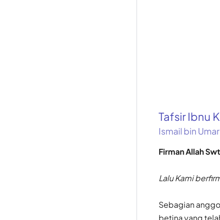
Tafsir Ibnu K
Ismail bin Umar
Firman Allah Swt
Lalu Kami berfir
Sebagian anggot
betina yang tela