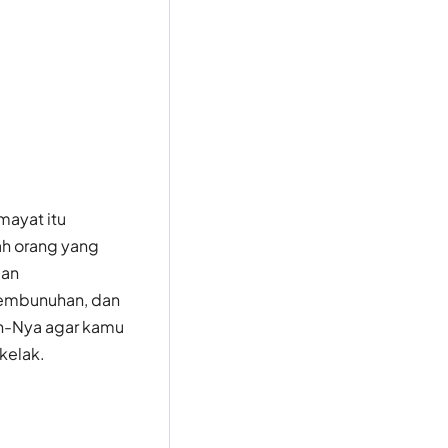
mayat itu
ah orang yang
gan
pembunuhan, dan
n-Nya agar kamu
kelak.