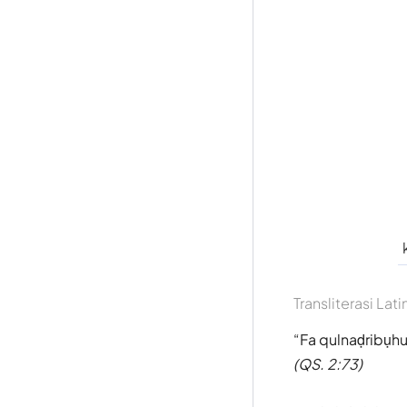
Transliterasi Lati
Fa qulnaḍribụhu 
(QS. 2:73)