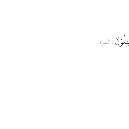
ْقِلُوْنَ
( البقرة :