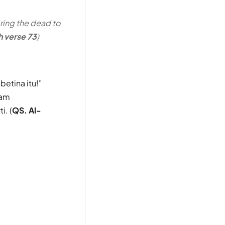
 bring the dead to
 verse 73
)
etina itu!"
dam
. (
QS. Al-