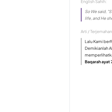
English Sahih:
So We said, "St
life, and He s
Arti / Terjemahan
Lalu Kami berf
Demikianlah A
memperlihatk
Baqarah ayat 