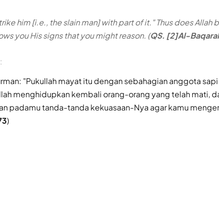
rike him [i.e., the slain man] with part of it." Thus does Allah
hows you His signs that you might reason. (
QS. [2]Al-Baqarah
:
irman: "Pukullah mayat itu dengan sebahagian anggota sapi b
llah menghidupkan kembali orang-orang yang telah mati, 
an padamu tanda-tanda kekuasaan-Nya agar kamu mengerti
73
)