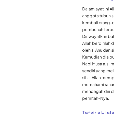
Dalam ayat ini 
anggota tubuh sa
kembali orang-or
pembunuh terbong
Diriwayatkan bah
Allah berdirilah
oleh si Anu dan
Kemudian dia pu
Nabi Musa a.s. 
sendiri yang mel
sihir. Allah me
memahami rahasi
mencegah diri d
perintah-Nya.
Tafsir al-Jal