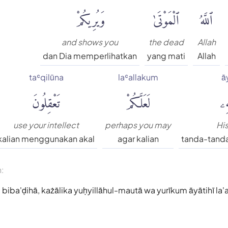
ٱللَّهُ
ٱلْمَوْتَىٰ
وَيُرِيكُمْ
and shows you
the dead
Allah
dan Dia memperlihatkan
yang mati
Allah
taʿqilūna
laʿallakum
ā
هِۦ
لَعَلَّكُمْ
تَعْقِلُونَ
use your intellect
perhaps you may
His
kalian menggunakan akal
agar kalian
tanda-tand
n:
biba'ḍihā, każālika yuḥyillāhul-mautā wa yurīkum āyātihī la'