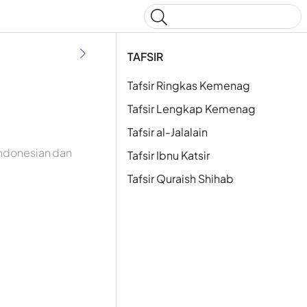
Type to start searching
TAFSIR
Tafsir Ringkas Kemenag
Tafsir Lengkap Kemenag
Tafsir al-Jalalain
Indonesian dan
Tafsir Ibnu Katsir
Tafsir Quraish Shihab