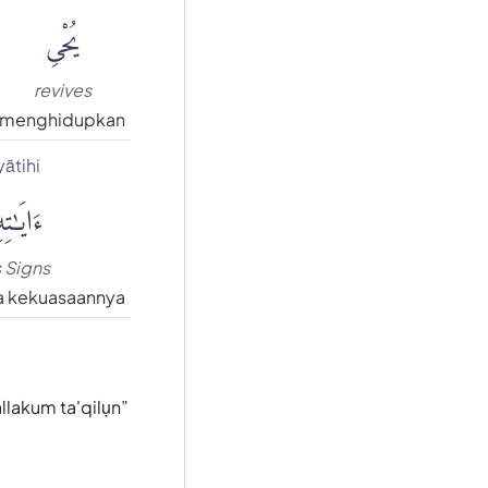
يُحْىِ
revives
menghidupkan
yātihi
ءَايَٰتِ
 Signs
a kekuasaannya
allakum ta'qilụn