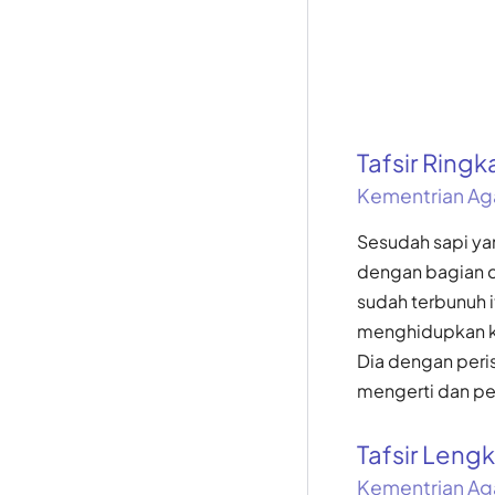
Tafsir Ring
Kementrian Ag
Sesudah sapi yan
dengan bagian d
sudah terbunuh 
menghidupkan k
Dia dengan peri
mengerti dan per
Tafsir Len
Kementrian Ag