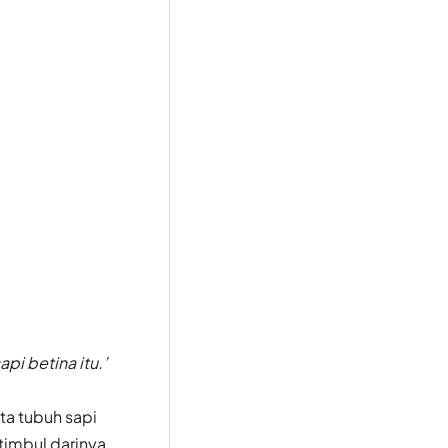
pi betina itu.’
ta tubuh sapi
 timbul darinya