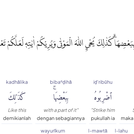
بَعْضِهَاۗ كَذٰلِكَ يُحْيِ اللّٰهُ الْمَوْتٰى وَيُرِيْكُمْ اٰيٰتِهٖ لَعَلَّكُمْ تَع
kadhālika
bibaʿḍihā
iḍ'ribūhu
ٱضْرِبُوهُ
بِبَعْضِهَاۚ
كَذَٰلِكَ
Like this
with a part of it"
"Strike him
demikianlah
dengan sebagiannya
pukullah ia
maka 
wayurīkum
l-mawtā
l-lahu