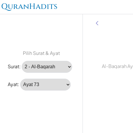
QuranHadits
Pilih Surat & Ayat
Al-Baqarah Ay
Surat:
Ayat: