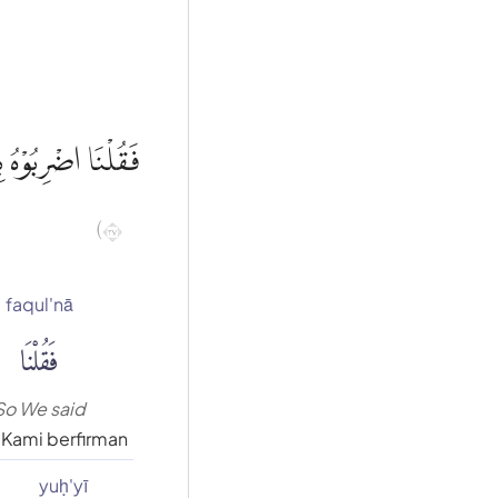
فَقُلْنَا اضْرِبُوْهُ بِ
٧٣)
faqul'nā
فَقُلْنَا
So We said
Kami berfirman
yuḥ'yī