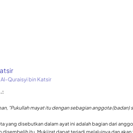
atsir
 Al-Quraisyi bin Katsir
.:
man, "Pukullah mayat itu dengan sebagian anggota (badan) sa
a yang disebutkan dalam ayat ini adalah bagian dari anggo
h disembelih itu. Mukjizat dapat terjadi melaluinya dan akan