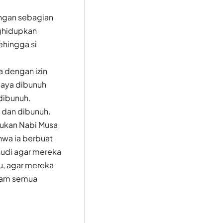
engan sebagian
nghidupkan
ehingga si
a dengan izin
"Saya dibunuh
dibunuh.
 dan dibunuh.
bukan Nabi Musa
hwa ia berbuat
hudi agar mereka
u, agar mereka
alam semua