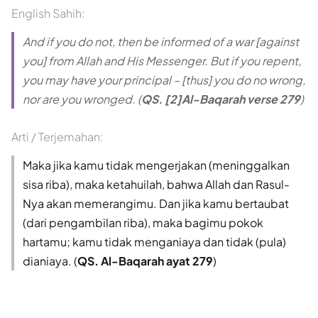
English Sahih:
And if you do not, then be informed of a war [against
you] from Allah and His Messenger. But if you repent,
you may have your principal – [thus] you do no wrong,
nor are you wronged. (
QS. [2]Al-Baqarah verse 279
)
Arti / Terjemahan:
Maka jika kamu tidak mengerjakan (meninggalkan
sisa riba), maka ketahuilah, bahwa Allah dan Rasul-
Nya akan memerangimu. Dan jika kamu bertaubat
(dari pengambilan riba), maka bagimu pokok
hartamu; kamu tidak menganiaya dan tidak (pula)
dianiaya. (
QS. Al-Baqarah ayat 279
)