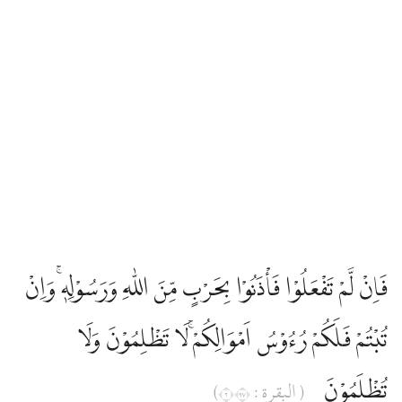
فَاِنْ لَّمْ تَفْعَلُوْا فَأْذَنُوْا بِحَرْبٍ مِّنَ اللّٰهِ وَرَسُوْلِهٖۚ وَاِنْ
تُبْتُمْ فَلَكُمْ رُءُوْسُ اَمْوَالِكُمْۚ لَا تَظْلِمُوْنَ وَلَا
تُظْلَمُوْنَ
( البقرة : ٢٧٩)