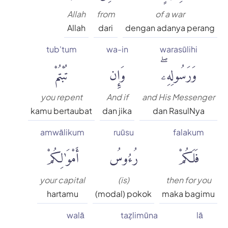
Allah
from
of a war
Allah
dari
dengan adanya perang
tub'tum
wa-in
warasūlihi
وَرَسُولِهِۦۖ
وَإِن
تُبْتُمْ
you repent
And if
and His Messenger
kamu bertaubat
dan jika
dan RasulNya
amwālikum
ruūsu
falakum
فَلَكُمْ
رُءُوسُ
أَمْوَٰلِكُمْ
your capital
(is)
then for you
hartamu
(modal) pokok
maka bagimu
walā
taẓlimūna
lā