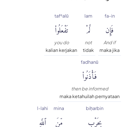
tafʿalū
lam
fa-in
فَإِن
لَّمْ
تَفْعَلُوا۟
you do
not
And if
kalian kerjakan
tidak
maka jika
fadhanū
فَأْذَنُوا۟
then be informed
maka ketahuilah pernyataan
l-lahi
mina
biḥarbin
بِحَرْبٍ
مِّنَ
ٱللَّهِ