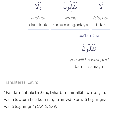
لَا
تَظْلِمُونَ
وَلَا
and not
wrong
(do) not
dan tidak
kamu menganiaya
tidak
tuẓ'lamūna
تُظْلَمُونَ
you will be wronged
kamu dianiaya
Transliterasi Latin:
Fa il lam taf'alụ fa`żanụ biḥarbim minallāhi wa rasụlih,
wa in tubtum fa lakum ru`ụsu amwālikum, lā taẓlimụna
wa lā tuẓlamụn
(QS. 2:279)