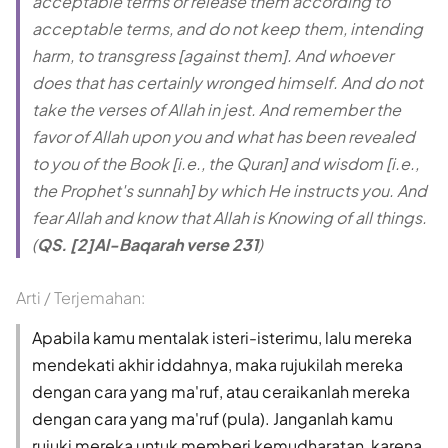
acceptable terms or release them according to
acceptable terms, and do not keep them, intending
harm, to transgress [against them]. And whoever
does that has certainly wronged himself. And do not
take the verses of Allah in jest. And remember the
favor of Allah upon you and what has been revealed
to you of the Book [i.e., the Quran] and wisdom [i.e.,
the Prophet's sunnah] by which He instructs you. And
fear Allah and know that Allah is Knowing of all things.
(
QS. [2]Al-Baqarah verse 231
)
Arti / Terjemahan:
Apabila kamu mentalak isteri-isterimu, lalu mereka
mendekati akhir iddahnya, maka rujukilah mereka
dengan cara yang ma'ruf, atau ceraikanlah mereka
dengan cara yang ma'ruf (pula). Janganlah kamu
rujuki mereka untuk memberi kemudharatan, karena