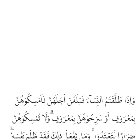
وَاِذَا طَلَّقْتُمُ النِّسَاۤءَ فَبَلَغْنَ اَجَلَهُنَّ فَاَمْسِكُوْهُنَّ
بِمَعْرُوْفٍ اَوْ سَرِّحُوْهُنَّ بِمَعْرُوْفٍۗ وَلَا تُمْسِكُوْهُنَّ
ضِرَارًا لِّتَعْتَدُوْا ۚ وَمَنْ يَّفْعَلْ ذٰلِكَ فَقَدْ ظَلَمَ نَفْسَهٗ ۗ