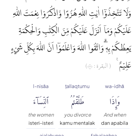
وَلَا تَتَّخِذُوْٓا اٰيٰتِ اللّٰهِ هُزُوًا وَّاذْكُرُوْا نِعْمَتَ اللّٰهِ
عَلَيْكُمْ وَمَآ اَنْزَلَ عَلَيْكُمْ مِّنَ الْكِتٰبِ وَالْحِكْمَةِ
يَعِظُكُمْ بِهٖ ۗوَاتَّقُوا اللّٰهَ وَاعْلَمُوْٓا اَنَّ اللّٰهَ بِكُلِّ شَيْءٍ
عَلِيْمٌ ࣖ
( البقرة : ٢٣١)
l-nisāa
ṭallaqtumu
wa-idhā
وَإِذَا
طَلَّقْتُمُ
ٱلنِّسَآءَ
the women
you divorce
And when
isteri-isteri
kamu mentalak
dan apabila
ajalahunna
fabalaghna