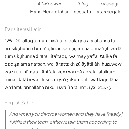
All-Knower
thing
of every
Maha Mengetahui
sesuatu
atas segala
Transliterasi Latin:
Wa iżā ṭallaqtumun-nisā`a fa balagna ajalahunna fa
amsikụhunna bima'rụfin au sarriḥụhunna bima'rụf, wa lā
tumsikụhunna ḍirāral lita'tadụ, wa may yaf'al żālika fa
qad ẓalama nafsah, wa lā tattakhiżū āyātillāhi huzuwaw
ważkurụ ni'matallāhi 'alaikum wa mā anzala 'alaikum
minal-kitābi wal-ḥikmati ya'iẓukum bih, wattaqullāha
wa'lamū annallāha bikulli syai`in 'alīm
(QS. 2:231)
English Sahih:
And when you divorce women and they have [nearly]
fulfilled their term, either retain them according to