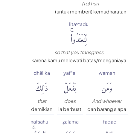
(to) hurt
(untuk memberi) kemudharatan
litaʿtadū
لِّتَعْتَدُوا۟ۚ
so that you transgress
karena kamu melewati batas/menganiaya
dhālika
yafʿal
waman
وَمَن
يَفْعَلْ
ذَٰلِكَ
that
does
And whoever
demikian
ia berbuat
dan barang siapa
nafsahu
ẓalama
faqad