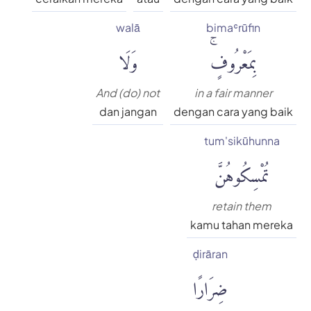
walā
bimaʿrūfin
بِمَعْرُوفٍۚ
وَلَا
And (do) not
in a fair manner
dan jangan
dengan cara yang baik
tum'sikūhunna
تُمْسِكُوهُنَّ
retain them
kamu tahan mereka
ḍirāran
ضِرَارًا