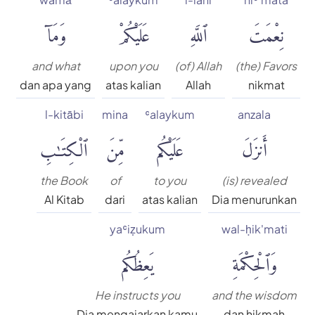
نِعْمَتَ
ٱللَّهِ
عَلَيْكُمْ
وَمَآ
and what
upon you
(of) Allah
(the) Favors
dan apa yang
atas kalian
Allah
nikmat
l-kitābi
mina
ʿalaykum
anzala
أَنزَلَ
عَلَيْكُم
مِّنَ
ٱلْكِتَٰبِ
the Book
of
to you
(is) revealed
Al Kitab
dari
atas kalian
Dia menurunkan
yaʿiẓukum
wal-ḥik'mati
وَٱلْحِكْمَةِ
يَعِظُكُم
He instructs you
and the wisdom
Dia mengajarkan kamu
dan hikmah