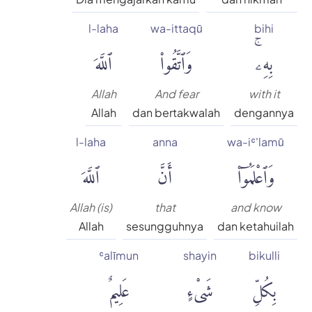
l-laha
wa-ittaqū
bihi
بِهِۦۚ
وَٱتَّقُوا۟
ٱللَّهَ
Allah
And fear
with it
Allah
dan bertakwalah
dengannya
l-laha
anna
wa-iʿ'lamū
وَٱعْلَمُوٓا۟
أَنَّ
ٱللَّهَ
Allah (is)
that
and know
Allah
sesungguhnya
dan ketahuilah
ʿalīmun
shayin
bikulli
بِكُلِّ
شَىْءٍ
عَلِيمٌ