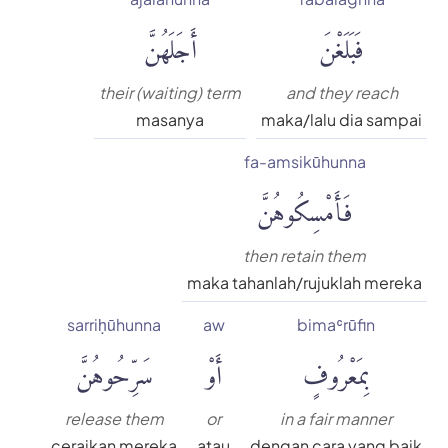
فَبَلَغْنَ
أَجَلَهُنَّ
their (waiting) term
and they reach
masanya
maka/lalu dia sampai
fa-amsikūhunna
فَأَمْسِكُوهُنَّ
then retain them
maka tahanlah/rujuklah mereka
sarriḥūhunna
aw
bimaʿrūfin
بِمَعْرُوفٍ
أَوْ
سَرِّحُوهُنَّ
release them
or
in a fair manner
ceraikan mereka
atau
dengan cara yang baik