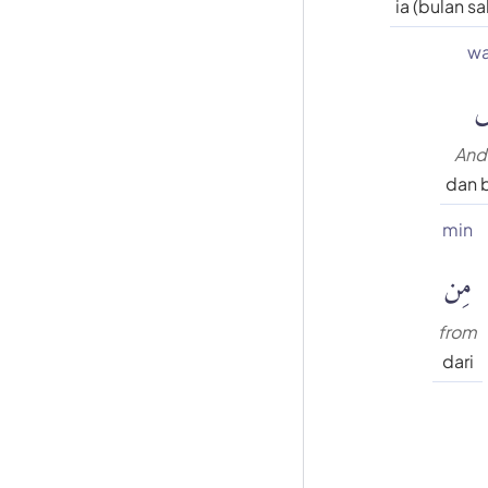
ia (bulan sa
wa
سَ
And 
dan 
min
مِن
from
dari