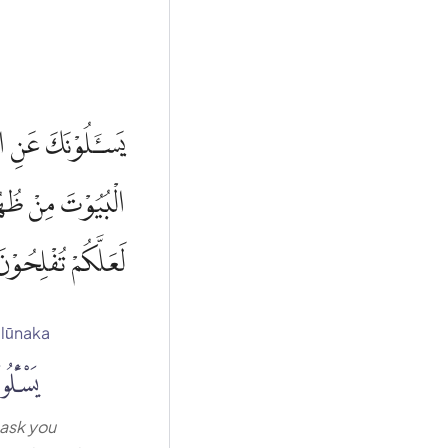
الْبُيُوْتَ مِنْ ظُهُوْر
لَعَلَّكُمْ تُفْلِحُوْ
lūnaka
يَسْـَٔلُ
ask you