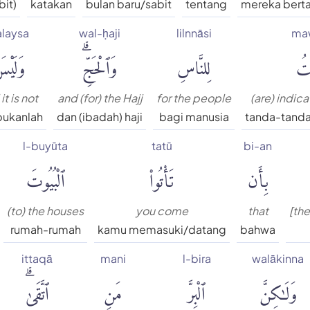
bit)
katakan
bulan baru/sabit
tentang
mereka bert
laysa
wal-ḥaji
lilnnāsi
ma
يتُ
لِلنَّاسِ
وَٱلْحَجِّۗ
وَلَيْ
it is not
and (for) the Hajj
for the people
(are) indica
bukanlah
dan (ibadah) haji
bagi manusia
tanda-tanda
l-buyūta
tatū
bi-an
بِأَن
تَأْتُوا۟
ٱلْبُيُوتَ
(to) the houses
you come
that
[th
rumah-rumah
kamu memasuki/datang
bahwa
ittaqā
mani
l-bira
walākinna
وَلَٰكِنَّ
ٱلْبِرَّ
مَنِ
ٱتَّقَىٰۗ