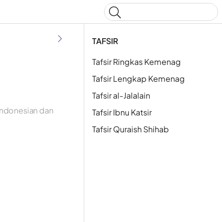
Type to start searching
TAFSIR
Tafsir Ringkas Kemenag
Tafsir Lengkap Kemenag
Tafsir al-Jalalain
Indonesian dan
Tafsir Ibnu Katsir
Tafsir Quraish Shihab