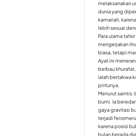
melaksanakan uru
dunia yang dipe
kamariah, karen
lebih sesuai de
Para ulama tafsi
mengerjakan ihr
biasa, tetapi ma
Ayat ini menera
berbau khurafat,
ialah bertakwa 
pintunya.
Menurut saintis,
bumi. Ia beredar
gaya gravitasi b
terjadi fenomena
karena posisi bu
bulan berada di