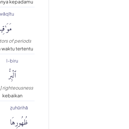
anya kepadamu
wāqītu
مَوَٰقِ
tors of periods
 waktu tertentu
l-biru
ٱلْبِرُّ
e] righteousness
kebaikan
ẓuhūrihā
ظُهُورِهَا