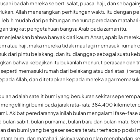
san ibadah mereka seperti salat, puasa, haji, dan sebagain
rlukan. Allah menerangkan perhitungan waktu itu dengan pe
a lebih mudah dari perhitungan menurut peredaran matahari
ngan tingkat pengetahuan bangsa Arab pada zaman itu.
r menjelaskan bahwa banyak dari kaum Ansar, apabila merek
am atau haji, maka mereka tidak mau lagi memasuki rumah d
suk dari pintu belakang, dan itu dianggap sebagai suatu keb
ngkan bahwa kebajikan itu bukanlah menurut perasaan dan tr
 seperti memasuki rumah dari belakang atau dari atas, ) tetap
kepada Allah, dan ditetapkan kepada mereka agar memasuki
 bulan adalah satelit bumi yang berukuran sekitar seperempa
 mengelilingi bumi pada jarak rata-rata 384,400 kilometer 
umi. Akibat peredarannya inilah bulan mengalami fase-fase 
 bulan sabit, bulan purnama, bulan baru dan bulan mati. Se
lan dan bumi yang bergeser secara teratur terhadap posisi m
antara bumi dan matahari, sisinya yang gelap menghadap k