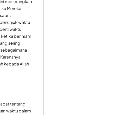
ini menerangkan
Jika Mereka
sabit.
 penunjuk waktu
perti waktu
 ketika berihram
ang sering
an sebagaimana
 Karenanya,
ah kepada Allah
habat tentang
ngan waktu dalam