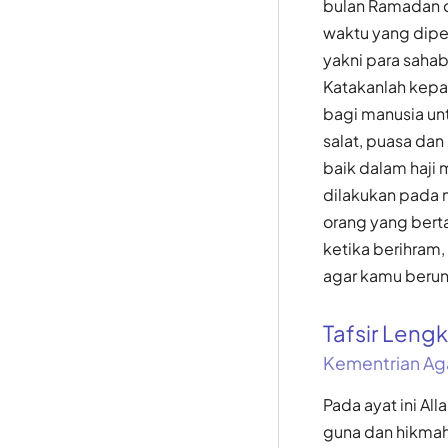
bulan Ramadan d
waktu yang dipe
yakni para saha
Katakanlah kepa
bagi manusia un
salat, puasa dan
baik dalam haji
dilakukan pada 
orang yang bert
ketika berihram,
agar kamu berun
Tafsir Len
Kementrian Ag
Pada ayat ini A
guna dan hikmah