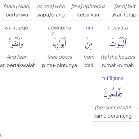
fears (Allah)
(is one) who
[the] righteous
[and] but
bertakwa
siapa/orang
kebaikan
akan tetapi
wa-ittaqū
abwābihā
min
l-buyūta
ٱلْبُيُوتَ
مِنْ
أَبْوَٰبِهَاۚ
وَٱتَّقُوا۟
And fear
their doors
from
(to) the houses
an bertakwalah
pintu-pintunya
dari
rumah-rumah
tuf'liḥūna
تُفْلِحُونَ
(be) successful
kamu beruntung
n: