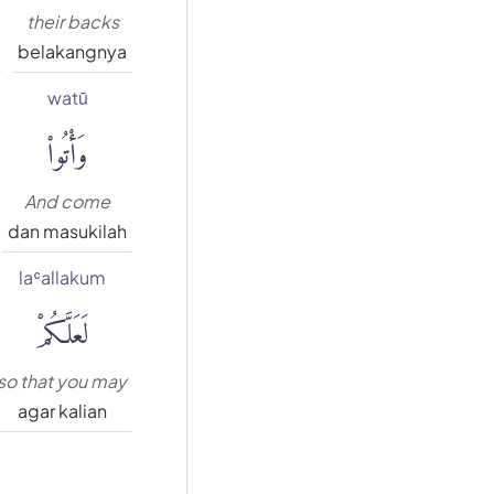
their backs
belakangnya
watū
وَأْتُوا۟
And come
dan masukilah
laʿallakum
لَعَلَّكُمْ
so that you may
agar kalian