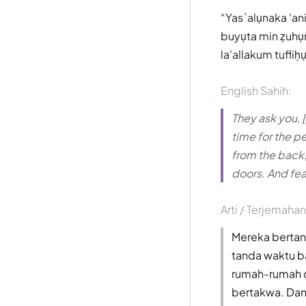
Yas`alụnaka 'ani
buyụta min ẓuhụr
la'allakum tufliḥ
English Sahih:
They ask you,
time for the pe
from the back,
doors. And fea
Arti / Terjemahan
Mereka bertany
tanda waktu b
rumah-rumah da
bertakwa. Dan