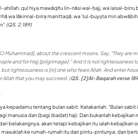
l-ahillah, qul hiya mawāqītu lin-nāsi wal-ḥajj, wa laisal-birru b
ihā wa lākinnal-birra manittaqā, wa`tul-buyụta min abwābi
ụn
(QS. 2:189)
 [O Muhammad], about the crescent moons. Say, "They are 
ople and for Hajj [pilgrimage]." And it is not righteousness 
 but righteousness is [in] one who fears Allah. And enter hous
r Allah that you may succeed. (
QS. [2]Al-Baqarah verse 18
:
a kepadamu tentang bulan sabit. Katakanlah: "Bulan sabit 
agi manusia dan (bagi ibadat) haji; Dan bukanlah kebajika
ri belakangnya, akan tetapi kebajikan itu ialah kebajikan 
 masuklah ke rumah-rumah itu dari pintu-pintunya; dan be