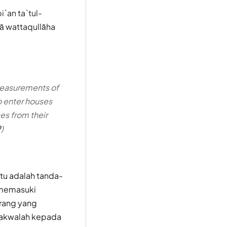
i`an ta`tul-
hā wattaqullāha
measurements of
to enter houses
es from their
9
)
itu adalah tanda-
n memasuki
orang yang
rtakwalah kepada