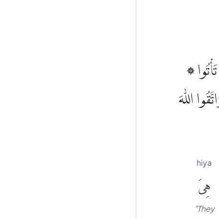
۞ يَسـَٔلُوْنَكَ عَنِ الْاَهِلَّةِ ۗ قُلْ هِيَ مَوَاقِيْتُ لِلنَّاسِ وَالْحَجِّ ۗ وَلَيْسَ الْبِرُّ بِاَنْ تَأْتُوا
تَّقُوا اللّٰهَ
hiya
هِىَ
"They