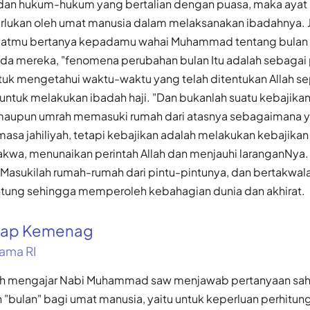
an hukum-hukum yang bertalian dengan puasa, maka ayat 
rlukan oleh umat manusia dalam melaksanakan ibadahnya. 
batmu bertanya kepadamu wahai Muhammad tentang bulan 
da mereka, "fenomena perubahan bulan Itu adalah sebagai
tuk mengetahui waktu-waktu yang telah ditentukan Allah se
 untuk melakukan ibadah haji. "Dan bukanlah suatu kebajikan
 maupun umrah memasuki rumah dari atasnya sebagaimana y
masa jahiliyah, tetapi kebajikan adalah melakukan kebajik
akwa, menunaikan perintah Allah dan menjauhi laranganNya.
 Masukilah rumah-rumah dari pintu-pintunya, dan bertakwal
tung sehingga memperoleh kebahagian dunia dan akhirat.
gkap Kemenag
ama RI
llah mengajar Nabi Muhammad saw menjawab pertanyaan sa
 "bulan" bagi umat manusia, yaitu untuk keperluan perhitu