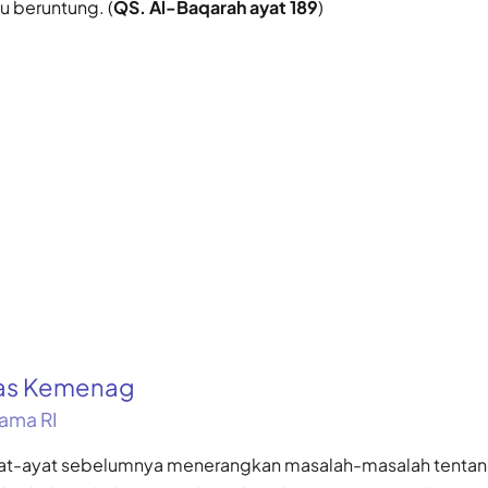
u beruntung. (
QS. Al-Baqarah ayat 189
)
kas Kemenag
ama RI
yat-ayat sebelumnya menerangkan masalah-masalah tenta