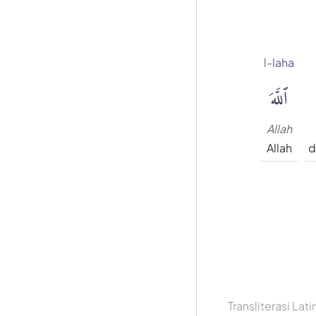
l-laha
ٱللَّهَ
Allah
Allah
d
Transliterasi Lati