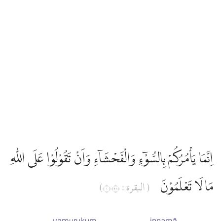
اِنَّمَا يَأْمُرُكُمْ بِالسُّوْۤءِ وَالْفَحْشَاۤءِ وَاَنْ تَقُوْلُوْا عَلَى اللّٰهِ
مَا لَا تَعْلَمُوْنَ
( البقرة : ١٦٩)
yamurukum
innamā