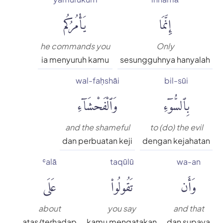
إِنَّمَا
يَأْمُرُكُم
he commands you
Only
ia menyuruh kamu
sesungguhnya hanyalah
wal-faḥshāi
bil-sūi
بِٱلسُّوٓءِ
وَٱلْفَحْشَآءِ
and the shameful
to (do) the evil
dan perbuatan keji
dengan kejahatan
ʿalā
taqūlū
wa-an
وَأَن
تَقُولُوا۟
عَلَى
about
you say
and that
atas/terhadap
kamu mengatakan
dan supaya