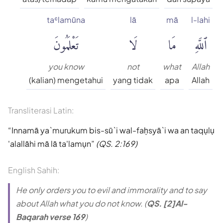
taʿlamūna
lā
mā
l-lahi
ٱللَّهِ
مَا
لَا
تَعْلَمُونَ
you know
not
what
Allah
(kalian) mengetahui
yang tidak
apa
Allah
Transliterasi Latin:
Innamā ya`murukum bis-sū`i wal-faḥsyā`i wa an taqụlụ
'alallāhi mā lā ta'lamụn
(QS. 2:169)
English Sahih:
He only orders you to evil and immorality and to say
about Allah what you do not know. (
QS. [2]Al-
Baqarah verse 169
)