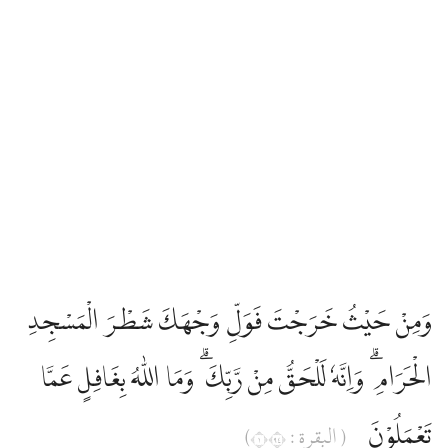
وَمِنْ حَيْثُ خَرَجْتَ فَوَلِّ وَجْهَكَ شَطْرَ الْمَسْجِدِ
الْحَرَامِ ۗ وَاِنَّهٗ لَلْحَقُّ مِنْ رَّبِّكَ ۗ وَمَا اللّٰهُ بِغَافِلٍ عَمَّا
تَعْمَلُوْنَ
( البقرة : ١٤٩)