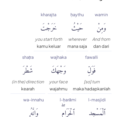
kharajta
ḥaythu
wamin
وَمِنْ
حَيْثُ
خَرَجْتَ
you start forth
wherever
And from
kamu keluar
mana saja
dan dari
shaṭra
wajhaka
fawalli
فَوَلِّ
وَجْهَكَ
شَطْرَ
(in the) direction
your face
[so] turn
kearah
wajahmu
maka hadapkanlah
wa-innahu
l-ḥarāmi
l-masjidi
ٱلْمَسْجِدِ
ٱلْحَرَامِۖ
وَإِنَّهُۥ