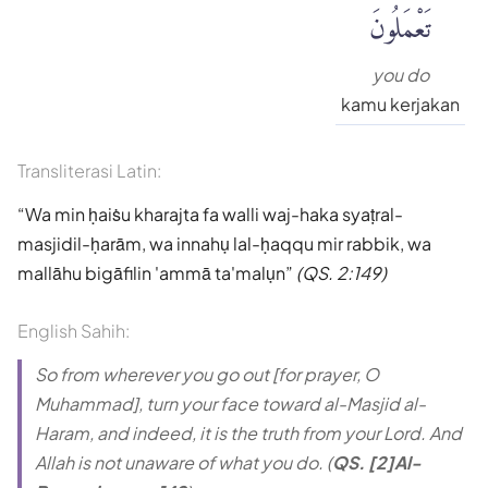
تَعْمَلُونَ
you do
kamu kerjakan
Transliterasi Latin:
Wa min ḥaiṡu kharajta fa walli waj-haka syaṭral-
masjidil-ḥarām, wa innahụ lal-ḥaqqu mir rabbik, wa
mallāhu bigāfilin 'ammā ta'malụn
(QS. 2:149)
English Sahih:
So from wherever you go out [for prayer, O
Muhammad], turn your face toward al-Masjid al-
Haram, and indeed, it is the truth from your Lord. And
Allah is not unaware of what you do. (
QS. [2]Al-