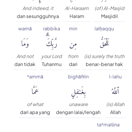
And indeed, it
Al-Haraam
(of) Al-Masjid
dan sesungguhnya
Haram
Masjidil
wamā
rabbika
min
lalḥaqqu
لَلْحَقُّ
مِن
رَّبِّكَۗ
وَمَا
And not
your Lord
from
(is) surely the truth
dan tidak
Tuhanmu
dari
benar-benar hak
ʿammā
bighāfilin
l-lahu
ٱللَّهُ
بِغَٰفِلٍ
عَمَّا
of what
unaware
(is) Allah
dari apa yang
dengan lalai/lengah
Allah
taʿmalūna