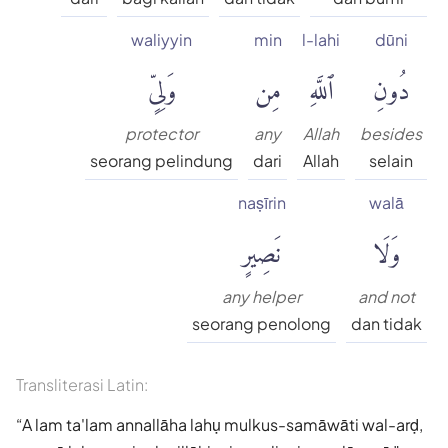
waliyyin
min
l-lahi
dūni
دُونِ
ٱللَّهِ
مِن
وَلِىٍّ
protector
any
Allah
besides
seorang pelindung
dari
Allah
selain
naṣīrin
walā
وَلَا
نَصِيرٍ
any helper
and not
seorang penolong
dan tidak
Transliterasi Latin:
A lam ta'lam annallāha lahụ mulkus-samāwāti wal-arḍ,