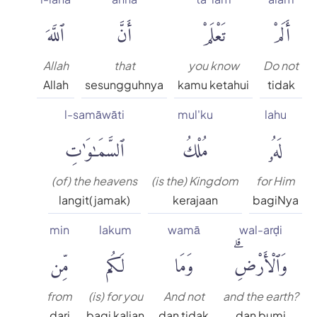
أَلَمْ
تَعْلَمْ
أَنَّ
ٱللَّهَ
Allah
that
you know
Do not
Allah
sesungguhnya
kamu ketahui
tidak
l-samāwāti
mul'ku
lahu
لَهُۥ
مُلْكُ
ٱلسَّمَٰوَٰتِ
(of) the heavens
(is the) Kingdom
for Him
langit(jamak)
kerajaan
bagiNya
min
lakum
wamā
wal-arḍi
وَٱلْأَرْضِۗ
وَمَا
لَكُم
مِّن
from
(is) for you
And not
and the earth?
dari
bagi kalian
dan tidak
dan bumi