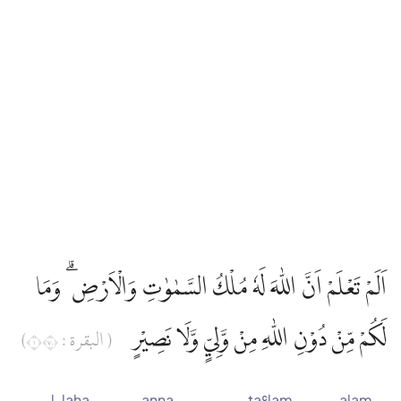
اَلَمْ تَعْلَمْ اَنَّ اللّٰهَ لَهٗ مُلْكُ السَّمٰوٰتِ وَالْاَرْضِ ۗ وَمَا
لَكُمْ مِّنْ دُوْنِ اللّٰهِ مِنْ وَّلِيٍّ وَّلَا نَصِيْرٍ
( البقرة : ١٠٧)
l-laha
anna
taʿlam
alam