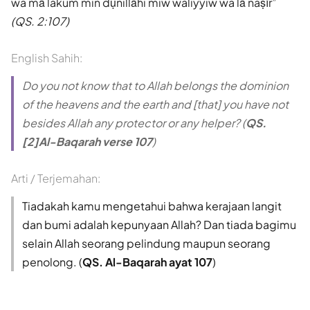
wa mā lakum min dụnillāhi miw waliyyiw wa lā naṣīr
(QS. 2:107)
English Sahih:
Do you not know that to Allah belongs the dominion
of the heavens and the earth and [that] you have not
besides Allah any protector or any helper? (
QS.
[2]Al-Baqarah verse 107
)
Arti / Terjemahan:
Tiadakah kamu mengetahui bahwa kerajaan langit
dan bumi adalah kepunyaan Allah? Dan tiada bagimu
selain Allah seorang pelindung maupun seorang
penolong. (
QS. Al-Baqarah ayat 107
)