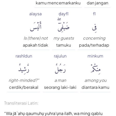
kamu mencemarkanku
dan jangan
alaysa
ḍayfī
fī
فِى
ضَيْفِىٓۖ
أَلَيْسَ
Is (there) not
my guests
concerning
apakah tidak
tamuku
pada/terhadap
rashīdun
rajulun
minkum
مِنكُمْ
رَجُلٌ
رَّشِيدٌ
right-minded?"
a man
among you
cerdik/berakal
seorang laki-laki
diantara kamu
Transliterasi Latin:
Wa jā`ahụ qaumuhụ yuhra'ụna ilaīh, wa ming qablu