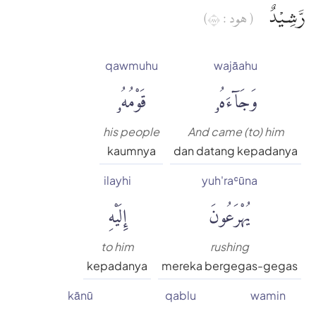
رَّشِيْدٌ
( هود : ٧٨)
qawmuhu
wajāahu
وَجَآءَهُۥ
قَوْمُهُۥ
his people
And came (to) him
kaumnya
dan datang kepadanya
ilayhi
yuh'raʿūna
يُهْرَعُونَ
إِلَيْهِ
to him
rushing
kepadanya
mereka bergegas-gegas
kānū
qablu
wamin