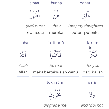
aṭharu
hunna
banātī
بَنَاتِى
هُنَّ
أَطْهَرُ
(are) purer
they
(are) my daughters
lebih suci
mereka
puteri-puteriku
l-laha
fa-ittaqū
lakum
لَكُمْۖ
فَٱتَّقُوا۟
ٱللَّهَ
Allah
So fear
for you
Allah
maka bertakwalah kamu
bagi kalian
tukh'zūni
walā
وَلَا
تُخْزُونِ
disgrace me
and (do) not