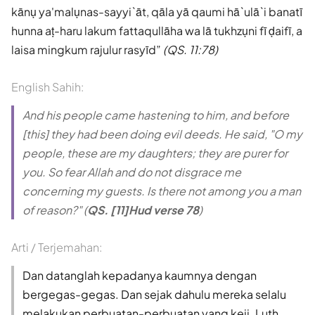
kānụ ya'malụnas-sayyi`āt, qāla yā qaumi hā`ulā`i banatī
hunna aṭ-haru lakum fattaqullāha wa lā tukhzụni fī ḍaifī, a
laisa mingkum rajulur rasyīd
(QS. 11:78)
English Sahih:
And his people came hastening to him, and before
[this] they had been doing evil deeds. He said, "O my
people, these are my daughters; they are purer for
you. So fear Allah and do not disgrace me
concerning my guests. Is there not among you a man
of reason?" (
QS. [11]Hud verse 78
)
Arti / Terjemahan:
Dan datanglah kepadanya kaumnya dengan
bergegas-gegas. Dan sejak dahulu mereka selalu
melakukan perbuatan-perbuatan yang keji. Luth