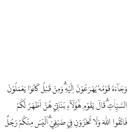
وَجَاۤءَهٗ قَوْمُهٗ يُهْرَعُوْنَ اِلَيْهِۗ وَمِنْ قَبْلُ كَانُوْا يَعْمَلُوْنَ
السَّيِّاٰتِۗ قَالَ يٰقَوْمِ هٰٓؤُلَاۤءِ بَنَاتِيْ هُنَّ اَطْهَرُ لَكُمْ
فَاتَّقُوا اللّٰهَ وَلَا تُخْزُوْنِ فِيْ ضَيْفِيْۗ اَلَيْسَ مِنْكُمْ رَجُلٌ