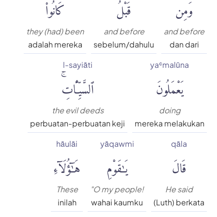
وَمِن
قَبْلُ
كَانُوا۟
they (had) been
and before
and before
adalah mereka
sebelum/dahulu
dan dari
l-sayiāti
yaʿmalūna
يَعْمَلُونَ
ٱلسَّيِّـَٔاتِۚ
the evil deeds
doing
perbuatan-perbuatan keji
mereka melakukan
hāulāi
yāqawmi
qāla
قَالَ
يَٰقَوْمِ
هَٰٓؤُلَآءِ
These
"O my people!
He said
inilah
wahai kaumku
(Luth) berkata