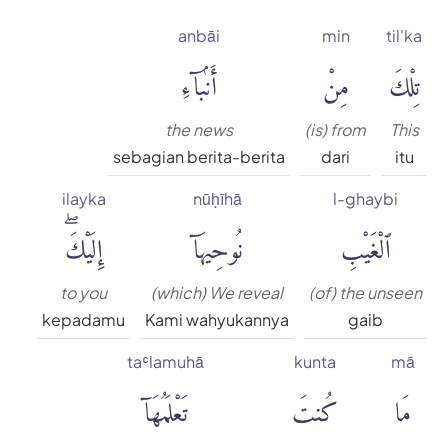
anbāi
min
til'ka
تِلْكَ
مِنْ
أَنۢبَآءِ
the news
(is) from
This
sebagian berita-berita
dari
itu
ilayka
nūḥīhā
l-ghaybi
ٱلْغَيْبِ
نُوحِيهَآ
إِلَيْكَۖ
to you
(which) We reveal
(of) the unseen
kepadamu
Kami wahyukannya
gaib
taʿlamuhā
kunta
mā
مَا
كُنتَ
تَعْلَمُهَآ