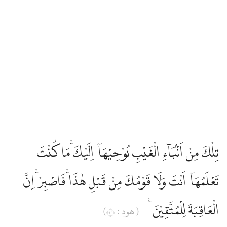
تِلْكَ مِنْ اَنْۢبَاۤءِ الْغَيْبِ نُوْحِيْهَآ اِلَيْكَ ۚمَا كُنْتَ
تَعْلَمُهَآ اَنْتَ وَلَا قَوْمُكَ مِنْ قَبْلِ هٰذَاۚ فَاصْبِرْۚ اِنَّ
الْعَاقِبَةَ لِلْمُتَّقِيْنَ ࣖ
( هود : ٤٩)