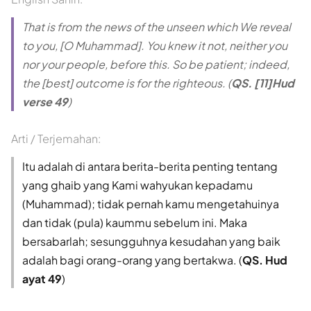
That is from the news of the unseen which We reveal
to you, [O Muhammad]. You knew it not, neither you
nor your people, before this. So be patient; indeed,
the [best] outcome is for the righteous. (
QS. [11]Hud
verse 49
)
Arti / Terjemahan:
Itu adalah di antara berita-berita penting tentang
yang ghaib yang Kami wahyukan kepadamu
(Muhammad); tidak pernah kamu mengetahuinya
dan tidak (pula) kaummu sebelum ini. Maka
bersabarlah; sesungguhnya kesudahan yang baik
adalah bagi orang-orang yang bertakwa. (
QS. Hud
ayat 49
)