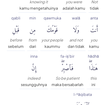
knowing it
you were
Not
kamu mengetahuinya
adalah kamu
tidak
qabli
min
qawmuka
walā
anta
أَنتَ
وَلَا
قَوْمُكَ
مِن
قَبْلِ
before
from
your people
and not
you
sebelum
dari
kaummu
dan tidak
kamu
inna
fa-iṣ'bir
hādhā
هَٰذَاۖ
فَٱصْبِرْۖ
إِنَّ
indeed
So be patient
this
sesungguhnya
maka bersabarlah
ini
l-ʿāqibata
ٱلْعَٰقِبَةَ