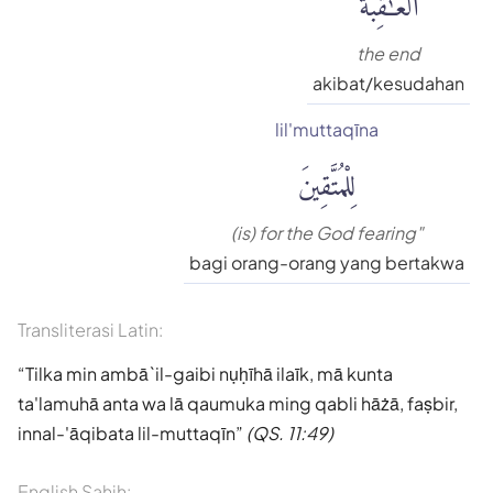
the end
akibat/kesudahan
lil'muttaqīna
لِلْمُتَّقِينَ
(is) for the God fearing"
bagi orang-orang yang bertakwa
Transliterasi Latin:
Tilka min ambā`il-gaibi nụḥīhā ilaīk, mā kunta
ta'lamuhā anta wa lā qaumuka ming qabli hāżā, faṣbir,
innal-'āqibata lil-muttaqīn
(QS. 11:49)
English Sahih: