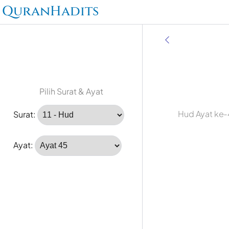
QuranHadits
Pilih Surat & Ayat
Hud Ayat ke-
Surat:
Ayat: