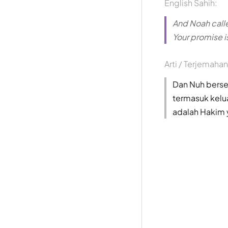
English Sahih:
And Noah calle
Your promise is
Arti / Terjemahan
Dan Nuh berse
termasuk kelu
adalah Hakim y