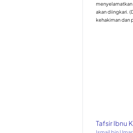
menyelamatkan m
akan diingkari. 
kehakiman dan pa
Tafsir Ibnu K
Ismail bin Umar