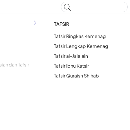
Type to start searching
TAFSIR
Tafsir Ringkas Kemenag
Tafsir Lengkap Kemenag
Tafsir al-Jalalain
an dan Tafsir
Tafsir Ibnu Katsir
Tafsir Quraish Shihab