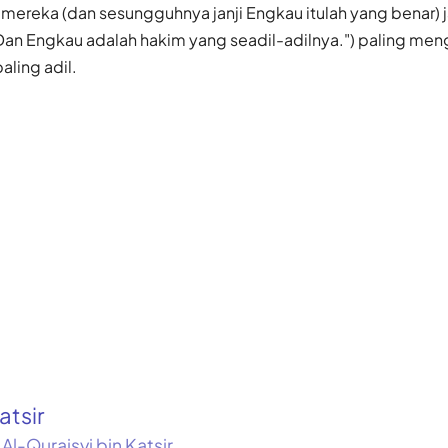
ereka (dan sesungguhnya janji Engkau itulah yang benar) ja
(Dan Engkau adalah hakim yang seadil-adilnya.") paling me
ling adil.
atsir
 Al-Quraisyi bin Katsir