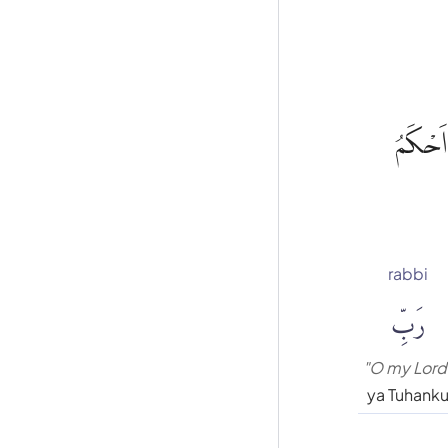
 اَحْكَمُ
rabbi
رَبِّ
"O my Lord
ya Tuhank