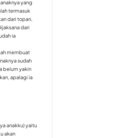
r anaknya yang
alah termasuk
an dari topan,
Bijaksana dari
udah ia
Allah membuat
anaknya sudah
a belum yakin
an, apalagi ia
a anakku) yaitu
ku akan