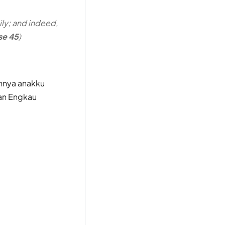
ily; and indeed,
se 45
)
uhnya anakku
Dan Engkau