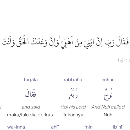
ٗ فَقَالَ رَبِّ اِنَّ ابْنِيْ مِنْ اَهْلِيْۚ وَاِنَّ وَعْدَكَ الْحَقُّ وَاَنْتَ
( ٤٥
faqāla
rabbahu
nūḥun
نُوحٌ
رَّبَّهُۥ
فَقَالَ
!
and said
(to) his Lord
And Nuh called
u
maka/lalu dia berkata
Tuhannya
Nuh
wa-inna
ahlī
min
ib'nī