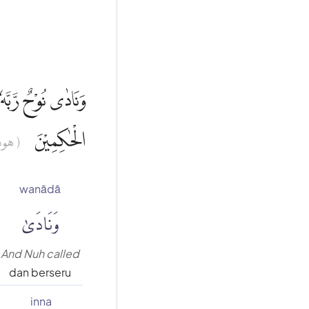
وَنَادٰى نُوْحٌ رَّبَّه
الْحٰكِمِيْنَ
هود : )
wanādā
وَنَادَىٰ
And Nuh called
dan berseru
inna