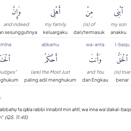
ٱبْنِى
مِنْ
أَهْلِى
وَإِنَّ
and indeed
my family
(is) of
my son
an sesungguhnya
keluargaku
dari/termasuk
anakku
imīna
aḥkamu
wa-anta
l-ḥaqu
ٱلْحَقُّ
وَأَنتَ
أَحْكَمُ
ٱلْحَٰك
 judges"
(are) the Most Just
and You
(is) true
nghukum
paling adil menghukum
dan Engkau
benar
n:
abbahụ fa qāla rabbi innabnī min ahlī, wa inna wa'dakal-ḥaq
n
(QS. 11:45)