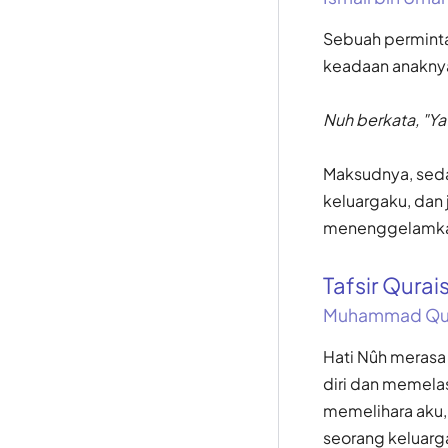
Sebuah permintaa
keadaan anakny
Nuh berkata, "Y
Maksudnya, seda
keluargaku, dan 
menenggelamkan
Tafsir Qurai
Muhammad Qur
Hati Nûh merasa
diri dan memela
memelihara aku,
seorang keluarg