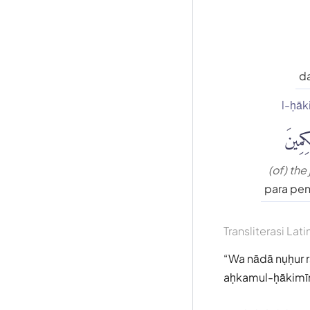
d
l-ḥāk
ِمِينَ
(of) the
para pe
Transliterasi Lati
Wa nādā nụḥur r
aḥkamul-ḥākimī