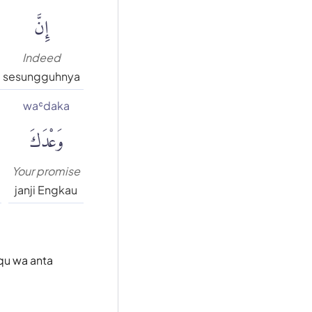
إِنَّ
Indeed
sesungguhnya
waʿdaka
وَعْدَكَ
Your promise
janji Engkau
qu wa anta