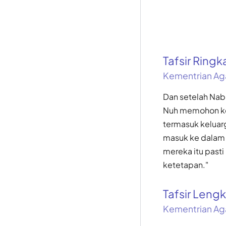
Tafsir Ring
Kementrian Ag
Dan setelah Nab
Nuh memohon kep
termasuk kelua
masuk ke dalam 
mereka itu past
ketetapan."
Tafsir Len
Kementrian Ag