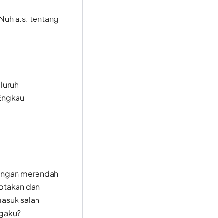
Nuh a.s. tentang
luruh
 Engkau
 dengan merendah
iptakan dan
masuk salah
rgaku?