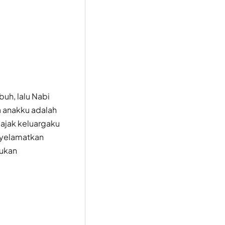
uh, lalu Nabi
 anakku adalah
ajak keluargaku
nyelamatkan
tukan