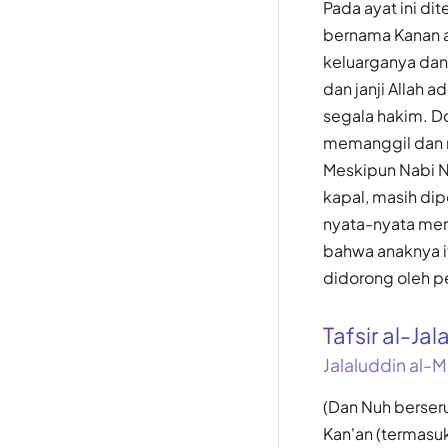
Pada ayat ini d
bernama Kanan at
keluarganya dan 
dan janji Allah a
segala hakim. Do
memanggil dan m
Meskipun Nabi N
kapal, masih di
nyata-nyata mem
bahwa anaknya it
didorong oleh p
Tafsir al-Jal
Jalaluddin al-M
(Dan Nuh berser
Kan'an (termasu