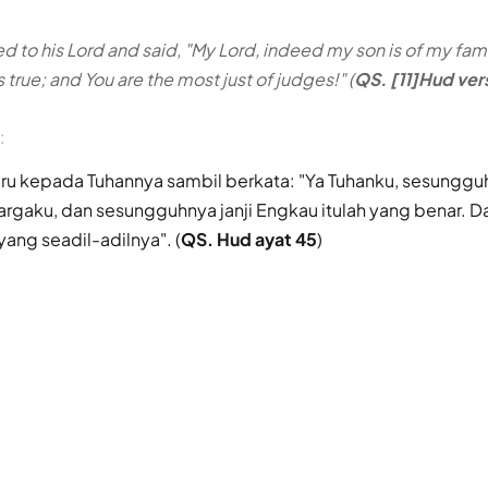
d to his Lord and said, "My Lord, indeed my son is of my fam
 true; and You are the most just of judges!" (
QS. [11]Hud ver
:
ru kepada Tuhannya sambil berkata: "Ya Tuhanku, sesungg
argaku, dan sesungguhnya janji Engkau itulah yang benar. 
ang seadil-adilnya". (
QS. Hud ayat 45
)