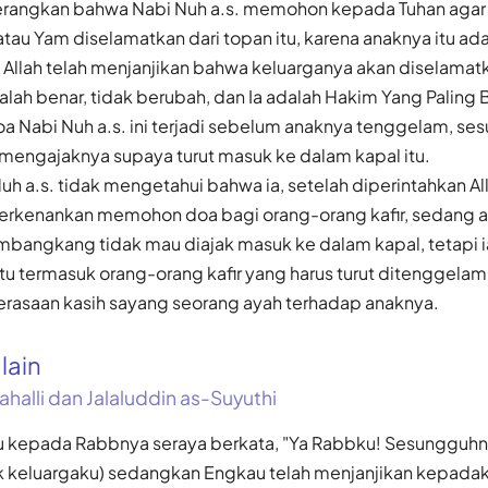
iterangkan bahwa Nabi Nuh a.s. memohon kepada Tuhan aga
au Yam diselamatkan dari topan itu, karena anaknya itu ad
Allah telah menjanjikan bahwa keluarganya akan diselamatk
dalah benar, tidak berubah, dan Ia adalah Hakim Yang Paling 
a Nabi Nuh a.s. ini terjadi sebelum anaknya tenggelam, ses
engajaknya supaya turut masuk ke dalam kapal itu.
uh a.s. tidak mengetahui bahwa ia, setelah diperintahkan 
perkenankan memohon doa bagi orang-orang kafir, sedang 
bangkang tidak mau diajak masuk ke dalam kapal, tetapi i
u termasuk orang-orang kafir yang harus turut ditenggelamk
erasaan kasih sayang seorang ayah terhadap anaknya.
alain
ahalli dan Jalaluddin as-Suyuthi
u kepada Rabbnya seraya berkata, "Ya Rabbku! Sesungguhny
k keluargaku) sedangkan Engkau telah menjanjikan kepada