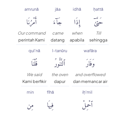
amrunā
jāa
idhā
ḥattā
حَتَّىٰٓ
إِذَا
جَآءَ
أَمْرُنَا
Our command
came
when
Till
perintah Kami
datang
apabila
sehingga
qul'nā
l-tanūru
wafāra
وَفَارَ
ٱلتَّنُّورُ
قُلْنَا
We said
the oven
and overflowed
Kami berfikir
dapur
dan memancar air
min
fīhā
iḥ'mil
ٱحْمِلْ
فِيهَا
مِن