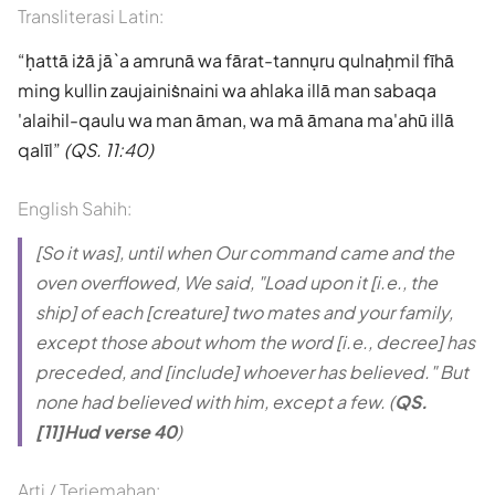
Transliterasi Latin:
ḥattā iżā jā`a amrunā wa fārat-tannụru qulnaḥmil fīhā
ming kullin zaujainiṡnaini wa ahlaka illā man sabaqa
'alaihil-qaulu wa man āman, wa mā āmana ma'ahū illā
qalīl
(QS. 11:40)
English Sahih:
[So it was], until when Our command came and the
oven overflowed, We said, "Load upon it [i.e., the
ship] of each [creature] two mates and your family,
except those about whom the word [i.e., decree] has
preceded, and [include] whoever has believed." But
none had believed with him, except a few. (
QS.
[11]Hud verse 40
)
Arti / Terjemahan: