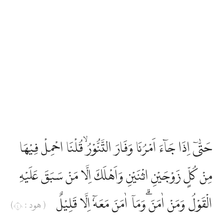
حَتّٰىٓ اِذَا جَاۤءَ اَمْرُنَا وَفَارَ التَّنُّوْرُۙ قُلْنَا احْمِلْ فِيْهَا
مِنْ كُلٍّ زَوْجَيْنِ اثْنَيْنِ وَاَهْلَكَ اِلَّا مَنْ سَبَقَ عَلَيْهِ
الْقَوْلُ وَمَنْ اٰمَنَ ۗوَمَآ اٰمَنَ مَعَهٗٓ اِلَّا قَلِيْلٌ
( هود : ٤٠)