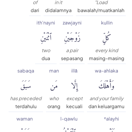
of
in it
"Load
dari
didalamnya
bawalah/muatkanlah
ith'nayni
zawjayni
kullin
كُلٍّ
زَوْجَيْنِ
ٱثْنَيْنِ
two
a pair
every kind
dua
sepasang
masing-masing
sabaqa
man
illā
wa-ahlaka
وَأَهْلَكَ
إِلَّا
مَن
سَبَقَ
has preceded
who
except
and your family
terdahulu
orang
kecuali
dan keluargamu
waman
l-qawlu
ʿalayhi
عَلَيْهِ
ٱلْقَوْلُ
وَمَنْ