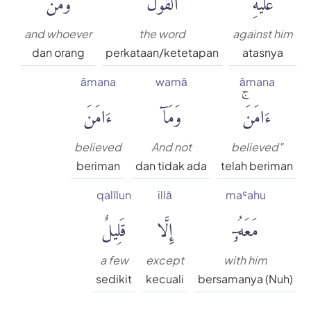
and whoever
the word
against him
dan orang
perkataan/ketetapan
atasnya
āmana
wamā
āmana
ءَامَنَۚ
وَمَآ
ءَامَنَ
believed
And not
believed"
beriman
dan tidak ada
telah beriman
qalīlun
illā
maʿahu
مَعَهُۥٓ
إِلَّا
قَلِيلٌ
a few
except
with him
sedikit
kecuali
bersamanya (Nuh)