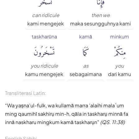
can ridicule
then we
kami mengejek
maka sesungguhnya kami
taskharūna
kamā
minkum
مِنكُمْ
كَمَا
تَسْخَرُونَ
you ridicule
as
you
kamu mengejek
sebagaimana
dari kamu
Transliterasi Latin:
Wa yaṣna'ul-fulk, wa kullamā marra 'alaihi mala`um
ming qaumihī sakhirụ min-h, qāla in taskharụ minnā fa
innā naskharu mingkum kamā taskharụn
(QS. 11:38)
English Sahih: