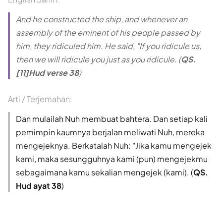
And he constructed the ship, and whenever an
assembly of the eminent of his people passed by
him, they ridiculed him. He said, "If you ridicule us,
then we will ridicule you just as you ridicule. (
QS.
[11]Hud verse 38
)
Arti / Terjemahan:
Dan mulailah Nuh membuat bahtera. Dan setiap kali
pemimpin kaumnya berjalan meliwati Nuh, mereka
mengejeknya. Berkatalah Nuh: "Jika kamu mengejek
kami, maka sesungguhnya kami (pun) mengejekmu
sebagaimana kamu sekalian mengejek (kami). (
QS.
Hud ayat 38
)