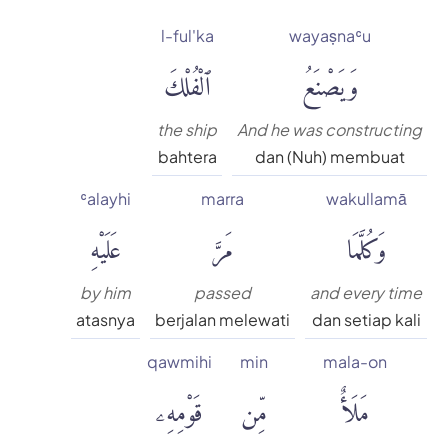
l-ful'ka
wayaṣnaʿu
وَيَصْنَعُ
ٱلْفُلْكَ
the ship
And he was constructing
bahtera
dan (Nuh) membuat
ʿalayhi
marra
wakullamā
وَكُلَّمَا
مَرَّ
عَلَيْهِ
by him
passed
and every time
atasnya
berjalan melewati
dan setiap kali
qawmihi
min
mala-on
مَلَأٌ
مِّن
قَوْمِهِۦ