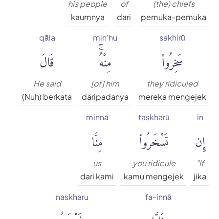
his people
of
(the) chiefs
kaumnya
dari
pemuka-pemuka
qāla
min'hu
sakhirū
سَخِرُوا۟
مِنْهُۚ
قَالَ
He said
[of] him
they ridiculed
(Nuh) berkata
daripadanya
mereka mengejek
minnā
taskharū
in
إِن
تَسْخَرُوا۟
مِنَّا
us
you ridicule
"If
dari kami
kamu mengejek
jika
naskharu
fa-innā
فَإِنَّا
نَسْخَرُ