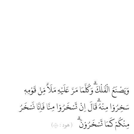
وَيَصْنَعُ الْفُلْكَۗ وَكُلَّمَا مَرَّ عَلَيْهِ مَلَاٌ مِّنْ قَوْمِهٖ
سَخِرُوْا مِنْهُ ۗقَالَ اِنْ تَسْخَرُوْا مِنَّا فَاِنَّا نَسْخَرُ
مِنْكُمْ كَمَا تَسْخَرُوْنَۗ
( هود : ٣٨)