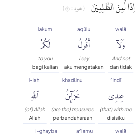
اِذًا لَّمِنَ الظّٰلِمِيْنَ
( هود : ٣١)
lakum
aqūlu
walā
وَلَآ
أَقُولُ
لَكُمْ
to you
I say
And not
bagi kalian
aku mengatakan
dan tidak
l-lahi
khazāinu
ʿindī
عِندِى
خَزَآئِنُ
ٱللَّهِ
(of) Allah
(are the) treasures
(that) with me
Allah
perbendaharaan
disisiku
l-ghayba
aʿlamu
walā