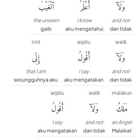
وَلَآ
أَعْلَمُ
ٱلْغَيْبَ
the unseen
I know
and not
gaib
aku mengetahui
dan tidak
innī
aqūlu
walā
وَلَآ
أَقُولُ
إِنِّى
that I am
I say
and not
sesungguhnya aku
aku mengatakan
dan tidak
aqūlu
walā
malakun
مَلَكٌ
وَلَآ
أَقُولُ
I say
and not
an Angel
aku mengatakan
dan tidak
Malaikat