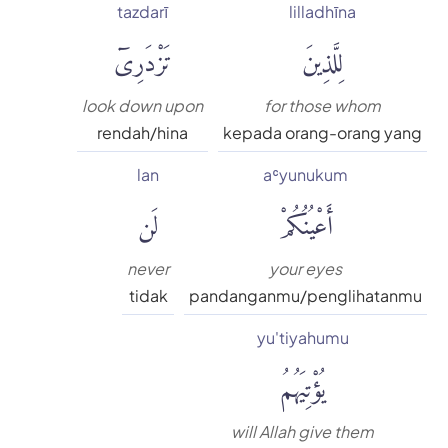
tazdarī
lilladhīna
لِلَّذِينَ
تَزْدَرِىٓ
look down upon
for those whom
rendah/hina
kepada orang-orang yang
lan
aʿyunukum
أَعْيُنُكُمْ
لَن
never
your eyes
tidak
pandanganmu/penglihatanmu
yu'tiyahumu
يُؤْتِيَهُمُ
will Allah give them