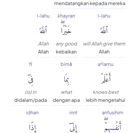
mendatangkan kepada mereka
l-lahu
khayran
l-lahu
ٱللَّهُ
خَيْرًاۖ
ٱللَّهُ
Allah
any good
will Allah give them
Allah
kebaikan
Allah
fī
bimā
aʿlamu
أَعْلَمُ
بِمَا
فِىٓ
(is) in
what
knows best
didalam/pada
dengan apa
lebih mengetahui
idhan
innī
anfusihim
أَنفُسِهِمْۖ
إِنِّىٓ
إِذًا