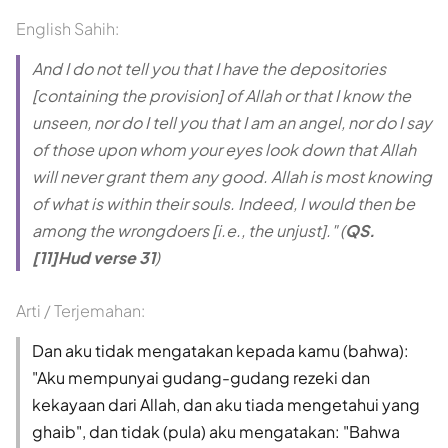
English Sahih:
And I do not tell you that I have the depositories
[containing the provision] of Allah or that I know the
unseen, nor do I tell you that I am an angel, nor do I say
of those upon whom your eyes look down that Allah
will never grant them any good. Allah is most knowing
of what is within their souls. Indeed, I would then be
among the wrongdoers [i.e., the unjust]." (
QS.
[11]Hud verse 31
)
Arti / Terjemahan:
Dan aku tidak mengatakan kepada kamu (bahwa):
"Aku mempunyai gudang-gudang rezeki dan
kekayaan dari Allah, dan aku tiada mengetahui yang
ghaib", dan tidak (pula) aku mengatakan: "Bahwa