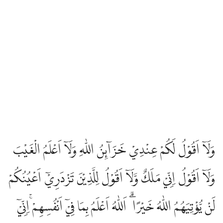
وَلَآ اَقُوْلُ لَكُمْ عِنْدِيْ خَزَاۤىِٕنُ اللّٰهِ وَلَآ اَعْلَمُ الْغَيْبَ
وَلَآ اَقُوْلُ اِنِّيْ مَلَكٌ وَّلَآ اَقُوْلُ لِلَّذِيْنَ تَزْدَرِيْٓ اَعْيُنُكُمْ
لَنْ يُّؤْتِيَهُمُ اللّٰهُ خَيْرًا ۗ اَللّٰهُ اَعْلَمُ بِمَا فِيْٓ اَنْفُسِهِمْ ۚاِنِّيْٓ