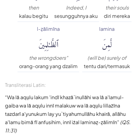
then
Indeed, I
their souls
kalau begitu
sesungguhnya aku
diri mereka
l-ẓālimīna
lamina
لَّمِنَ
ٱلظَّٰلِمِينَ
the wrongdoers"
(will be) surely of
orang-orang yang dzalim
tentu dari/termasuk
Transliterasi Latin:
Wa lā aqụlu lakum 'indī khazā`inullāhi wa lā a'lamul-
gaiba wa lā aqụlu innī malakuw wa lā aqụlu lillażīna
tazdarī a'yunukum lay yu`tiyahumullāhu khairā, allāhu
a'lamu bimā fī anfusihim, innī iżal laminaẓ-ẓālimīn
(QS.
11:31)