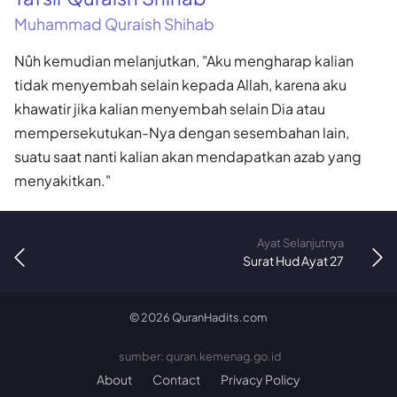
Muhammad Quraish Shihab
Nûh kemudian melanjutkan, "Aku mengharap kalian
tidak menyembah selain kepada Allah, karena aku
khawatir jika kalian menyembah selain Dia atau
mempersekutukan-Nya dengan sesembahan lain,
suatu saat nanti kalian akan mendapatkan azab yang
menyakitkan."
Ayat Selanjutnya
Surat Hud Ayat 27
©
2026
QuranHadits.com
sumber: quran.kemenag.go.id
About
Contact
Privacy Policy