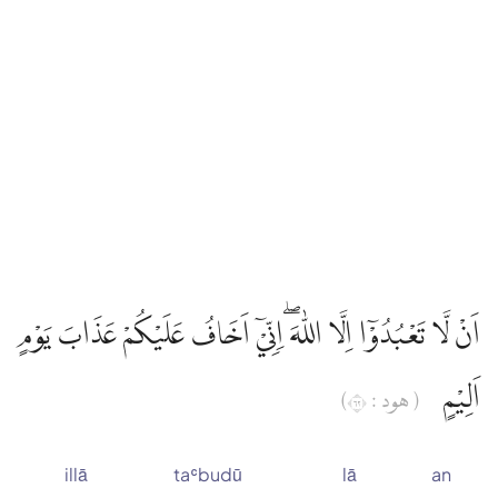
اَنْ لَّا تَعْبُدُوْٓا اِلَّا اللّٰهَ ۖاِنِّيْٓ اَخَافُ عَلَيْكُمْ عَذَابَ يَوْمٍ
اَلِيْمٍ
( هود : ٢٦)
illā
taʿbudū
lā
an