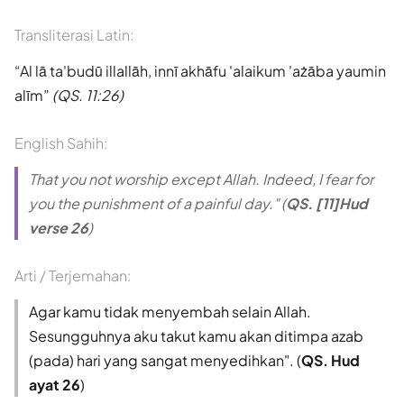
Transliterasi Latin:
Al lā ta'budū illallāh, innī akhāfu 'alaikum 'ażāba yaumin
alīm
(QS. 11:26)
English Sahih:
That you not worship except Allah. Indeed, I fear for
you the punishment of a painful day." (
QS. [11]Hud
verse 26
)
Arti / Terjemahan:
Agar kamu tidak menyembah selain Allah.
Sesungguhnya aku takut kamu akan ditimpa azab
(pada) hari yang sangat menyedihkan". (
QS. Hud
ayat 26
)