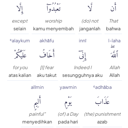
أَن
لَّا
تَعْبُدُوٓا۟
إِلَّا
except
worship
(do) not
That
selain
kamu menyembah
janganlah
bahwa
ʿalaykum
akhāfu
innī
l-laha
ٱللَّهَۖ
إِنِّىٓ
أَخَافُ
عَلَيْكُمْ
for you
[I] fear
Indeed I
Allah
atas kalian
aku takut
sesungguhnya aku
Allah
alīmin
yawmin
ʿadhāba
عَذَابَ
يَوْمٍ
أَلِيمٍ
painful"
(of) a Day
(the) punishment
menyedihkan
pada hari
azab