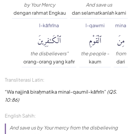
by Your Mercy
And save us
dengan rahmat Engkau
dan selamatkanlah kami
l-kāfirīna
l-qawmi
mina
مِنَ
ٱلْقَوْمِ
ٱلْكَٰفِرِينَ
the disbelievers"
the people -
from
orang-orang yang kafir
kaum
dari
Transliterasi Latin:
Wa najjinā biraḥmatika minal-qaumil-kāfirīn
(QS.
10:86)
English Sahih:
And save us by Your mercy from the disbelieving