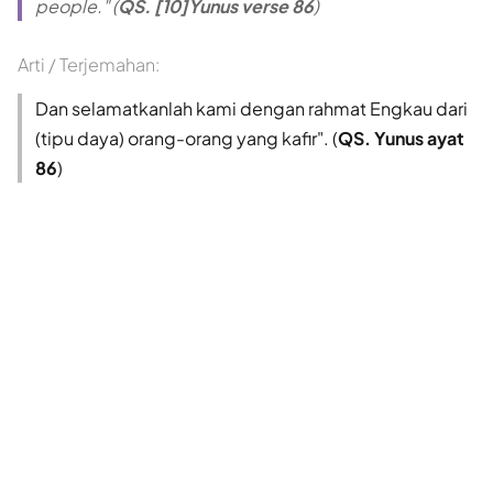
people." (
QS. [10]Yunus verse 86
)
Arti / Terjemahan:
Dan selamatkanlah kami dengan rahmat Engkau dari
(tipu daya) orang-orang yang kafir". (
QS. Yunus ayat
86
)