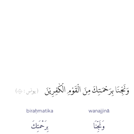
وَنَجِّنَا بِرَحْمَتِكَ مِنَ الْقَوْمِ الْكٰفِرِيْنَ
( يونس : ٨٦)
biraḥmatika
wanajjinā
وَنَجِّنَا
بِرَحْمَتِكَ