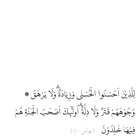
۞ لِلَّذِيْنَ اَحْسَنُوا الْحُسْنٰى وَزِيَادَةٌ ۗوَلَا يَرْهَقُ
وُجُوْهَهُمْ قَتَرٌ وَّلَا ذِلَّةٌ ۗاُولٰۤىِٕكَ اَصْحٰبُ الْجَنَّةِ هُمْ
فِيْهَا خٰلِدُوْنَ
( يونس : ٢٦)