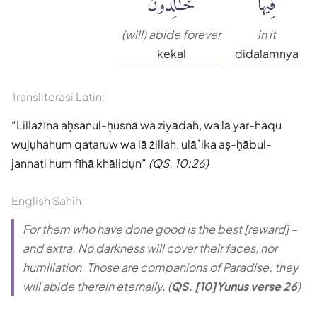
(will) abide forever
in it
kekal
didalamnya
Transliterasi Latin:
Lillażīna aḥsanul-ḥusnā wa ziyādah, wa lā yar-haqu
wujụhahum qataruw wa lā żillah, ulā`ika aṣ-ḥābul-
jannati hum fīhā khālidụn
(QS. 10:26)
English Sahih:
For them who have done good is the best [reward] –
and extra. No darkness will cover their faces, nor
humiliation. Those are companions of Paradise; they
will abide therein eternally. (
QS. [10]Yunus verse 26
)