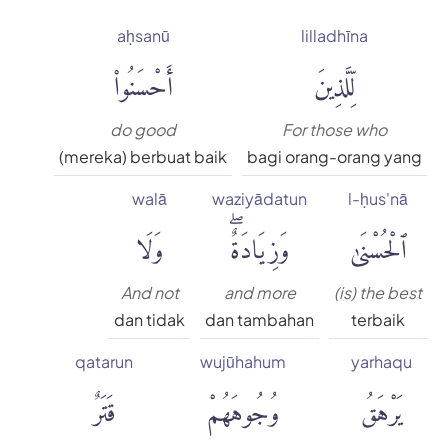
aḥsanū
lilladhīna
لِّلَّذِينَ
أَحْسَنُوا۟
do good
For those who
(mereka) berbuat baik
bagi orang-orang yang
walā
waziyādatun
l-ḥus'nā
ٱلْحُسْنَىٰ
وَزِيَادَةٌۖ
وَلَا
And not
and more
(is) the best
dan tidak
dan tambahan
terbaik
qatarun
wujūhahum
yarhaqu
يَرْهَقُ
وُجُوهَهُمْ
قَتَرٌ