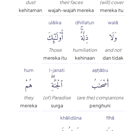
dust
their faces
(will) cover
kehitaman
wajah-wajah mereka
mereka itu
ulāika
dhillatun
walā
وَلَا
ذِلَّةٌۚ
أُو۟لَٰٓئِكَ
Those
humiliation
and not
mereka itu
kehinaan
dan tidak
hum
l-janati
aṣḥābu
أَصْحَٰبُ
ٱلْجَنَّةِۖ
هُمْ
they
(of) Paradise
(are the) companions
mereka
surga
penghuni
khālidūna
fīhā
فِيهَا
خَٰلِدُونَ