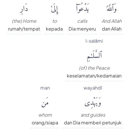
وَٱللَّهُ
يَدْعُوٓا۟
إِلَىٰ
دَارِ
(the) Home
to
calls
And Allah
rumah/tempat
kepada
Dia menyeru
dan Allah
l-salāmi
ٱلسَّلَٰمِ
(of) the Peace
keselamatan/kedamaian
man
wayahdī
وَيَهْدِى
مَن
whom
and guides
orang/siapa
dan Dia memberi petunjuk