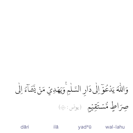
وَاللّٰهُ يَدْعُوْٓ اِلٰى دَارِ السَّلٰمِ ۚوَيَهْدِيْ مَنْ يَّشَاۤءُ اِلٰى
صِرَاطٍ مُّسْتَقِيْمٍ
( يونس : ٢٥)
dāri
ilā
yadʿū
wal-lahu