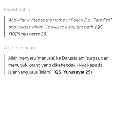
English Sahih:
And Allah invites to the Home of Peace [i.e., Paradise]
and guides whom He wills to a straight path. (
QS.
[10]Yunus verse 25
)
Arti / Terjemahan:
Allah menyeru (manusia) ke Darussalam (surga), dan
menunjuki orang yang dikehendaki-Nya kepada
jalan yang lurus (Islam). (
QS. Yunus ayat 25
)