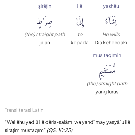
ṣirāṭin
ilā
yashāu
يَشَآءُ
إِلَىٰ
صِرَٰطٍ
(the) straight path
to
He wills
jalan
kepada
Dia kehendaki
mus'taqīmin
مُّسْتَقِيمٍ
(the) straight path
yang lurus
Transliterasi Latin:
Wallāhu yad'ū ilā dāris-salām, wa yahdī may yasyā`u ilā
ṣirāṭim mustaqīm
(QS. 10:25)