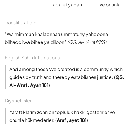
Süleyman Ateş
adalet yapan
ve onunla
Tefhim-ul Kuran
Transliteration:
Wa mimman khalaqnaaa ummatuny yahdoona
Yaşar Nuri Öztürk
bilhaqqi wa bihee ya'diloon
(QS. al-ʾAʿrāf:181)
English Sahih International:
And among those We created is a community which
guides by truth and thereby establishes justice. (
QS.
Al-A'raf, Ayah 181
)
Diyanet Isleri:
Yarattıklarımızdan bir topluluk hakkı gösterirler ve
onunla hükmederler. (
Araf, ayet 181
)