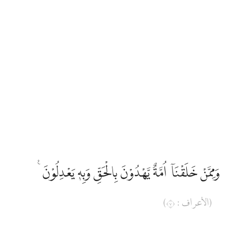
Edip Yüksel
Elmalılı Hamdi Yazır
Fizilal-il Kuran
Gültekin Onan
Hasan Basri Çantay
وَمِمَّنْ خَلَقْنَآ اُمَّةٌ يَّهْدُوْنَ بِالْحَقِّ وَبِهٖ يَعْدِلُوْنَ ࣖ
İbni Kesir
(الأعراف : ٧)
İskender Ali Mihr