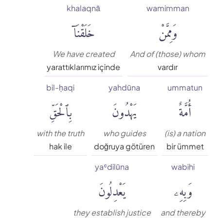
khalaqnā
wamimman
Muhammed Esed
وَمِمَّنْ
خَلَقْنَآ
Muslim Shahin
We have created
And of (those) whom
yarattıklarımız içinde
vardır
Ömer Nasuhi Bilmen
bil-ḥaqi
yahdūna
ummatun
أُمَّةٌ
يَهْدُونَ
بِٱلْحَقِّ
Rowwad Translation Center
Şaban Piriş
with the truth
who guides
(is) a nation
hak ile
doğruya götüren
bir ümmet
Shaban Britch
yaʿdilūna
wabihi
وَبِهِۦ
يَعْدِلُونَ
Suat Yıldırım
they establish justice
and thereby