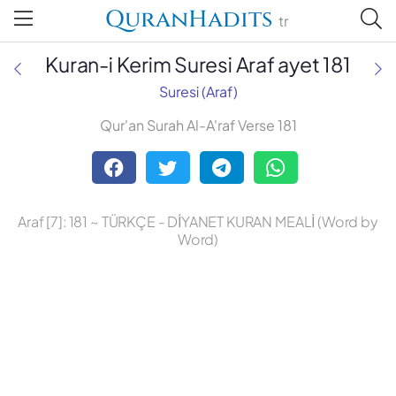
QuranHadits
tr
Kuran-i Kerim Suresi Araf ayet 181
Suresi (Araf)
Qur'an Surah Al-A'raf Verse 181
Abdulbaki Gölpınarlı
Adem Uğur
Araf [7]: 181 ~ TÜRKÇE - DİYANET KURAN MEALİ (Word by
Ali Bulaç
Word)
Ali Fikri Yavuz
Celal Yıldırım
Diyanet Vakfı