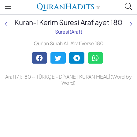
QuranHadits
tr
Kuran-i Kerim Suresi Araf ayet 180
Suresi (Araf)
Qur'an Surah Al-A'raf Verse 180
Abdulbaki Gölpınarlı
Adem Uğur
Araf [7]: 180 ~ TÜRKÇE - DİYANET KURAN MEALİ (Word by
Ali Bulaç
Word)
Ali Fikri Yavuz
Celal Yıldırım
Diyanet Vakfı