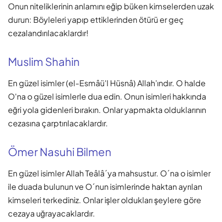
Onun niteliklerinin anlamını eğip büken kimselerden uzak
durun: Böyleleri yapıp ettiklerinden ötürü er geç
cezalandırılacaklardır!
Muslim Shahin
En güzel isimler (el-Esmâü'l Hüsnâ) Allah’ındır. O halde
O'na o güzel isimlerle dua edin. Onun isimleri hakkında
eğri yola gidenleri bırakın. Onlar yapmakta olduklarının
cezasına çarptırılacaklardır.
Ömer Nasuhi Bilmen
En güzel isimler Allah Teâlâ´ya mahsustur. O´na o isimler
ile duada bulunun ve O´nun isimlerinde haktan ayrılan
kimseleri terkediniz. Onlar işler oldukları şeylere göre
cezaya uğrayacaklardır.