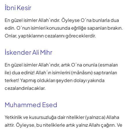
İbni Kesir
En güzel isimler Allah´ındır. Öyleyse O´na bunlarla dua
edin. O´nun isimleri konusunda eğriliğe sapanları bırakın.
Onlar, yaptıklarının cezalarını göreceklerdir.
İskender Ali Mihr
En güzel isimler Allah´ındır, artık O´na onunla (esmaları
ile) dua ediniz! Allah´ın isimlerini (mânâsını) saptıranları
terket! Yapmış oldukları şeyden dolayı yakında
cezalandırılacaklar.
Muhammed Esed
Yetkinlik ve kusursuzluğa dair nitelikler (yalnızca) Allaha
aittir. Öyleyse, bu niteliklerle artık yalnız Allahı çağırın. Ve