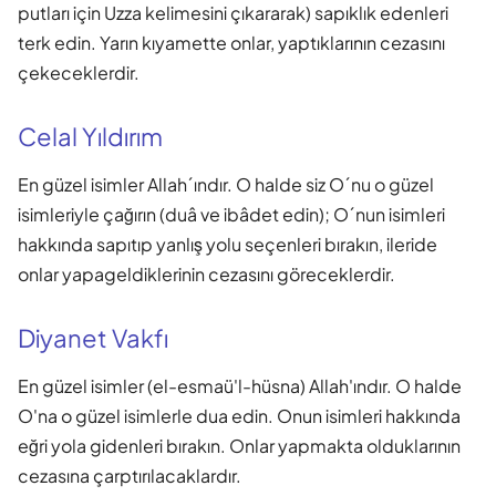
putları için Uzza kelimesini çıkararak) sapıklık edenleri
terk edin. Yarın kıyamette onlar, yaptıklarının cezasını
çekeceklerdir.
Celal Yıldırım
En güzel isimler Allah´ındır. O halde siz O´nu o güzel
isimleriyle çağırın (duâ ve ibâdet edin); O´nun isimleri
hakkında sapıtıp yanlış yolu seçenleri bırakın, ileride
onlar yapageldiklerinin cezasını göreceklerdir.
Diyanet Vakfı
En güzel isimler (el-esmaü'l-hüsna) Allah'ındır. O halde
O'na o güzel isimlerle dua edin. Onun isimleri hakkında
eğri yola gidenleri bırakın. Onlar yapmakta olduklarının
cezasına çarptırılacaklardır.