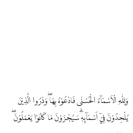
Edip Yüksel
Elmalılı Hamdi Yazır
Fizilal-il Kuran
Gültekin Onan
Hasan Basri Çantay
وَلِلّٰهِ الْاَسْمَاۤءُ الْحُسْنٰى فَادْعُوْهُ بِهَاۖ وَذَرُوا الَّذِيْنَ
İbni Kesir
يُلْحِدُوْنَ فِيْٓ اَسْمَاۤىِٕهٖۗ سَيُجْزَوْنَ مَا كَانُوْا يَعْمَلُوْنَ ۖ
İskender Ali Mihr