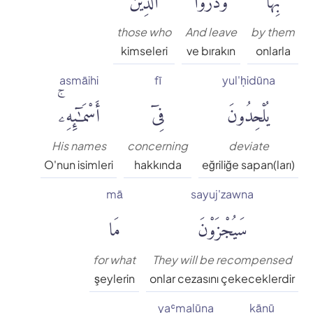
Süleyman Ateş
those who
And leave
by them
Tefhim-ul Kuran
kimseleri
ve bırakın
onlarla
asmāihi
fī
yul'ḥidūna
Yaşar Nuri Öztürk
يُلْحِدُونَ
فِىٓ
أَسْمَٰٓئِهِۦۚ
His names
concerning
deviate
O'nun isimleri
hakkında
eğriliğe sapan(ları)
mā
sayuj'zawna
سَيُجْزَوْنَ
مَا
for what
They will be recompensed
şeylerin
onlar cezasını çekeceklerdir
yaʿmalūna
kānū