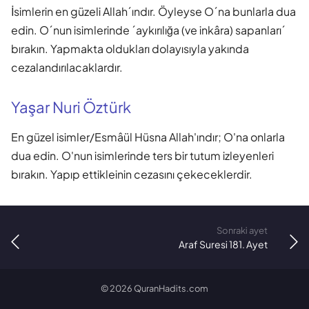
İsimlerin en güzeli Allah´ındır. Öyleyse O´na bunlarla dua
edin. O´nun isimlerinde ´aykırılığa (ve inkâra) sapanları´
bırakın. Yapmakta oldukları dolayısıyla yakında
cezalandırılacaklardır.
Yaşar Nuri Öztürk
En güzel isimler/Esmâül Hüsna Allah'ındır; O'na onlarla
dua edin. O'nun isimlerinde ters bir tutum izleyenleri
bırakın. Yapıp ettikleinin cezasını çekeceklerdir.
Sonraki ayet
Araf Suresi 181. Ayet
©
2026
QuranHadits.com