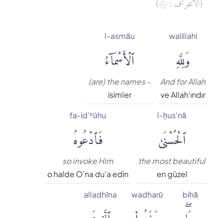
(الأعراف : ٧)
Muhammed Esed
l-asmāu
walillahi
Muslim Shahin
وَلِلَّهِ
ٱلْأَسْمَآءُ
Ömer Nasuhi Bilmen
(are) the names -
And for Allah
isimler
ve Allah'ındır
Rowwad Translation Center
fa-id'ʿūhu
l-ḥus'nā
ٱلْحُسْنَىٰ
فَٱدْعُوهُ
Şaban Piriş
Shaban Britch
so invoke Him
the most beautiful
o halde O'na du'a edin
en güzel
Suat Yıldırım
alladhīna
wadharū
bihā
بِهَاۖ
وَذَرُوا۟
ٱلَّذِينَ