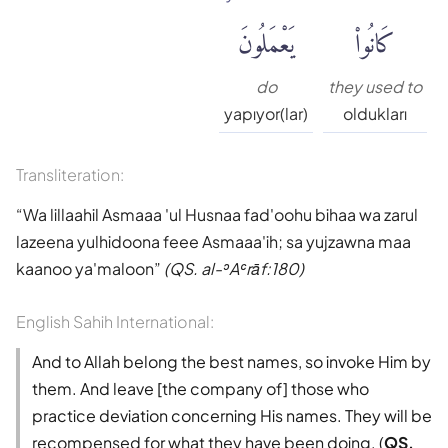
كَانُوا۟
يَعْمَلُونَ
do
they used to
yapıyor(lar)
oldukları
Transliteration:
Wa lillaahil Asmaaa 'ul Husnaa fad'oohu bihaa wa zarul
lazeena yulhidoona feee Asmaaa'ih; sa yujzawna maa
kaanoo ya'maloon
(QS. al-ʾAʿrāf:180)
English Sahih International:
And to Allah belong the best names, so invoke Him by
them. And leave [the company of] those who
practice deviation concerning His names. They will be
recompensed for what they have been doing. (
QS.