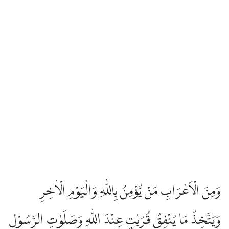
وَمِنَ الْاَعْرَابِ مَنْ يُّؤْمِنُ بِاللّٰهِ وَالْيَوْمِ الْاٰخِرِ
وَيَتَّخِذُ مَا يُنْفِقُ قُرُبٰتٍ عِنْدَ اللّٰهِ وَصَلَوٰتِ الرَّسُوْلِ