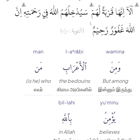
ۗ اَلَآ اِنَّهَا قُرْبَةٌ لَّهُمْ ۗ سَيُدْخِلُهُمُ اللّٰهُ فِيْ رَحْمَتِهٖ ۗاِنَّ
اللّٰهَ غَفُوْرٌ رَّحِيْمٌ ࣖ
(التوبة : ٩)
man
l-aʿrābi
wamina
وَمِنَ
ٱلْأَعْرَابِ
مَن
(is he) who
the bedouins
But among
எவர்
கிராம அரபிகளில்
இன்னும் இருந்து
bil-lahi
yu'minu
يُؤْمِنُ
بِٱللَّهِ
in Allah
believes