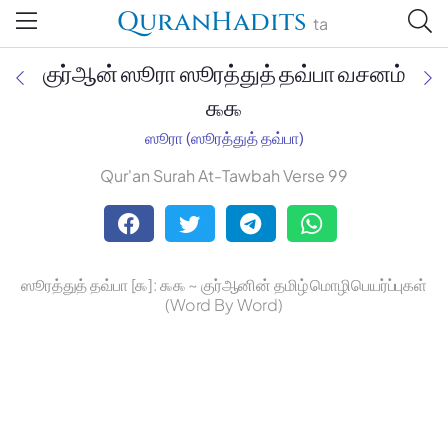
QuranHadits
ta
குர்ஆன் ஸூரா ஸூரத்துத் தவ்பா வசனம்
௯௯
ஸூரா (ஸூரத்துத் தவ்பா)
Jan Trust Foundation
Qur'an Surah At-Tawbah Verse 99
Mufti Omar Sheriff Qasimi,
Darul Huda
ஸூரத்துத் தவ்பா [௯]: ௯௯ ~ குர்ஆனின் தமிழ் மொழிபெயர்ப்புகள்
(Word By Word)