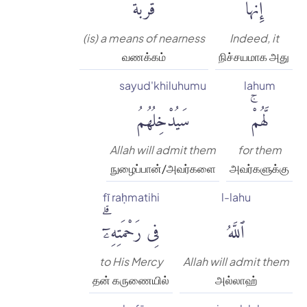
إِنَّهَا
قُرْبَةٌ
(is) a means of nearness
Indeed, it
வணக்கம்
நிச்சயமாக அது
sayud'khiluhumu
lahum
لَّهُمْۚ
سَيُدْخِلُهُمُ
Allah will admit them
for them
நுழைப்பான்/அவர்களை
அவர்களுக்கு
fī raḥmatihi
l-lahu
ٱللَّهُ
فِى رَحْمَتِهِۦٓۗ
to His Mercy
Allah will admit them
தன் கருணையில்
அல்லாஹ்