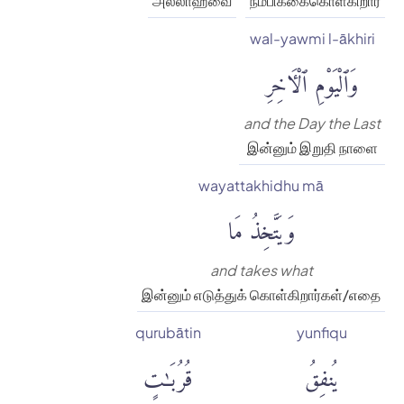
அல்லாஹ்வை
நம்பிக்கைகொள்கிறார்
wal-yawmi l-ākhiri
وَٱلْيَوْمِ ٱلْءَاخِرِ
and the Day the Last
இன்னும் இறுதி நாளை
wayattakhidhu mā
وَيَتَّخِذُ مَا
and takes what
இன்னும் எடுத்துக் கொள்கிறார்கள்/எதை
qurubātin
yunfiqu
يُنفِقُ
قُرُبَٰتٍ