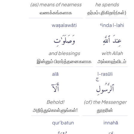
(as) means of nearness
he spends
வணக்கங்களாக
தர்மம் புரிகிறார்(கள்)
waṣalawāti
ʿinda l-lahi
عِندَ ٱللَّهِ
وَصَلَوَٰتِ
and blessings
with Allah
இன்னும் பிரார்த்தனைகளாக
அல்லாஹ்விடம்
alā
l-rasūli
ٱلرَّسُولِۚ
أَلَآ
Behold!
(of) the Messenger
அறிந்துகொள்ளுங்கள்!
தூதரின்
qur'batun
innahā