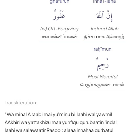
ghafūrun
inna l-laha
إِنَّ ٱللَّهَ
غَفُورٌ
(is) Oft-Forgiving
Indeed Allah
மகா மன்னிப்பாளன்
நிச்சயமாக அல்லாஹ்
raḥīmun
رَّحِيمٌ
Most Merciful
பெரும் கருணையாளன்
Transliteration:
Wa minal A'raabi mai yu'minu billaahi wal yawmil
AAkhiri wa yattakhizu maa yunfiqu qurubaatin 'indal
laahi wa salawaatir Rasool; alaaa innahaa qurbatul