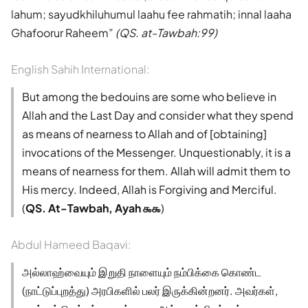
lahum; sayudkhiluhumul laahu fee rahmatih; innal laaha
Ghafoorur Raheem
(QS. at-Tawbah:99)
English Sahih International:
But among the bedouins are some who believe in
Allah and the Last Day and consider what they spend
as means of nearness to Allah and of [obtaining]
invocations of the Messenger. Unquestionably, it is a
means of nearness for them. Allah will admit them to
His mercy. Indeed, Allah is Forgiving and Merciful.
(
QS. At-Tawbah, Ayah ௯௯
)
Abdul Hameed Baqavi:
அல்லாஹ்வையும் இறுதி நாளையும் நம்பிக்கை கொண்ட
(நாட்டுப்புறத்து) அரபிகளில் பலர் இருக்கின்றனர். அவர்கள்,