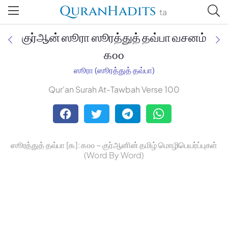
QuranHadits
ta
குர்ஆன் ஸூரா ஸூரத்துத் தவ்பா வசனம்
௧௦௦
ஸூரா (ஸூரத்துத் தவ்பா)
Jan Trust Foundation
Qur'an Surah At-Tawbah Verse 100
Mufti Omar Sheriff Qasimi,
Darul Huda
ஸூரத்துத் தவ்பா [௯]: ௧௦௦ ~ குர்ஆனின் தமிழ் மொழிபெயர்ப்புகள்
(Word By Word)