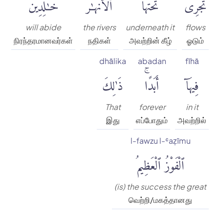
تَجْرِى
تَحْتَهَا
ٱلْأَنْهَٰرُ
خَٰلِدِينَ
will abide
the rivers
underneath it
flows
நிரந்தரமானவர்கள்
நதிகள்
அவற்றின் கீழ்
ஓடும்
dhālika
abadan
fīhā
فِيهَآ
أَبَدًاۚ
ذَٰلِكَ
That
forever
in it
இது
எப்போதும்
அவற்றில்
l-fawzu l-ʿaẓīmu
ٱلْفَوْزُ ٱلْعَظِيمُ
(is) the success the great
வெற்றி/மகத்தானது