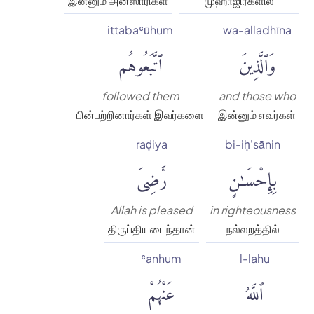
இன்னும் அன்ஸாரிகள்
முஹாஜிர்களில்
ittabaʿūhum
wa-alladhīna
وَٱلَّذِينَ
ٱتَّبَعُوهُم
followed them
and those who
பின்பற்றினார்கள் இவர்களை
இன்னும் எவர்கள்
raḍiya
bi-iḥ'sānin
بِإِحْسَٰنٍ
رَّضِىَ
Allah is pleased
in righteousness
திருப்தியடைந்தான்
நல்லறத்தில்
ʿanhum
l-lahu
ٱللَّهُ
عَنْهُمْ