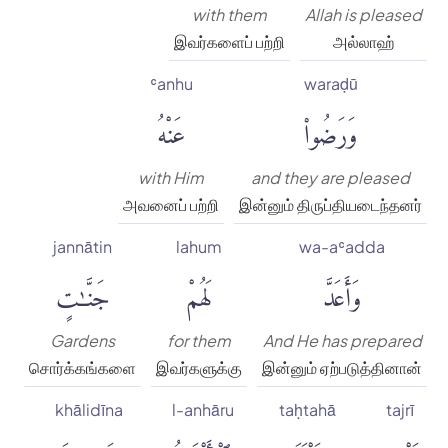
with them
Allah is pleased
இவர்களைப் பற்றி
அல்லாஹ்
ʿanhu
waraḍū
وَرَضُوا۟
عَنْهُ
with Him
and they are pleased
அவனைப் பற்றி
இன்னும் திருப்தியடைந்தனர்
jannātin
lahum
wa-aʿadda
وَأَعَدَّ
لَهُمْ
جَنَّٰتٍ
Gardens
for them
And He has prepared
சொர்க்கங்களை
இவர்களுக்கு
இன்னும் ஏற்படுத்தினான்
khālidīna
l-anhāru
taḥtahā
tajrī