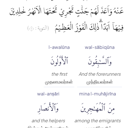
عَنْهُ وَاَعَدَّ لَهُمْ جَنّٰتٍ تَجْرِيْ تَحْتَهَا الْاَنْهٰرُ خٰلِدِيْنَ
فِيْهَآ اَبَدًا ۗذٰلِكَ الْفَوْزُ الْعَظِيْمُ
(التوبة : ٩)
l-awalūna
wal-sābiqūna
وَٱلسَّٰبِقُونَ
ٱلْأَوَّلُونَ
the first
And the forerunners
முதலாமவர்கள்
முந்தியவர்கள்
wal-anṣāri
mina l-muhājirīna
مِنَ ٱلْمُهَٰجِرِينَ
وَٱلْأَنصَارِ
and the helpers
among the emigrants