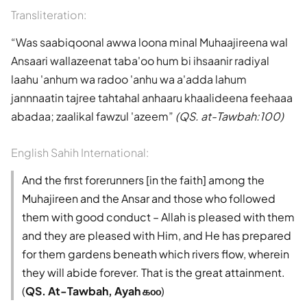
Transliteration:
Was saabiqoonal awwa loona minal Muhaajireena wal
Ansaari wallazeenat taba'oo hum bi ihsaanir radiyal
laahu 'anhum wa radoo 'anhu wa a'adda lahum
jannnaatin tajree tahtahal anhaaru khaalideena feehaaa
abadaa; zaalikal fawzul 'azeem
(QS. at-Tawbah:100)
English Sahih International:
And the first forerunners [in the faith] among the
Muhajireen and the Ansar and those who followed
them with good conduct – Allah is pleased with them
and they are pleased with Him, and He has prepared
for them gardens beneath which rivers flow, wherein
they will abide forever. That is the great attainment.
(
QS. At-Tawbah, Ayah ௧௦௦
)