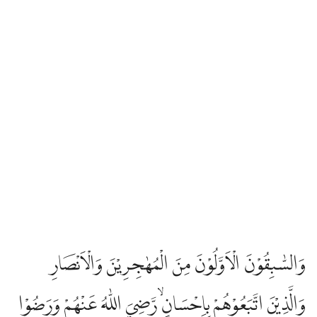
وَالسّٰبِقُوْنَ الْاَوَّلُوْنَ مِنَ الْمُهٰجِرِيْنَ وَالْاَنْصَارِ
وَالَّذِيْنَ اتَّبَعُوْهُمْ بِاِحْسَانٍۙ رَّضِيَ اللّٰهُ عَنْهُمْ وَرَضُوْا