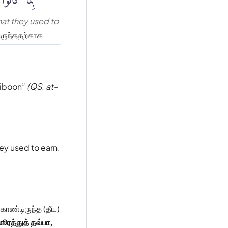
hat they used to
ருந்ததற்காக
siboon
(QS. at-
ey used to earn.
ொண்டிருந்த (தீய)
ூரத்துத் தவ்பா,