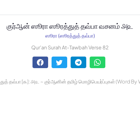
குர்ஆன் ஸூரா ஸூரத்துத் தவ்பா வசனம் ௮௨
ஸூரா (ஸூரத்துத் தவ்பா)
Qur'an Surah At-Tawbah Verse 82
துத் தவ்பா [௯]: ௮௨ ~ குர்ஆனின் தமிழ் மொழிபெயர்ப்புகள் (Word By