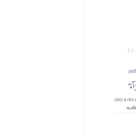
jaz
ٓءًۢ
(as) a r
கூல