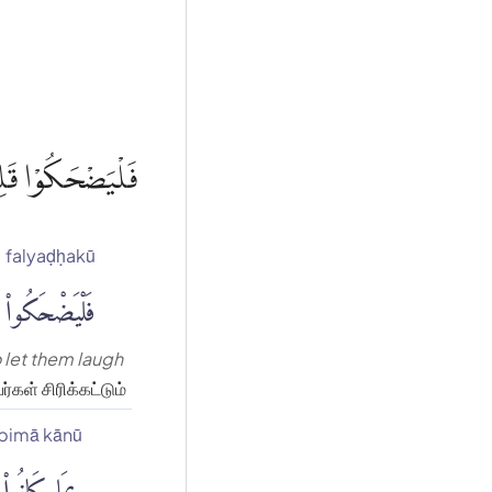
فَلْيَضْحَكُوْا قَلِيْ
falyaḍḥakū
فَلْيَضْحَكُوا۟
 let them laugh
்கள் சிரிக்கட்டும்
bimā kānū
بِمَا كَانُوا۟