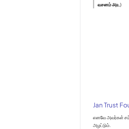
வசனம் ௮௨
)
Jan Trust F
எனவே அவர்கள் சம்
அழட்டும்.