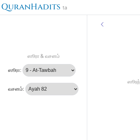
QuranHadits
ta
ஸூரா & வசனம்
ஸூரா:
ஸூரத்
வசனம்: