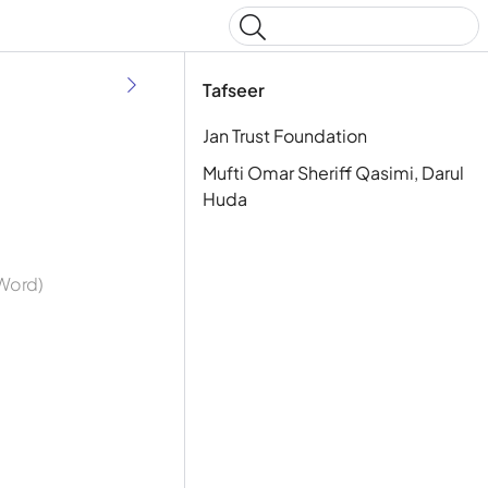
Type to start searching
Tafseer
Jan Trust Foundation
Mufti Omar Sheriff Qasimi, Darul
Huda
 Word)