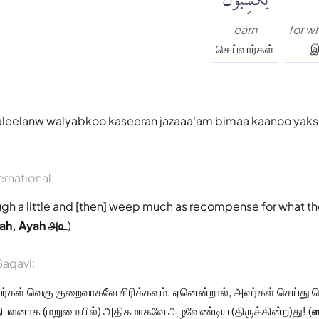
earn
for w
செய்வார்கள்
இ
leelanw walyabkoo kaseeran jazaaa'am bimaa kaanoo yak
ernational:
ugh a little and [then] weep much as recompense for what th
ah, Ayah ௮௨
)
aqavi:
ர்கள் வெகு குறைவாகவே சிரிக்கவும். ஏனென்றால், அவர்கள் செய்து க
ரதிபலனாக (மறுமையில்) அதிகமாகவே அழவேண்டிய (திருக்கின்ற)து! (
ஸ