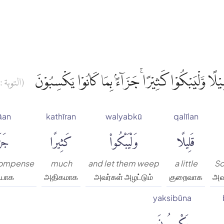
لًا وَّلْيَبْكُوْا كَثِيْرًاۚ جَزَاۤءًۢ بِمَا كَانُوْا يَكْسِبُوْنَ
(التوبة : ٩)
āan
kathīran
walyabkū
qalīlan
قَلِيلًا
وَلْيَبْكُوا۟
كَثِيرًا
جَزَا
ecompense
much
and let them weep
a little
So
ியாக
அதிகமாக
அவர்கள் அழட்டும்
குறைவாக
அவர
yaksibūna
يَكْسِبُونَ