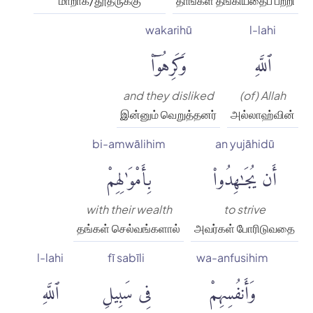
மாறாக/தூதருக்கு
தாங்கள் தங்கியதைப் பற்றி
wakarihū
l-lahi
ٱللَّهِ
وَكَرِهُوٓا۟
and they disliked
(of) Allah
இன்னும் வெறுத்தனர்
அல்லாஹ்வின்
bi-amwālihim
an yujāhidū
أَن يُجَٰهِدُوا۟
بِأَمْوَٰلِهِمْ
with their wealth
to strive
தங்கள் செல்வங்களால்
அவர்கள் போரிடுவதை
l-lahi
fī sabīli
wa-anfusihim
وَأَنفُسِهِمْ
فِى سَبِيلِ
ٱللَّهِ