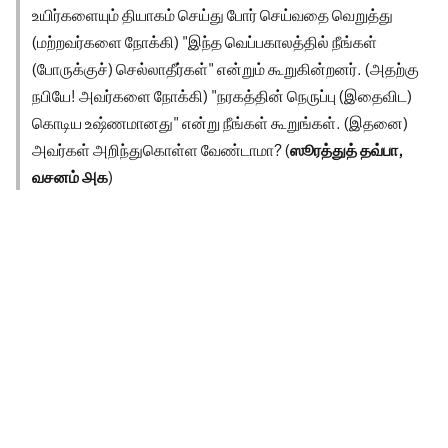
உயிர்களையும் தியாகம் செய்து போர் செய்வதை வெறுத்து
(மற்றவர்களை நோக்கி) "இந்த வெப்பகாலத்தில் நீங்கள்
(போருக்குச்) செல்லாதீர்கள்" என்றும் கூறுகின்றனர். (அதற்கு
நபியே! அவர்களை நோக்கி) "நரகத்தின் நெருப்பு (இதைவிட)
கொடிய உஷ்ணமானது" என்று நீங்கள் கூறுங்கள். (இதனை)
அவர்கள் அறிந்துகொள்ள வேண்டாமா? (
ஸூரத்துத் தவ்பா,
வசனம் ௮௧
)