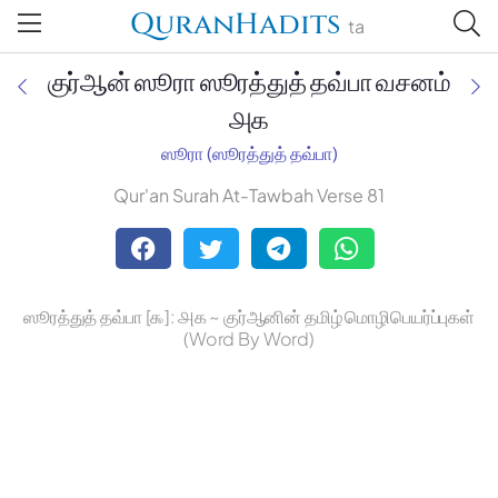
QuranHadits
ta
குர்ஆன் ஸூரா ஸூரத்துத் தவ்பா வசனம்
௮௧
ஸூரா (ஸூரத்துத் தவ்பா)
Jan Trust Foundation
Qur'an Surah At-Tawbah Verse 81
Mufti Omar Sheriff Qasimi,
Darul Huda
ஸூரத்துத் தவ்பா [௯]: ௮௧ ~ குர்ஆனின் தமிழ் மொழிபெயர்ப்புகள்
(Word By Word)