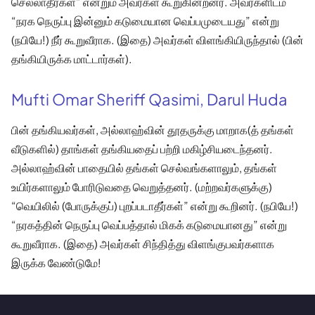
செல்லாதீர்கள்” என்றும் அவர்கள் கூறுகின்றனர். அவர்களிடம்
“நரக நெருப்பு இன்னும் கடுமையான வெப்பமுடையது” என்று
(நபியே!) நீர் கூறுவீராக. (இதை) அவர்கள் விளங்கியிருந்தால் (பின்
தங்கியிருக்க மாட்டார்கள்).
Mufti Omar Sheriff Qasimi, Darul Huda
பின் தங்கியவர்கள், அல்லாஹ்வின் தூதருக்கு மாறாக(த் தங்கள்
வீடுகளில்) தாங்கள் தங்கியதைப் பற்றி மகிழ்சியடைந்தனர்.
அல்லாஹ்வின் பாதையில் தங்கள் செல்வங்களாலும், தங்கள்
உயிர்களாலும் போரிடுவதை வெறுத்தனர். (மற்றவர்களுக்கு)
“வெயிலில் (போருக்குப்) புறப்படாதீர்கள்” என்று கூறினர். (நபியே!)
“நரகத்தின் நெருப்பு வெப்பத்தால் மிகக் கடுமையானது” என்று
கூறுவீராக. (இதை) அவர்கள் சிந்தித்து விளங்குபவர்களாக
இருக்க வேண்டுமே!