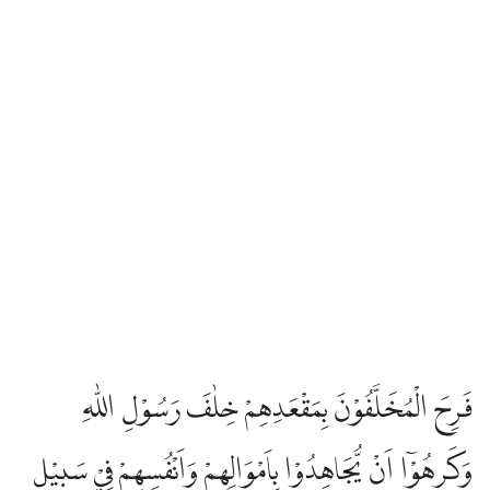
فَرِحَ الْمُخَلَّفُوْنَ بِمَقْعَدِهِمْ خِلٰفَ رَسُوْلِ اللّٰهِ
وَكَرِهُوْٓا اَنْ يُّجَاهِدُوْا بِاَمْوَالِهِمْ وَاَنْفُسِهِمْ فِيْ سَبِيْلِ