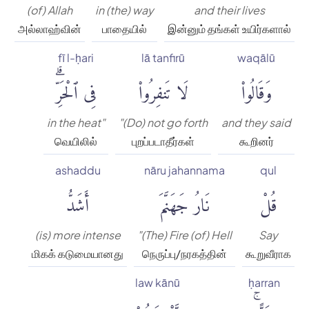
(of) Allah
in (the) way
and their lives
அல்லாஹ்வின்
பாதையில்
இன்னும் தங்கள் உயிர்களால்
fī l-ḥari
lā tanfirū
waqālū
وَقَالُوا۟
لَا تَنفِرُوا۟
فِى ٱلْحَرِّۗ
in the heat"
"(Do) not go forth
and they said
வெயிலில்
புறப்படாதீர்கள்
கூறினர்
ashaddu
nāru jahannama
qul
قُلْ
نَارُ جَهَنَّمَ
أَشَدُّ
(is) more intense
"(The) Fire (of) Hell
Say
மிகக் கடுமையானது
நெருப்பு/நரகத்தின்
கூறுவீராக
law kānū
ḥarran