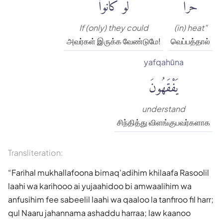
حَرًّاۚ
لَّوْ كَانُوا۟
If (only) they could
(in) heat"
அவர்கள் இருக்க வேண்டுமே!
வெப்பத்தால்
yafqahūna
يَفْقَهُونَ
understand
சிந்தித்து விளங்குபவர்களாக
Transliteration:
Farihal mukhallafoona bimaq'adihim khilaafa Rasoolil
laahi wa karihooo ai yujaahidoo bi amwaalihim wa
anfusihim fee sabeelil laahi wa qaaloo la tanfiroo fil harr;
qul Naaru jahannama ashaddu harraa; law kaanoo