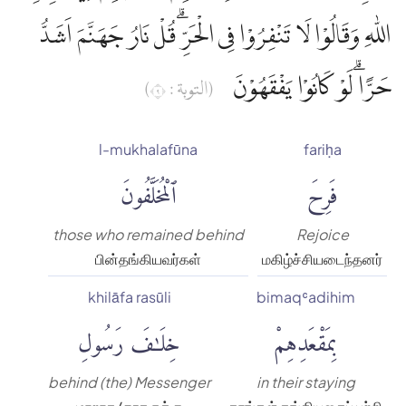
اللّٰهِ وَقَالُوْا لَا تَنْفِرُوْا فِى الْحَرِّۗ قُلْ نَارُ جَهَنَّمَ اَشَدُّ
حَرًّاۗ لَوْ كَانُوْا يَفْقَهُوْنَ
(التوبة : ٩)
l-mukhalafūna
fariḥa
فَرِحَ
ٱلْمُخَلَّفُونَ
those who remained behind
Rejoice
பின்தங்கியவர்கள்
மகிழ்ச்சியடைந்தனர்
khilāfa rasūli
bimaqʿadihim
بِمَقْعَدِهِمْ
خِلَٰفَ رَسُولِ
behind (the) Messenger
in their staying