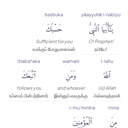
ḥasbuka
yāayyuhā l-nabiyu
يَٰٓأَيُّهَا ٱلنَّبِىُّ
حَسْبُكَ
Sufficient for you
O! Prophet!
உமக்குப் போதுமானவன்
நபியே!
ittabaʿaka
wamani
l-lahu
ٱللَّهُ
وَمَنِ
ٱتَّبَعَكَ
follows you
and whoever
(is) Allah
உம்மைப் பின்பற்றினார்
இன்னும் எவருக்கு
அல்லாஹ்தான்
l-mu'minīna
mina
مِنَ
ٱلْمُؤْمِنِينَ