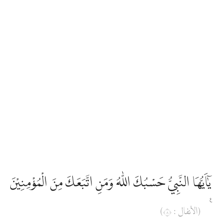
يٰٓاَيُّهَا النَّبِيُّ حَسْبُكَ اللّٰهُ وَمَنِ اتَّبَعَكَ مِنَ الْمُؤْمِنِيْنَ
ࣖ
(الأنفال : ٨)