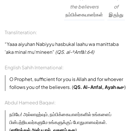
the believers
of
நம்பிக்கையாளர்கள்
இருந்து
Transliteration:
Yaaa aiyuhan Nabiyyu hasbukal laahu wa manittaba
'aka minal mu'mineen
(QS. al-ʾAnfāl:64)
English Sahih International:
O Prophet, sufficient for you is Allah and for whoever
follows you of the believers. (
QS. Al-Anfal, Ayah ௬௪
)
Abdul Hameed Baqavi:
நபியே! அல்லாஹ்வும், நம்பிக்கையாளர்களில் உங்களைப்
பின்பற்றியவர்களுமே உங்களுக்குப் போதுமானவர்கள்.
(
ஸூரத்துல் அன்ஃபால், வசனம் ௬௪
)