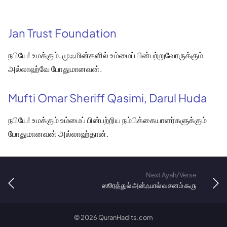
Jan Trust Foundation
நபியே! உமக்கும், முஃமின்களில் உம்மைப் பின்பற்றுவோருக்கும்
அல்லாஹ்வே போதுமானவன்.
Mufti Omar Sheriff Qasimi, Darul Huda
நபியே! உமக்கும் உம்மைப் பின்பற்றிய நம்பிக்கையாளர்களுக்கும்
போதுமானவன் அல்லாஹ்தான்.
Next Ayah/Verse
ஸூரத்துல் அன்ஃபால் வசனம் ௬௫
©
2026
QuranHadits.com