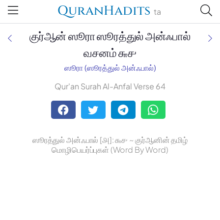
QuranHadits
ta
குர்ஆன் ஸூரா ஸூரத்துல் அன்ஃபால்
வசனம் ௬௪
ஸூரா (ஸூரத்துல் அன்ஃபால்)
Jan Trust Foundation
Qur'an Surah Al-Anfal Verse 64
Mufti Omar Sheriff Qasimi,
Darul Huda
ஸூரத்துல் அன்ஃபால் [௮]: ௬௪ ~ குர்ஆனின் தமிழ்
மொழிபெயர்ப்புகள் (Word By Word)