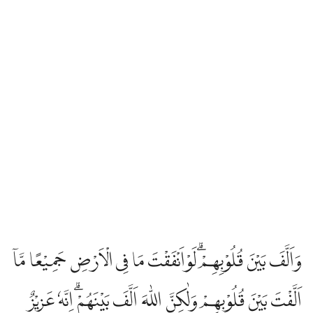
وَاَلَّفَ بَيْنَ قُلُوْبِهِمْۗ لَوْاَنْفَقْتَ مَا فِى الْاَرْضِ جَمِيْعًا مَّآ
اَلَّفْتَ بَيْنَ قُلُوْبِهِمْ وَلٰكِنَّ اللّٰهَ اَلَّفَ بَيْنَهُمْۗ اِنَّهٗ عَزِيْزٌ