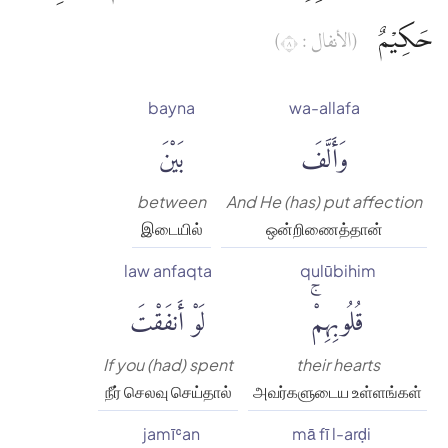
حَكِيْمٌ
(الأنفال : ٨)
bayna
wa-allafa
وَأَلَّفَ
بَيْنَ
between
And He (has) put affection
இடையில்
ஒன்றிணைத்தான்
law anfaqta
qulūbihim
قُلُوبِهِمْۚ
لَوْ أَنفَقْتَ
If you (had) spent
their hearts
நீர் செலவு செய்தால்
அவர்களுடைய உள்ளங்கள்
jamīʿan
mā fī l-arḍi