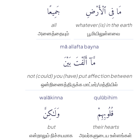
مَا فِى ٱلْأَرْضِ
جَمِيعًا
all
whatever (is) in the earth
அனைத்தையும்
பூமியிலுள்ளவை
mā allafta bayna
مَّآ أَلَّفْتَ بَيْنَ
not (could) you (have) put affection between
ஒன்றிணைத்திருக்க மாட்டீர்/மத்தியில்
walākinna
qulūbihim
قُلُوبِهِمْ
وَلَٰكِنَّ
but
their hearts
என்றாலும் நிச்சயமாக
அவர்களுடைய உள்ளங்கள்