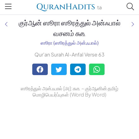
QuranHadits
ta
குர்ஆன் ஸூரா ஸூரத்துல் அன்ஃபால்
வசனம் ௬௩
ஸூரா (ஸூரத்துல் அன்ஃபால்)
Jan Trust Foundation
Qur'an Surah Al-Anfal Verse 63
Mufti Omar Sheriff Qasimi,
Darul Huda
ஸூரத்துல் அன்ஃபால் [௮]: ௬௩ ~ குர்ஆனின் தமிழ்
மொழிபெயர்ப்புகள் (Word By Word)