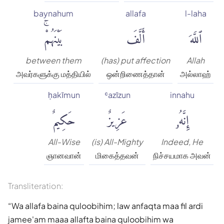
baynahum
allafa
l-laha
ٱللَّهَ
أَلَّفَ
بَيْنَهُمْۚ
between them
(has) put affection
Allah
அவர்களுக்கு மத்தியில்
ஒன்றிணைத்தான்
அல்லாஹ்
ḥakīmun
ʿazīzun
innahu
إِنَّهُۥ
عَزِيزٌ
حَكِيمٌ
All-Wise
(is) All-Mighty
Indeed, He
ஞானவான்
மிகைத்தவன்
நிச்சயமாக அவன்
Transliteration:
Wa allafa baina quloobihim; law anfaqta maa fil ardi
jamee'am maaa allafta baina quloobihim wa