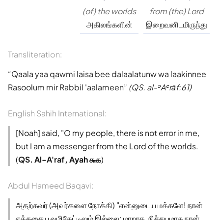
(of) the worlds
from (the) Lord
அகிலங்களின்
இறைவனிடமிருந்து
Transliteration:
Qaala yaa qawmi laisa bee dalaalatunw wa laakinnee
Rasoolum mir Rabbil 'aalameen
(QS. al-ʾAʿrāf:61)
English Sahih International:
[Noah] said, "O my people, there is not error in me,
but I am a messenger from the Lord of the worlds.
(
QS. Al-A'raf, Ayah ௬௧
)
Abdul Hameed Baqavi:
அதற்கவர் (அவர்களை நோக்கி) "என்னுடைய மக்களே! நான்
எத்தகைய வழிகேட்டிலும் இல்லை; மாறாக, நிச்சயமாக நான்