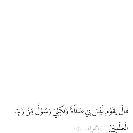
قَالَ يٰقَوْمِ لَيْسَ بِيْ ضَلٰلَةٌ وَّلٰكِنِّيْ رَسُوْلٌ مِّنْ رَّبِّ
الْعٰلَمِيْنَ
(الأعراف : ٧)