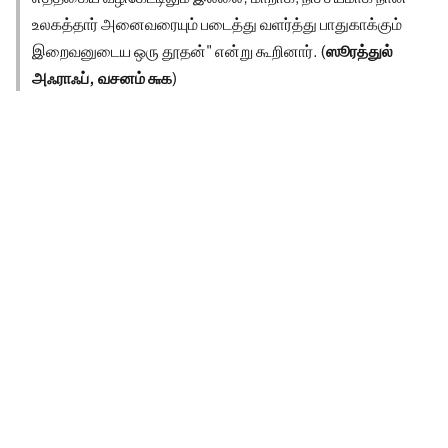
உலகத்தார் அனைவரையும் படைத்து வளர்த்து பாதுகாக்கும்
இறைவனுடைய ஒரு தூதன்" என்று கூறினார். (
ஸூரத்துல்
அஃராஃப், வசனம் ௬௧
)