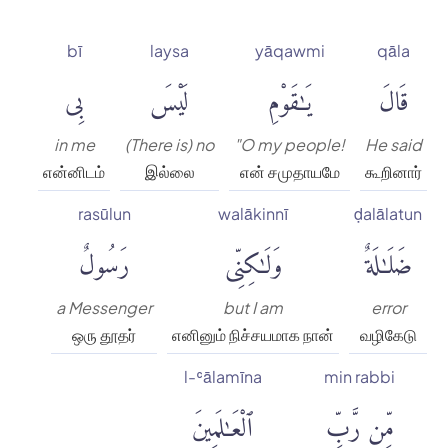
bī
laysa
yāqawmi
qāla
قَالَ
يَٰقَوْمِ
لَيْسَ
بِى
in me
(There is) no
"O my people!
He said
என்னிடம்
இல்லை
என் சமுதாயமே
கூறினார்
rasūlun
walākinnī
ḍalālatun
ضَلَٰلَةٌ
وَلَٰكِنِّى
رَسُولٌ
a Messenger
but I am
error
ஒரு தூதர்
எனினும் நிச்சயமாக நான்
வழிகேடு
l-ʿālamīna
min rabbi
مِّن رَّبِّ
ٱلْعَٰلَمِينَ