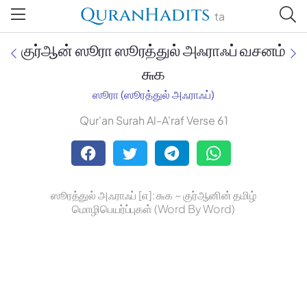
QuranHadits
ta
குர்ஆன் ஸூரா ஸூரத்துல் அஃராஃப் வசனம்
௬௧
ஸூரா (ஸூரத்துல் அஃராஃப்)
Jan Trust Foundation
Qur'an Surah Al-A'raf Verse 61
Mufti Omar Sheriff Qasimi,
Darul Huda
ஸூரத்துல் அஃராஃப் [௭]: ௬௧ ~ குர்ஆனின் தமிழ்
மொழிபெயர்ப்புகள் (Word By Word)