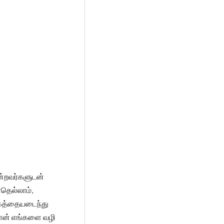
ென்றவர்களுடன்
ோதெல்லாம்,
நரகத்தையடைந்து
 தான் எங்களை வழி