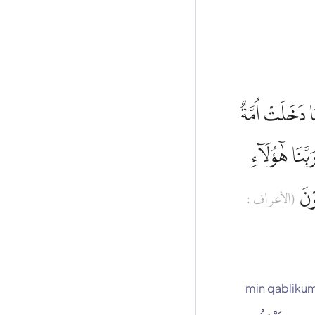
َا دَخَلَتْ اُمَّةٌ
َنَا هٰٓؤُلَاۤءِ
وْنَ
(الأعراف :
min qabliku