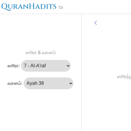
QuranHadits
ta
ஸூரா & வசனம்
ஸூரா:
ஸூரத்த
வசனம்: