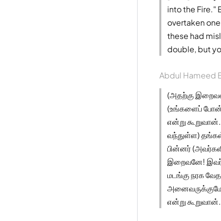
into the Fire." 
overtaken one a
these had misl
double, but yo
Abdul Hameed B
(அதற்கு இறைவன்
(உங்களைப் போன்ற
என்று கூறுவான்.
வந்துள்ள) தங்க
பின்னர் (அவர்களி
இறைவனே! இவர்க
மடங்கு நரக வேத
அனைவருக்குமே இ
என்று கூறுவான்.