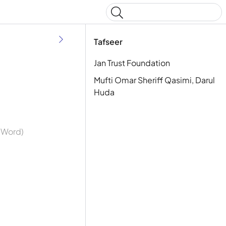
Type to start searching
Tafseer
Jan Trust Foundation
Mufti Omar Sheriff Qasimi, Darul
Huda
y Word)