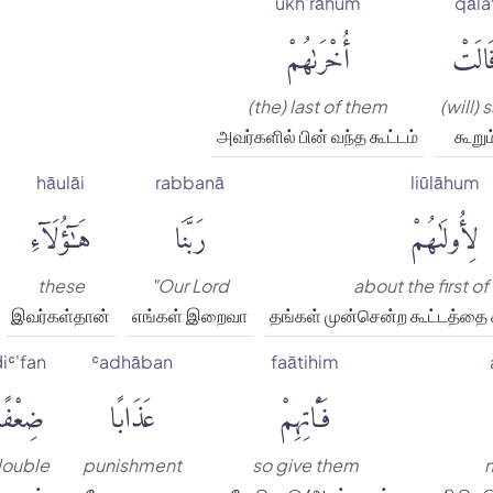
ukh'rāhum
qāla
َالَتْ
أُخْرَىٰهُمْ
(the) last of them
(will) 
அவர்களில் பின் வந்த கூட்டம்
கூறும
hāulāi
rabbanā
liūlāhum
لِأُولَىٰهُمْ
رَبَّنَا
هَٰٓؤُلَآءِ
these
"Our Lord
about the first o
இவர்கள்தான்
எங்கள் இறைவா
தங்கள் முன்சென்ற கூட்டத்தை சு
ḍiʿ'fan
ʿadhāban
faātihim
فَـَٔاتِهِمْ
عَذَابًا
ضِعْفًا
ouble
punishment
so give them
m