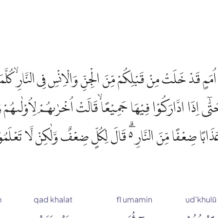
اُمَمٍ قَدْ خَلَتْ مِنْ قَبْلِكُمْ مِّنَ الْجِنِّ وَالْاِنْسِ فِى النَّارِۙ كُلَّم
تّٰٓى اِذَا ادَّارَكُوْا فِيْهَا جَمِيْعًا ۙقَالَتْ اُخْرٰىهُمْ لِاُوْلٰىهُمْ رَبّ
 عَذَابًا ضِعْفًا مِّنَ النَّارِ ەۗ قَالَ لِكُلٍّ ضِعْفٌ وَّلٰكِنْ لَّا تَعْلَمُ
m
qad khalat
fī umamin
ud'khulū