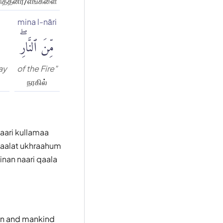
ுத்தனர்/எங்களை
mina l-nāri
مِّنَ ٱلنَّارِۖ
say
of the Fire"
்
நரகில்
aari kullamaa
qaalat ukhraahum
inan naari qaala
inn and mankind