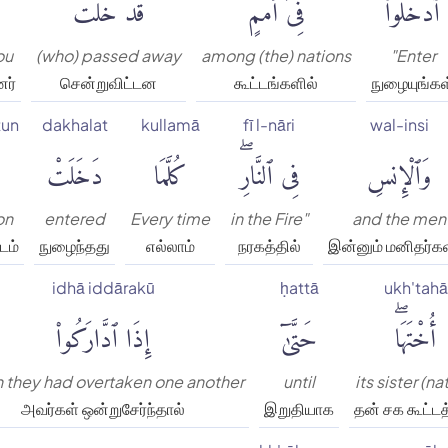
ٱدْخُلُوا۟
فِىٓ أُمَمٍ
قَدْ خَلَتْ
ou
(who) passed away
among (the) nations
"Enter
னர்
சென்றுவிட்டன
கூட்டங்களில்
நுழையுங்கள
un
dakhalat
kullamā
fī l-nāri
wal-insi
وَٱلْإِنسِ
فِى ٱلنَّارِۖ
كُلَّمَا
دَخَلَتْ
on
entered
Every time
in the Fire"
and the men
டம்
நுழைந்தது
எல்லாம்
நரகத்தில்
இன்னும் மனிதர்கள
idhā iddārakū
ḥattā
ukh'tahā
أُخْتَهَاۖ
حَتَّىٰٓ
إِذَا ٱدَّارَكُوا۟
 they had overtaken one another
until
its sister (na
அவர்கள் ஒன்றுசேர்ந்தால்
இறுதியாக
தன் சக கூட்ட