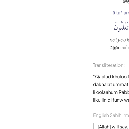
இர
lā taʿl
تَعْلَمُونَ
not you 
அறியமாட்ட
Transliteration:
Qaalad khuloo f
dakhalat ummatu
li oolaahum Rabb
likullin di funw w
English Sahih Int
[Allah] will s