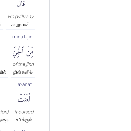
قَالَ
He (will) say
்
கூறுவான்
mina l-jini
مِّنَ ٱلْجِنِّ
of the jinn
ில்
ஜின்களில்
laʿanat
لَّعَنَتْ
tion)
it cursed
த்தை
சபிக்கும்