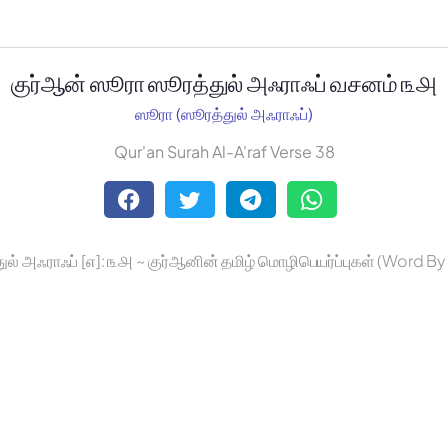
குர்ஆன் ஸூரா ஸூரத்துல் அஃராஃப் வசனம் ௩௮
ஸூரா (ஸூரத்துல் அஃராஃப்)
Qur'an Surah Al-A'raf Verse 38
ுல் அஃராஃப் [௭]: ௩௮ ~ குர்ஆனின் தமிழ் மொழிபெயர்ப்புகள் (Word B