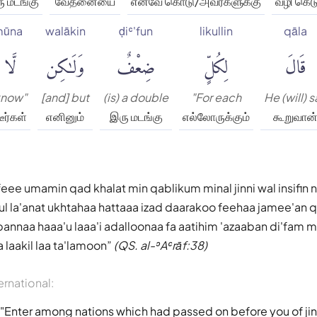
ு மடங்கு
வேதனையை
எனவே கொடு/அவர்களுக்கு
வழி கெட
amūna
walākin
ḍiʿ'fun
likullin
qāla
قَالَ
لِكُلٍّ
ضِعْفٌ
وَلَٰكِن
لَّا 
know"
[and] but
(is) a double
"For each
He (will) 
ீர்கள்
எனினும்
இரு மடங்கு
எல்லோருக்கும்
கூறுவான
eee umamin qad khalat min qablikum minal jinni wal insifin n
l la'anat ukhtahaa hattaaa izad daarakoo feehaa jamee'an 
annaa haaa'u laaa'i adalloonaa fa aatihim 'azaaban di'fam m
a laakil laa ta'lamoon
(QS. al-ʾAʿrāf:38)
ernational:
ay, "Enter among nations which had passed on before you of j