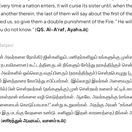
Every time a nation enters, it will curse its sister until, when th
nother therein, the last of them will say about the first of t
ed us, so give them a double punishment of the Fire." He will 
u do not know." (
QS. Al-A'raf, Ayah ௩௮
)
aqavi:
 அவர்களை நோக்கி) ஜின்களிலும், மனிதர்களிலும் உங்களுக்கு முன்ன
 பாவிகளான) கூட்டத்தினருடன் நீங்களும் சேர்ந்து நரகத்திற்குச் சென்
 அவர்களில் ஒவ்வொரு வகுப்பினரும் (நரகத்திற்குச்) சென்றபொழுது (
ள் இனத்தாரை கோபித்து சபிப்பார்கள். (இவ்வாறு) இவர்கள் அனைவரு
ல்) பின் சென்றவர்கள் (தங்களுக்கு) முன் சென்றவர் களைச் சுட்டிக் காட
ள்தான் எங்களை வழி கெடுத்தார்கள். ஆகவே, அவர்களுக்கு (எங்க
னையைக் கொடுப்பாயாக!" என்று கூறுவார்கள். அதற்கு அவன் "உங்கள
ரு மடங்கு வேதனை உண்டு. எனினும் (இதன் காரணத்தை) நீங்கள் அற
 (
ஸூரத்துல் அஃராஃப், வசனம் ௩௮
)