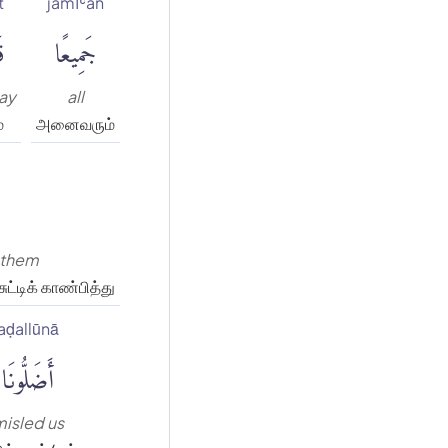
t
jamīʿan
جَمِيعًا
ق
say
all
்
அனைவரும்
f them
ட்டிக் காண்பித்து
aḍallūnā
أَضَلُّونَا
isled us