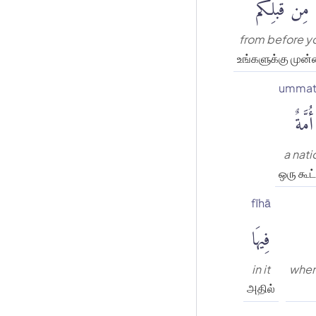
مِن قَبْلِكُم
from before y
உங்களுக்கு முன்
ummat
أُمَّةٌ
a nati
ஒரு கூட்
fīhā
فِيهَا
in it
when
அதில்