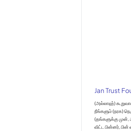
Jan Trust F
(அல்லாஹ்) கூறுவான
நீங்களும் (நரக) நெ
(தங்களுக்கு முன்,
விட்ட பின்னர், பி