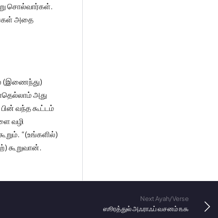
று சொல்வார்கள்.
ீங்கள் அதை
ல் (இணைந்து)
போதெல்லாம் அது
ின் வந்த கூட்டம்
களை வழி
ும். “(உங்களில்)
்) கூறுவான்.
Next Ayah/Verse
ஸூரத்துல் அஃராஃப் வசனம் ௩௯