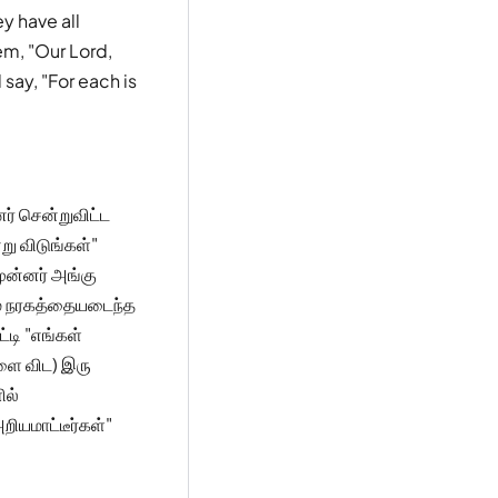
ey have all
hem, "Our Lord,
say, "For each is
ர் சென்றுவிட்ட
று விடுங்கள்"
முன்னர் அங்கு
ம் நரகத்தையடைந்த
்டி "எங்கள்
ளை விட) இரு
ில்
ியமாட்டீர்கள்"