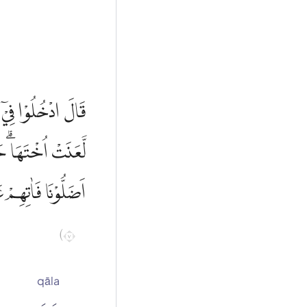
قَالَ ادْخُلُوْا فِيْٓ 
لَّعَنَتْ اُخْتَهَا ۗحَ
اَضَلُّوْنَا فَاٰتِهِمْ
٧)
qāla