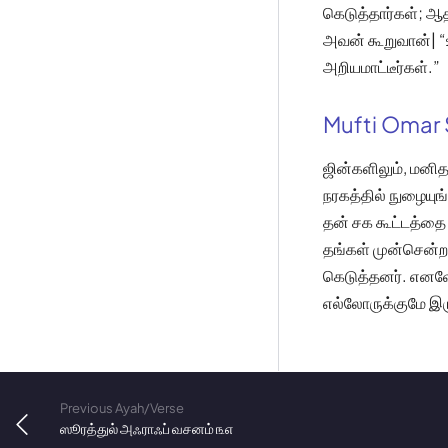
கெடுத்தார்கள்; ஆ
அவன் கூறுவான்| “
அறியமாட்டீர்கள்.”
Mufti Omar 
ஜின்களிலும், மனித
நரகத்தில் நுழையுங
தன் சக கூட்டத்தை 
தங்கள் முன்சென்ற
கெடுத்தனர். எனவே
எல்லோருக்குமே இர
Previous Ayah/Verse
ஸூரத்துல் அஃராஃப் வசனம் ௩௭