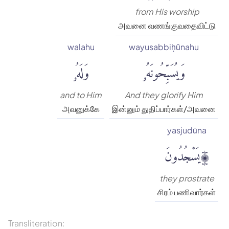
from His worship
அவனை வணங்குவதைவிட்டு
walahu
wayusabbiḥūnahu
وَيُسَبِّحُونَهُۥ
وَلَهُۥ
and to Him
And they glorify Him
அவனுக்கே
இன்னும் துதிப்பார்கள்/அவனை
yasjudūna
يَسْجُدُونَ۩
they prostrate
சிரம் பணிவார்கள்
Transliteration: