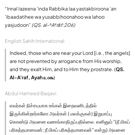
Innal lazeena 'inda Rabbika laa yastakbiroona 'an
'ibaadatihee wa yusabbihoonahoo wa lahoo
yasjudoon
(QS. al-ʾAʿrāf:206)
English Sahih International:
Indeed, those who are near your Lord [i.e., the angels]
are not prevented by arrogance from His worship,
and they exalt Him, and to Him they prostrate. (
QS.
Al-A'raf, Ayah ௨௦௬
)
Abdul Hameed Baqavi:
எவர்கள் நிச்சயமாக உங்கள் இறைவனிடத்தில்
இருக்கின்றார்களோ அவர்கள் ( மலக்குகள்) இறுமாப்பு
கொண்டு அவனை வணங்காதிருப்பதில்லை. எனினும் "(நீ மிகப்
பரிசுத்தமானவன்; நீ மிகப் பரிசுத்தமானவன்" என்று) அவனை