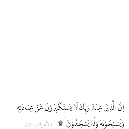
اِنَّ الَّذِيْنَ عِنْدَ رَبِّكَ لَا يَسْتَكْبِرُوْنَ عَنْ عِبَادَتِهٖ
وَيُسَبِّحُوْنَهٗ وَلَهٗ يَسْجُدُوْنَ ࣖ ۩
(الأعراف : ٧)