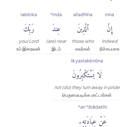
rabbika
ʿinda
alladhīna
inna
إِنَّ
ٱلَّذِينَ
عِندَ
رَبِّكَ
your Lord
(are) near
those who
Indeed
உம் இறைவன்
இடம்
எவர்கள்
நிச்சயமாக
lā yastakbirūna
لَا يَسْتَكْبِرُونَ
not (do) they turn away in pride
பெருமையடிக்க மாட்டார்கள்
ʿan ʿibādatihi
عَنْ عِبَادَتِهِۦ