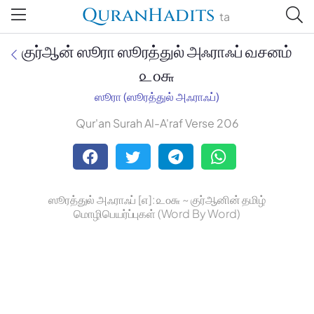
QuranHadits
ta
குர்ஆன் ஸூரா ஸூரத்துல் அஃராஃப் வசனம்
௨௦௬
ஸூரா (ஸூரத்துல் அஃராஃப்)
Jan Trust Foundation
Qur'an Surah Al-A'raf Verse 206
Mufti Omar Sheriff Qasimi,
Darul Huda
ஸூரத்துல் அஃராஃப் [௭]: ௨௦௬ ~ குர்ஆனின் தமிழ்
மொழிபெயர்ப்புகள் (Word By Word)