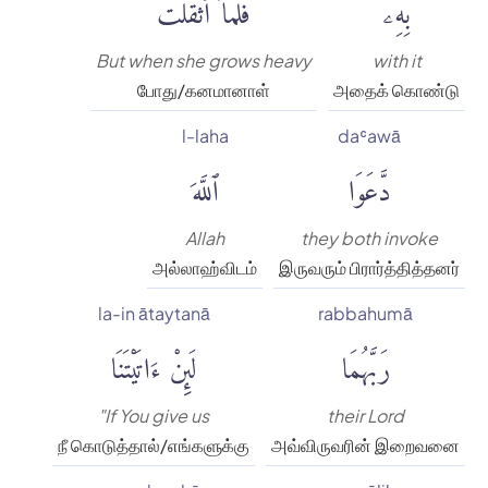
بِهِۦۖ
فَلَمَّآ أَثْقَلَت
But when she grows heavy
with it
போது/கனமானாள்
அதைக் கொண்டு
l-laha
daʿawā
دَّعَوَا
ٱللَّهَ
Allah
they both invoke
அல்லாஹ்விடம்
இருவரும் பிரார்த்தித்தனர்
la-in ātaytanā
rabbahumā
رَبَّهُمَا
لَئِنْ ءَاتَيْتَنَا
"If You give us
their Lord
நீ கொடுத்தால்/எங்களுக்கு
அவ்விருவரின் இறைவனை