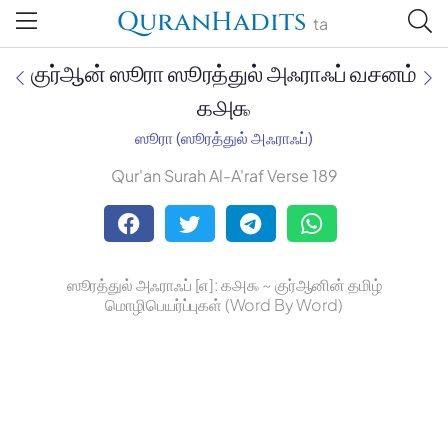
QuranHadits
ta
குர்ஆன் ஸூரா ஸூரத்துல் அஃராஃப் வசனம்
௧௮௯
ஸூரா (ஸூரத்துல் அஃராஃப்)
Jan Trust Foundation
Qur'an Surah Al-A'raf Verse 189
Mufti Omar Sheriff Qasimi,
Darul Huda
ஸூரத்துல் அஃராஃப் [௭]: ௧௮௯ ~ குர்ஆனின் தமிழ்
மொழிபெயர்ப்புகள் (Word By Word)