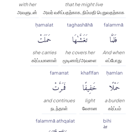
with her
that he might live
அவளுடன்
அவர் வசிப்பதற்காக, நிம்மதி பெறுவதற்காக
ḥamalat
taghashāhā
falammā
فَلَمَّا
تَغَشَّىٰهَا
حَمَلَتْ
she carries
he covers her
And when
கர்ப்பமானாள்
மூடினார்/அவளை
எப்போது
famarrat
khafīfan
ḥamlan
حَمْلًا
خَفِيفًا
فَمَرَّتْ
and continues
light
a burden
நடந்தாள்
லேசான
கர்ப்பம்
falammā athqalat
bihi