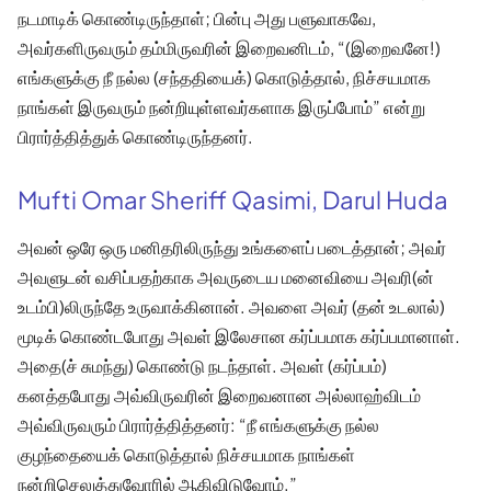
நடமாடிக் கொண்டிருந்தாள்; பின்பு அது பளுவாகவே,
அவர்களிருவரும் தம்மிருவரின் இறைவனிடம், “(இறைவனே!)
எங்களுக்கு நீ நல்ல (சந்ததியைக்) கொடுத்தால், நிச்சயமாக
நாங்கள் இருவரும் நன்றியுள்ளவர்களாக இருப்போம்” என்று
பிரார்த்தித்துக் கொண்டிருந்தனர்.
Mufti Omar Sheriff Qasimi, Darul Huda
அவன் ஒரே ஒரு மனிதரிலிருந்து உங்களைப் படைத்தான்; அவர்
அவளுடன் வசிப்பதற்காக அவருடைய மனைவியை அவரி(ன்
உடம்பி)லிருந்தே உருவாக்கினான். அவளை அவர் (தன் உடலால்)
மூடிக் கொண்டபோது அவள் இலேசான கர்ப்பமாக கர்ப்பமானாள்.
அதை(ச் சுமந்து) கொண்டு நடந்தாள். அவள் (கர்ப்பம்)
கனத்தபோது அவ்விருவரின் இறைவனான அல்லாஹ்விடம்
அவ்விருவரும் பிரார்த்தித்தனர்: “நீ எங்களுக்கு நல்ல
குழந்தையைக் கொடுத்தால் நிச்சயமாக நாங்கள்
நன்றிசெலுத்துவோரில் ஆகிவிடுவோம்.”