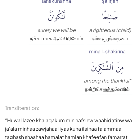
lanakūnanna
ṣāliḥan
صَٰلِحًا
لَّنَكُونَنَّ
surely we will be
a righteous (child)
நிச்சயமாக ஆகிவிடுவோம்
நல்ல குழந்தையை
mina l-shākirīna
مِنَ ٱلشَّٰكِرِينَ
among the thankful"
நன்றிசெலுத்துவோரில்
Transliteration:
Huwal lazee khalaqakum min nafsinw waahidatinw wa
ja'ala minhaa zawjahaa liyas kuna ilaihaa falammaa
taghash shaahaa hamalat hamlan khafeefan famarrat