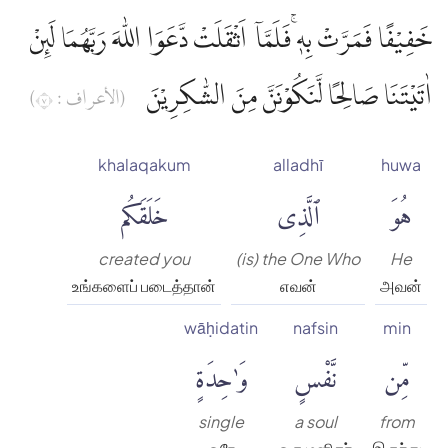
خَفِيْفًا فَمَرَّتْ بِهٖ ۚفَلَمَّآ اَثْقَلَتْ دَّعَوَا اللّٰهَ رَبَّهُمَا لَىِٕنْ
اٰتَيْتَنَا صَالِحًا لَّنَكُوْنَنَّ مِنَ الشّٰكِرِيْنَ
(الأعراف : ٧)
khalaqakum
alladhī
huwa
هُوَ
ٱلَّذِى
خَلَقَكُم
created you
(is) the One Who
He
உங்களைப் படைத்தான்
எவன்
அவன்
wāḥidatin
nafsin
min
مِّن
نَّفْسٍ
وَٰحِدَةٍ
single
a soul
from