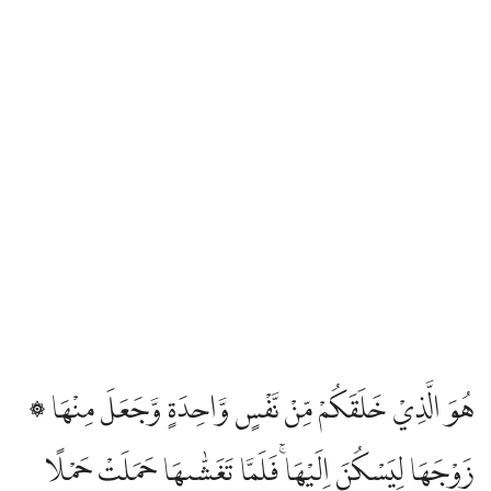
۞ هُوَ الَّذِيْ خَلَقَكُمْ مِّنْ نَّفْسٍ وَّاحِدَةٍ وَّجَعَلَ مِنْهَا
زَوْجَهَا لِيَسْكُنَ اِلَيْهَاۚ فَلَمَّا تَغَشّٰىهَا حَمَلَتْ حَمْلًا