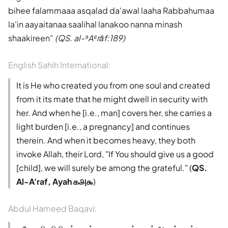
bihee falammaaa asqalad da'awal laaha Rabbahumaa
la'in aayaitanaa saalihal lanakoo nanna minash
shaakireen
(QS. al-ʾAʿrāf:189)
English Sahih International:
It is He who created you from one soul and created
from it its mate that he might dwell in security with
her. And when he [i.e., man] covers her, she carries a
light burden [i.e., a pregnancy] and continues
therein. And when it becomes heavy, they both
invoke Allah, their Lord, "If You should give us a good
[child], we will surely be among the grateful." (
QS.
Al-A'raf, Ayah ௧௮௯
)
Abdul Hameed Baqavi: