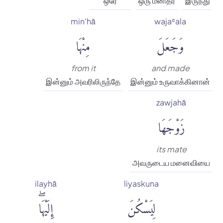
ஒரே
ஒரு மனிதர்
இருந்து
min'hā
wajaʿala
وَجَعَلَ
مِنْهَا
from it
and made
இன்னும் அவரிலிருந்தே
இன்னும் உருவாக்கினான்
zawjahā
زَوْجَهَا
its mate
அவருடைய மனைவியை
ilayhā
liyaskuna
لِيَسْكُنَ
إِلَيْهَاۖ