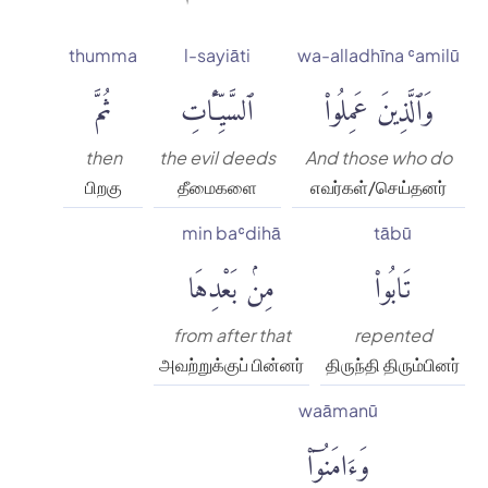
thumma
l-sayiāti
wa-alladhīna ʿamilū
وَٱلَّذِينَ عَمِلُوا۟
ٱلسَّيِّـَٔاتِ
ثُمَّ
then
the evil deeds
And those who do
பிறகு
தீமைகளை
எவர்கள்/செய்தனர்
min baʿdihā
tābū
تَابُوا۟
مِنۢ بَعْدِهَا
from after that
repented
அவற்றுக்குப் பின்னர்
திருந்தி திரும்பினர்
waāmanū
وَءَامَنُوٓا۟