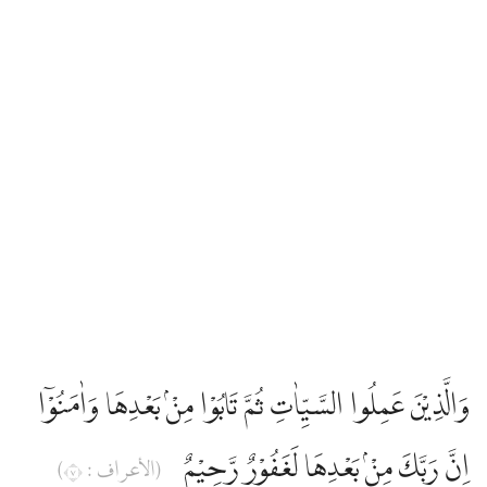
وَالَّذِيْنَ عَمِلُوا السَّيِّاٰتِ ثُمَّ تَابُوْا مِنْۢ بَعْدِهَا وَاٰمَنُوْٓا
اِنَّ رَبَّكَ مِنْۢ بَعْدِهَا لَغَفُوْرٌ رَّحِيْمٌ
(الأعراف : ٧)