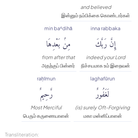
and believed
இன்னும் நம்பிக்கை கொண்டார்கள்
min baʿdihā
inna rabbaka
إِنَّ رَبَّكَ
مِنۢ بَعْدِهَا
from after that
indeed your Lord
அதற்குப் பின்னர்
நிச்சயமாக உம் இறைவன்
raḥīmun
laghafūrun
لَغَفُورٌ
رَّحِيمٌ
Most Merciful
(is) surely Oft-Forgiving
பெரும் கருணையாளன்
மகா மன்னிப்பாளன்
Transliteration: