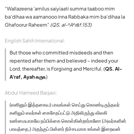
Wallazeena 'amilus saiyiaati summa taaboo mim
ba'dihaa wa aamanooo inna Rabbaka mim ba'dihaa la
Ghafoorur Raheem
(QS. al-ʾAʿrāf:153)
English Sahih International:
But those who committed misdeeds and then
repented after them and believed – indeed your
Lord, thereafter, is Forgiving and Merciful. (
QS. Al-
A'raf, Ayah ௧௫௩
)
Abdul Hameed Baqavi:
(எனினும் இத்தகைய) பாவங்கள் செய்து கொண்டிருந்தவர்
களிலும் எவர்கள் கைசேதப்பட்டு அதிலிருந்து விலகி
உண்மையாகவே நம்பிக்கை கொள்கின்றார்களோ (அவர்களின்
பாவத்தை,) அதற்குப் பின்னர் நிச்சயமாக உங்கள் இறைவன்