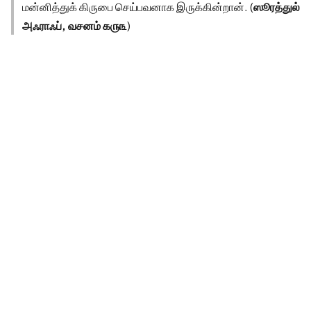
மன்னித்துக் கிருபை செய்பவனாக இருக்கின்றான். (
ஸூரத்துல்
அஃராஃப், வசனம் ௧௫௩
)