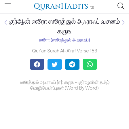
QuranHadits
ta
குர்ஆன் ஸூரா ஸூரத்துல் அஃராஃப் வசனம்
௧௫௩
ஸூரா (ஸூரத்துல் அஃராஃப்)
Jan Trust Foundation
Qur'an Surah Al-A'raf Verse 153
Mufti Omar Sheriff Qasimi,
Darul Huda
ஸூரத்துல் அஃராஃப் [௭]: ௧௫௩ ~ குர்ஆனின் தமிழ்
மொழிபெயர்ப்புகள் (Word By Word)