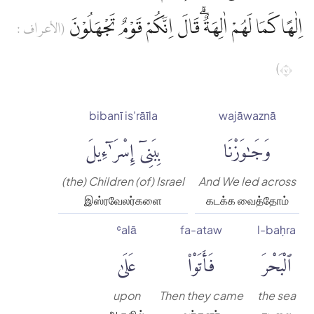
اِلٰهًا كَمَا لَهُمْ اٰلِهَةٌ ۗقَالَ اِنَّكُمْ قَوْمٌ تَجْهَلُوْنَ
(الأعراف :
٧)
bibanī is'rāīla
wajāwaznā
وَجَٰوَزْنَا
بِبَنِىٓ إِسْرَٰٓءِيلَ
(the) Children (of) Israel
And We led across
இஸ்ரவேலர்களை
கடக்க வைத்தோம்
ʿalā
fa-ataw
l-baḥra
ٱلْبَحْرَ
فَأَتَوْا۟
عَلَىٰ
upon
Then they came
the sea