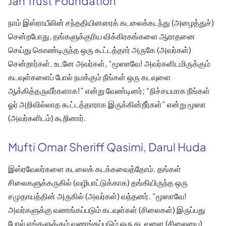
Jan Trust Foundation
நாம் இஸ்ராயீலின் சந்ததியினரைக் கடலைக்கடந்து (அழைத்துச்)
சென்றபோது, தங்களுக்குரிய விக்கிரகங்களை ஆராதனை
செய்து கொண்டிருந்த ஒரு கூட்டத்தார் அருகே (அவர்கள்)
சென்றார்கள். உடனே அவர்கள், “மூஸாவே! அவர்களிடமிருக்கும்
கடவுள்களைப் போல் நமக்கும் நீங்கள் ஒரு கடவுளை
ஆக்கித்தருவீர்களாக!” என்று வேண்டினர்; “நிச்சயமாக நீங்கள்
ஓர் அறிவில்லாத கூட்டத்தாராக இருக்கின்றீர்கள்” என்று மூஸா
(அவர்களிடம்) கூறினார்.
Mufti Omar Sheriff Qasimi, Darul Huda
இஸ்ரவேலர்களை கடலைக் கடக்கவைத்தோம். தங்கள்
சிலைகளுக்கருகில் (வழிபாட்டுக்காக) தங்கியிருந்த ஒரு
சமுதாயத்தின் அருகில் (அவர்கள்) வந்தனர். “மூஸாவே!
அவர்களுக்கு வணங்கப்படும் கடவுள்கள் (சிலைகள்) இருப்பது
போல் எங்களுக்கும் வணங்கப்படும் ஒரு கடவுளை (சிலையை)