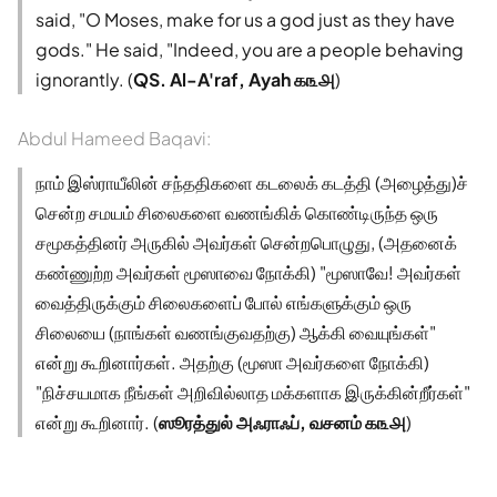
said, "O Moses, make for us a god just as they have
gods." He said, "Indeed, you are a people behaving
ignorantly. (
QS. Al-A'raf, Ayah ௧௩௮
)
Abdul Hameed Baqavi:
நாம் இஸ்ராயீலின் சந்ததிகளை கடலைக் கடத்தி (அழைத்து)ச்
சென்ற சமயம் சிலைகளை வணங்கிக் கொண்டிருந்த ஒரு
சமூகத்தினர் அருகில் அவர்கள் சென்றபொழுது, (அதனைக்
கண்ணுற்ற அவர்கள் மூஸாவை நோக்கி) "மூஸாவே! அவர்கள்
வைத்திருக்கும் சிலைகளைப் போல் எங்களுக்கும் ஒரு
சிலையை (நாங்கள் வணங்குவதற்கு) ஆக்கி வையுங்கள்"
என்று கூறினார்கள். அதற்கு (மூஸா அவர்களை நோக்கி)
"நிச்சயமாக நீங்கள் அறிவில்லாத மக்களாக இருக்கின்றீர்கள்"
என்று கூறினார். (
ஸூரத்துல் அஃராஃப், வசனம் ௧௩௮
)