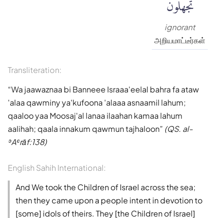
تَجْهَلُونَ
ignorant
அறியமாட்டீர்கள்
Transliteration:
Wa jaawaznaa bi Banneee Israaa'eelal bahra fa ataw
'alaa qawminy ya'kufoona 'alaaa asnaamil lahum;
qaaloo yaa Moosaj'al lanaa ilaahan kamaa lahum
aalihah; qaala innakum qawmun tajhaloon
(QS. al-
ʾAʿrāf:138)
English Sahih International:
And We took the Children of Israel across the sea;
then they came upon a people intent in devotion to
[some] idols of theirs. They [the Children of Israel]