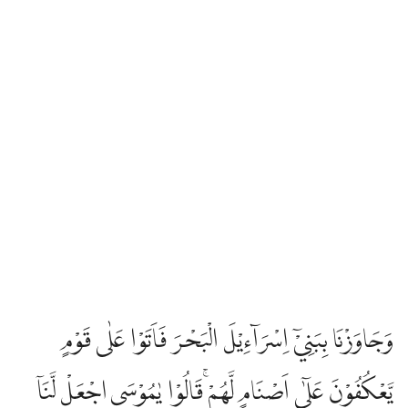
وَجَاوَزْنَا بِبَنِيْٓ اِسْرَاۤءِيْلَ الْبَحْرَ فَاَتَوْا عَلٰى قَوْمٍ
يَّعْكُفُوْنَ عَلٰٓى اَصْنَامٍ لَّهُمْ ۚقَالُوْا يٰمُوْسَى اجْعَلْ لَّنَآ