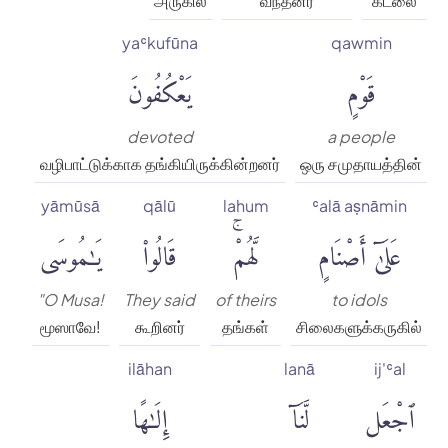
அருகில்
வந்தனர்
கடலை
yaʿkufūna
qawmin
قَوْمٍ
يَعْكُفُونَ
devoted
a people
வழிபாட்டுக்காக தங்கியிருக்கின்றனர்
ஒரு சமுதாயத்தின்
yāmūsā
qālū
lahum
ʿalā aṣnāmin
عَلَىٰٓ أَصْنَامٍ
لَّهُمْۚ
قَالُوا۟
يَٰمُوسَى
"O Musa!
They said
of theirs
to idols
மூஸாவே!
கூறினர்
தங்கள்
சிலைகளுக்கருகில்
ilāhan
lanā
ij'ʿal
ٱجْعَل
لَّنَآ
إِلَٰهًا