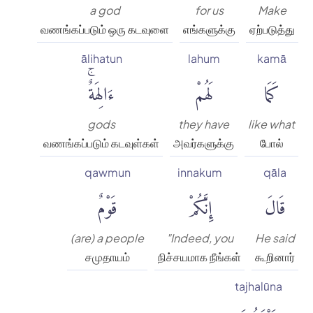
a god
for us
Make
வணங்கப்படும் ஒரு கடவுளை
எங்களுக்கு
ஏற்படுத்து
ālihatun
lahum
kamā
كَمَا
لَهُمْ
ءَالِهَةٌۚ
gods
they have
like what
வணங்கப்படும் கடவுள்கள்
அவர்களுக்கு
போல்
qawmun
innakum
qāla
قَالَ
إِنَّكُمْ
قَوْمٌ
(are) a people
"Indeed, you
He said
சமுதாயம்
நிச்சயமாக நீங்கள்
கூறினார்
tajhalūna