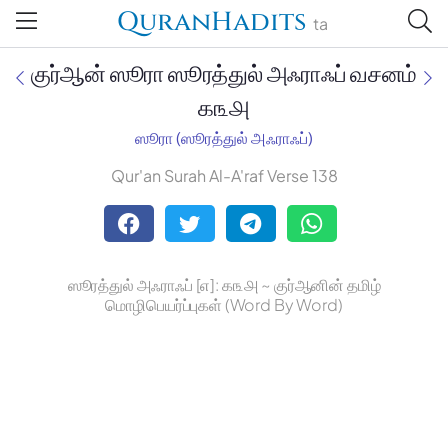
QuranHadits
ta
குர்ஆன் ஸூரா ஸூரத்துல் அஃராஃப் வசனம்
௧௩௮
ஸூரா (ஸூரத்துல் அஃராஃப்)
Jan Trust Foundation
Qur'an Surah Al-A'raf Verse 138
Mufti Omar Sheriff Qasimi,
Darul Huda
ஸூரத்துல் அஃராஃப் [௭]: ௧௩௮ ~ குர்ஆனின் தமிழ்
மொழிபெயர்ப்புகள் (Word By Word)