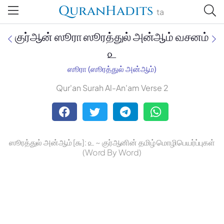
QuranHadits
ta
குர்ஆன் ஸூரா ஸூரத்துல் அன்ஆம் வசனம்
௨
ஸூரா (ஸூரத்துல் அன்ஆம்)
Jan Trust Foundation
Qur'an Surah Al-An'am Verse 2
Mufti Omar Sheriff Qasimi,
Darul Huda
ஸூரத்துல் அன்ஆம் [௬]: ௨ ~ குர்ஆனின் தமிழ் மொழிபெயர்ப்புகள்
(Word By Word)