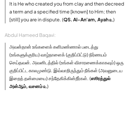
It is He who created you from clay and then decreed
a term and a specified time [known] to Him; then
[still] you are in dispute. (
QS. Al-An'am, Ayah ௨
)
Abdul Hameed Baqavi:
அவன்தான் உங்களைக் களிமண்ணால் படைத்து
(உங்களுக்குரிய) வாழ்நாளைக் (குறிப்பிட்டு) நிர்ணயம்
செய்தவன். அவனிடத்தில் (உங்கள் விசாரணைக்காகவும்) ஒரு
குறிப்பிட்ட காலமுண்டு. இவ்வாறிருந்தும் நீங்கள் (அவனுடைய
இறைத் தன்மையை) சந்தேகிக்கின்றீர்கள். (
ஸூரத்துல்
அன்ஆம், வசனம் ௨
)