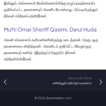
இன்னும், (உங்களைக் கேள்விகணக்கிற்கு எழுப்புவதற்காகக்)
குறிக்கப்பட்ட தவணையும் அவனிடமே உள்ளது; அப்படியிருந்தும்
நீங்கள் சந்தேகப்படுகிறீர்கள்.
Mufti Omar Sheriff Qasimi, Darul Huda
அவன் உங்களைக் களிமண்ணிலிருந்து படைத்தான். பிறகு, ஒரு
தவணையை விதித்தான். அவனிடம் குறிப்பிட்ட (வேறு) ஒரு
தவணையும் உண்டு. (இதற்குப்) பிறகு(ம்), நீங்கள்
சந்தேகிக்கிறீர்கள்.
Next Ayah/Verse
ஸூரத்துல் அன்ஆம் வசனம் ௩
©
2026
QuranHadits.com