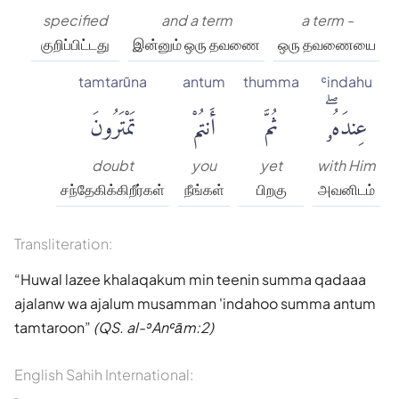
specified
and a term
a term -
குறிப்பிட்டது
இன்னும் ஒரு தவணை
ஒரு தவணையை
tamtarūna
antum
thumma
ʿindahu
عِندَهُۥۖ
ثُمَّ
أَنتُمْ
تَمْتَرُونَ
doubt
you
yet
with Him
சந்தேகிக்கிறீர்கள்
நீங்கள்
பிறகு
அவனிடம்
Transliteration:
Huwal lazee khalaqakum min teenin summa qadaaa
ajalanw wa ajalum musamman 'indahoo summa antum
tamtaroon
(QS. al-ʾAnʿām:2)
English Sahih International: