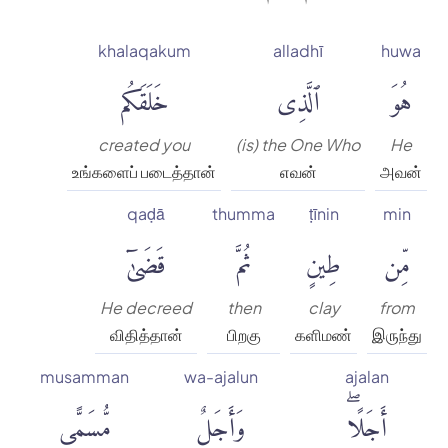
khalaqakum
alladhī
huwa
هُوَ
ٱلَّذِى
خَلَقَكُم
created you
(is) the One Who
He
உங்களைப் படைத்தான்
எவன்
அவன்
qaḍā
thumma
ṭīnin
min
مِّن
طِينٍ
ثُمَّ
قَضَىٰٓ
He decreed
then
clay
from
விதித்தான்
பிறகு
களிமண்
இருந்து
musamman
wa-ajalun
ajalan
أَجَلًاۖ
وَأَجَلٌ
مُّسَمًّى