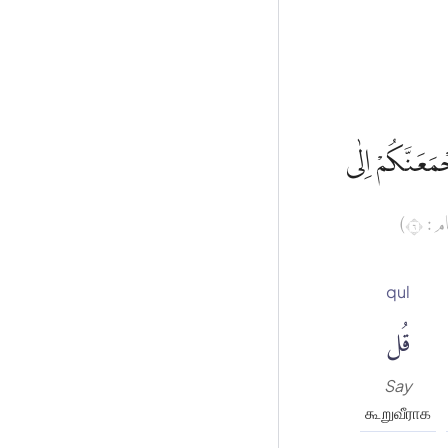
ْمَعَنَّكُمْ اِلٰى
( : ٦
qul
قُل
Say
கூறுவீராக