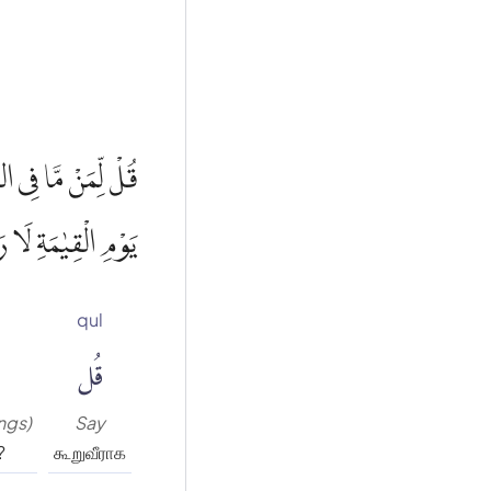
قُلْ لِّمَنْ مَّا فِى ا
يَوْمِ الْقِيٰمَةِ لَا ر
qul
قُل
ngs)
Say
?
கூறுவீராக