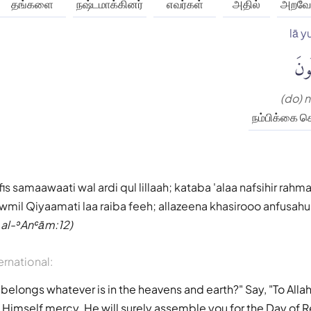
தங்களை
நஷ்டமாக்கினர்
எவர்கள்
அதில்
அறவே 
lā y
ُونَ
(do) 
நம்பிக்கை க
s samaawaati wal ardi qul lillaah; kataba 'alaa nafsihir rahm
wmil Qiyaamati laa raiba feeh; allazeena khasirooo anfusah
 al-ʾAnʿām:12)
ernational:
belongs whatever is in the heavens and earth?" Say, "To Allah
imself mercy. He will surely assemble you for the Day of R