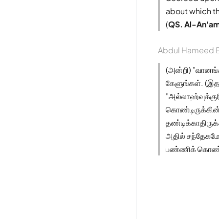
about which th
(
QS. Al-An'am
Abdul Hameed B
(அன்றி) "வானங்
கேளுங்கள். (இ
"அல்லாஹ்வுக்கு
கொண்டிருக்கின்
தண்டிக்காதிருக்
அதில் சந்தேகமே
பண்ணிக் கொண்ட