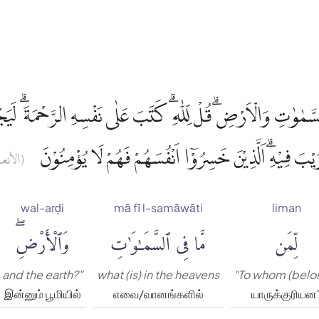
لسَّمٰوٰتِ وَالْاَرْضِۗ قُلْ لِّلّٰهِ ۗ كَتَبَ عَلٰى نَفْسِهِ الرَّحْمَةَ ۗ لَيَج
َيْبَ فِيْهِۗ اَلَّذِيْنَ خَسِرُوْٓا اَنْفُسَهُمْ فَهُمْ لَا يُؤْمِنُوْنَ
الأنعام)
wal-arḍi
mā fī l-samāwāti
liman
لِّمَن
مَّا فِى ٱلسَّمَٰوَٰتِ
وَٱلْأَرْضِۖ
and the earth?"
what (is) in the heavens
"To whom (belo
இன்னும் பூமியில்
எவை/வானங்களில்
யாருக்குரியன