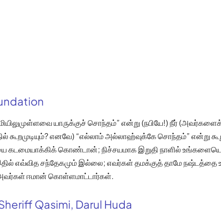
oundation
மியிலுமுள்ளவை யாருக்குச் சொந்தம்” என்று (நபியே!) நீர் (அவர்களைக்
ல் கூறமுடியும்? எனவே) “எல்லாம் அல்லாஹ்வுக்கே சொந்தம்” என்று க
ை கடமையாக்கிக் கொண்டான்; நிச்சயமாக இறுதி நாளில் உங்களையெ
 இதில் எவ்வித சந்தேகமும் இல்லை; எவர்கள் தமக்குத் தாமே நஷ்டத்த
ர்கள் ஈமான் கொள்ளமாட்டார்கள்.
Sheriff Qasimi, Darul Huda