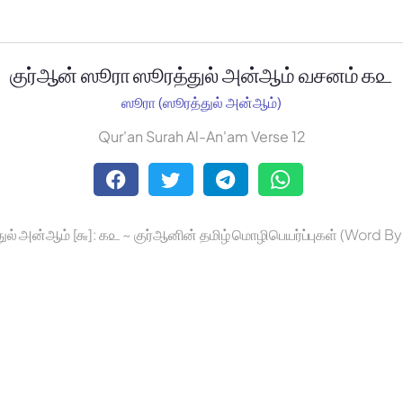
குர்ஆன் ஸூரா ஸூரத்துல் அன்ஆம் வசனம் ௧௨
ஸூரா (ஸூரத்துல் அன்ஆம்)
Qur'an Surah Al-An'am Verse 12
ுல் அன்ஆம் [௬]: ௧௨ ~ குர்ஆனின் தமிழ் மொழிபெயர்ப்புகள் (Word B