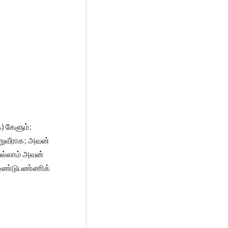
) கேளும்;
ூறுவீராக; அவன்
ல்லாம் அவன்
ை உண்டுபண்ணிக்