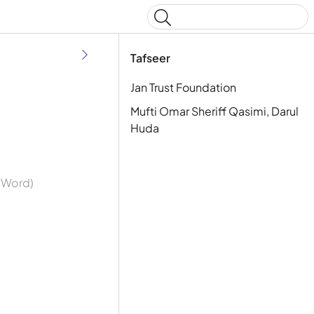
Type to start searching
Tafseer
Jan Trust Foundation
Mufti Omar Sheriff Qasimi, Darul
Huda
y Word)