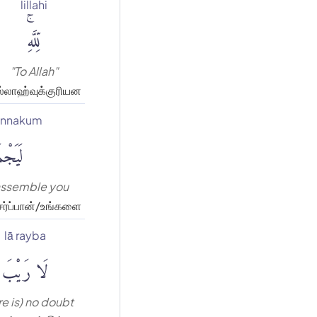
lillahi
لِّلَّهِۚ
"To Allah"
்லாஹ்வுக்குரியன
annakum
لَيَجْم
 assemble you
ேர்ப்பான்/உங்களை
lā rayba
لَا رَيْبَ
re is) no doubt