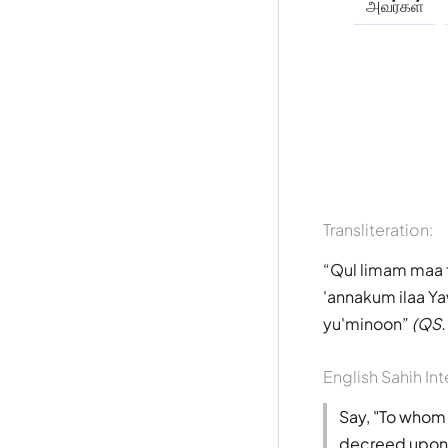
அவர்கள்
Transliteration:
Qul limam maa fi
'annakum ilaa Ya
yu'minoon
(QS.
English Sahih Int
Say, "To whom 
decreed upon H