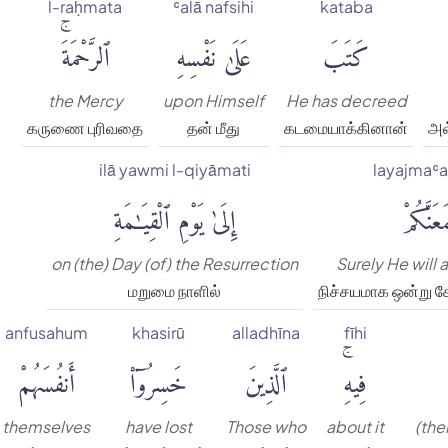
l-raḥmata
ʿalā nafsihi
kataba
كَتَبَ
عَلَىٰ نَفْسِهِ
ٱلرَّحْمَةَۚ
the Mercy
upon Himself
He has decreed
கருணை புரிவதை
தன் மீது
கடமையாக்கினான்
அல
ilā yawmi l-qiyāmati
layajmaʿ
َعَنَّكُمْ
إِلَىٰ يَوْمِ ٱلْقِيَٰمَةِ
on (the) Day (of) the Resurrection
Surely He will
மறுமை நாளில்
நிச்சயமாக ஒன்று ச
anfusahum
khasirū
alladhīna
fīhi
فِيهِۚ
ٱلَّذِينَ
خَسِرُوٓا۟
أَنفُسَهُمْ
themselves
have lost
Those who
about it
(the