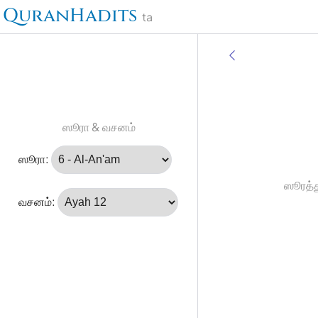
QuranHadits
ta
ஸூரா & வசனம்
ஸூரா:
ஸூரத்த
வசனம்: