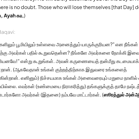
ere is no doubt. Those who will lose themselves [that Day] d
, Ayah ௧௨
)
aqavi:
களிலும் பூமியிலும் உள்ளவை அனைத்தும் யாருக்குரியன?" என நீங்கள
தற்கு அவர்கள் பதில் கூறுவதென்ன? நீங்களே அவர்களை நோக்கி இவ
ரியனவே!" என்று கூறுங்கள். அவன் கருணையைத் தன்மீது கடமையாக்
றான். (ஆகவேதான் உங்கள் குற்றத்திற்காக இதுவரை உங்களைத்
கின்றான். எனினும்) நிச்சயமாக உங்கள் அனைவரையும் மறுமை நாளில் ஒ
யில்லை. எவர்கள் (உண்மையை நிராகரித்து) தங்களுக்குத் தாமே நஷ்ட
ார்களோ அவர்கள் (இதனை) நம்பவே மாட்டார்கள். (
ஸூரத்துல் அன்ஆ