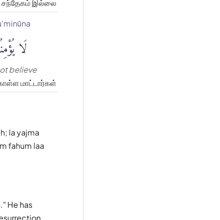
சந்தேகம் இல்லை
u'minūna
لَا يُؤْمِن
not believe
ொள்ள மாட்டார்கள்
ah; la yajma
um fahum laa
." He has
esurrection,