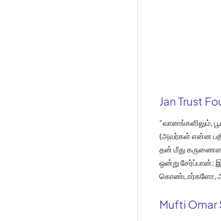
Jan Trust F
“வானங்களிலும், பூ
(அவர்கள் என்ன பதி
தன் மீது கருணைய
ஒன்று சேர்ப்பான்;
கொண்டார்களோ, அவ
Mufti Omar 