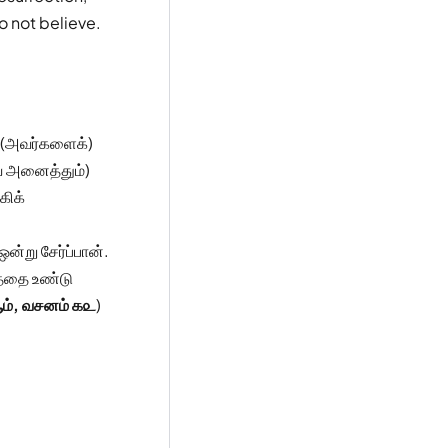
o not believe.
் (அவர்களைக்)
ை அனைத்தும்)
கிக்
ன்று சேர்ப்பான்.
த்தை உண்டு
ம், வசனம் ௧௨
)