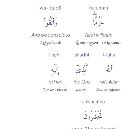
wa-ittaqū
ḥuruman
حُرُمًاۗ
وَٱتَّقُوا۟
And be conscious
(are) in Ihram
அஞ்சுங்கள்
இஹ்ராமுடைய வர்களாக
ilayhi
alladhī
l-laha
ٱللَّهَ
ٱلَّذِىٓ
إِلَيْهِ
to Him
the One
(of) Allah
அவன் பக்கம்
எவன்
அல்லாஹ்வை
tuḥ'sharūna
تُحْشَرُونَ
you will be gathered