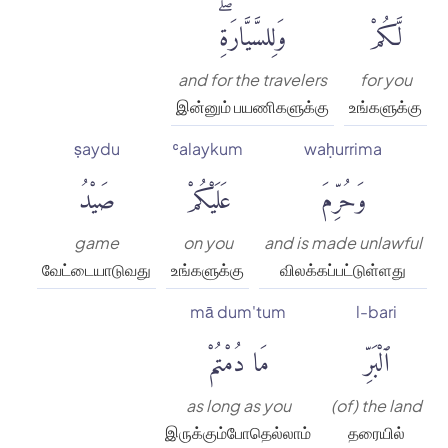
لَّكُمْ
وَلِلسَّيَّارَةِۖ
and for the travelers
for you
இன்னும் பயணிகளுக்கு
உங்களுக்கு
ṣaydu
ʿalaykum
waḥurrima
وَحُرِّمَ
عَلَيْكُمْ
صَيْدُ
game
on you
and is made unlawful
வேட்டையாடுவது
உங்களுக்கு
விலக்கப்பட்டுள்ளது
mā dum'tum
l-bari
ٱلْبَرِّ
مَا دُمْتُمْ
as long as you
(of) the land
இருக்கும்போதெல்லாம்
தரையில்