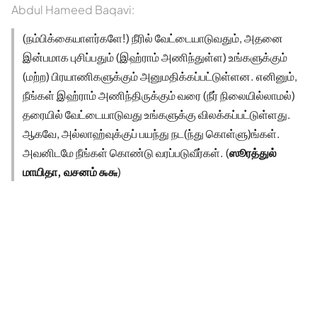
Abdul Hameed Baqavi:
(நம்பிக்கையாளர்களே!) நீரில் வேட்டையாடுவதும், அதனை
இன்பமாக புசிப்பதும் (இஹ்ராம் அணிந்துள்ள) உங்களுக்கும்
(மற்ற) பிரயாணிகளுக்கும் அனுமதிக்கப்பட்டுள்ளன. எனினும்,
நீங்கள் இஹ்ராம் அணிந்திருக்கும் வரை (நீர் நிலையில்லாமல்)
தரையில் வேட்டையாடுவது உங்களுக்கு விலக்கப்பட்டுள்ளது.
ஆகவே, அல்லாஹ்வுக்குப் பயந்து நட(ந்து கொள்ளு)ங்கள்.
அவனிடமே நீங்கள் கொண்டு வரப்படுவீர்கள். (
ஸூரத்துல்
மாயிதா, வசனம் ௯௬
)