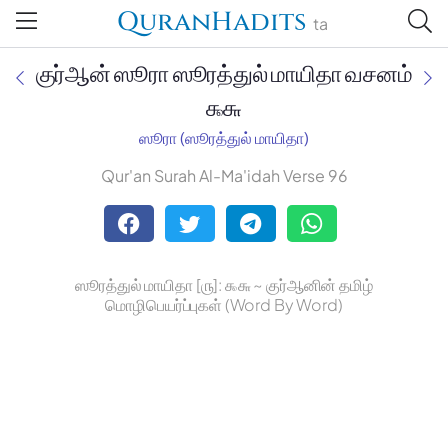
QuranHadits
ta
குர்ஆன் ஸூரா ஸூரத்துல் மாயிதா வசனம்
௯௬
ஸூரா (ஸூரத்துல் மாயிதா)
Jan Trust Foundation
Qur'an Surah Al-Ma'idah Verse 96
Mufti Omar Sheriff Qasimi,
Darul Huda
ஸூரத்துல் மாயிதா [௫]: ௯௬ ~ குர்ஆனின் தமிழ்
மொழிபெயர்ப்புகள் (Word By Word)