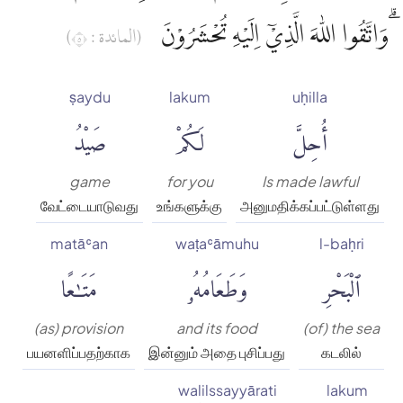
ۗوَاتَّقُوا اللّٰهَ الَّذِيْٓ اِلَيْهِ تُحْشَرُوْنَ
(المائدة : ٥)
ṣaydu
lakum
uḥilla
أُحِلَّ
لَكُمْ
صَيْدُ
game
for you
Is made lawful
வேட்டையாடுவது
உங்களுக்கு
அனுமதிக்கப்பட்டுள்ளது
matāʿan
waṭaʿāmuhu
l-baḥri
ٱلْبَحْرِ
وَطَعَامُهُۥ
مَتَٰعًا
(as) provision
and its food
(of) the sea
பயனளிப்பதற்காக
இன்னும் அதை புசிப்பது
கடலில்
walilssayyārati
lakum