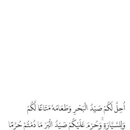
اُحِلَّ لَكُمْ صَيْدُ الْبَحْرِ وَطَعَامُهٗ مَتَاعًا لَّكُمْ
وَلِلسَّيَّارَةِ ۚوَحُرِّمَ عَلَيْكُمْ صَيْدُ الْبَرِّ مَا دُمْتُمْ حُرُمًا