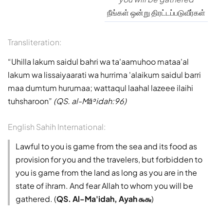
நீங்கள் ஒன்று திரட்டப்படுவீர்கள்
Transliteration:
Uhilla lakum saidul bahri wa ta'aamuhoo mataa'al
lakum wa lissaiyaarati wa hurrima 'alaikum saidul barri
maa dumtum hurumaa; wattaqul laahal lazeee ilaihi
tuhsharoon
(QS. al-Māʾidah:96)
English Sahih International:
Lawful to you is game from the sea and its food as
provision for you and the travelers, but forbidden to
you is game from the land as long as you are in the
state of ihram. And fear Allah to whom you will be
gathered. (
QS. Al-Ma'idah, Ayah ௯௬
)