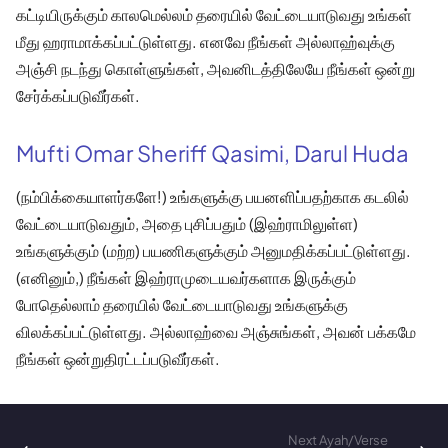
கட்டியிருக்கும் காலமெல்லம் தரையில் வேட்டையாடுவது உங்கள்
மீது ஹராமாக்கப்பட்டுள்ளது. எனவே நீங்கள் அல்லாஹ்வுக்கு
அஞ்சி நடந்து கொள்ளுங்கள், அவனிடத்திலேயே நீங்கள் ஒன்று
சேர்க்கப்படுவீர்கள்.
Mufti Omar Sheriff Qasimi, Darul Huda
(நம்பிக்கையாளர்களே!) உங்களுக்கு பயனளிப்பதற்காக கடலில்
வேட்டையாடுவதும், அதை புசிப்பதும் (இஹ்ராமிலுள்ள)
உங்களுக்கும் (மற்ற) பயணிகளுக்கும் அனுமதிக்கப்பட்டுள்ளது.
(எனினும்,) நீங்கள் இஹ்ராமுடையவர்களாக இருக்கும்
போதெல்லாம் தரையில் வேட்டையாடுவது உங்களுக்கு
விலக்கப்பட்டுள்ளது. அல்லாஹ்வை அஞ்சுங்கள், அவன் பக்கமே
நீங்கள் ஒன்றுதிரட்டப்படுவீர்கள்.
Next Ayah/Verse