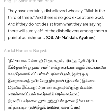
English Sahih International:
They have certainly disbelieved who say, "Allah is the
third of three." And there is no god except one God.
And if they do not desist from what they are saying,
there will surely afflict the disbelievers among them a
painful punishment. (
QS. Al-Ma'idah, Ayah ௭௩
)
Abdul Hameed Baqavi:
"நிச்சயமாக அல்லாஹ் (பிதா, சுதன், பரிசுத்த ஆவி ஆகிய
இம்)மூவரில் ஒருவன்தான்" என்று கூறியவர்களும் மெய்யாகவே
காஃபிர்களாகி விட்டார்கள். ஏனென்றால், (ஒரே) ஒரு
இறைவனைத் தவிர வேறு இறைவன் (இல்லவே) இல்லை.
(ஆகவே இவ்வாறு) அவர்கள் கூறுவதிலிருந்து விலகிக்
கொள்ளாவிட்டால் அவர்களில் (அல்லாஹ்வை)
நிராகரிப்பவர்களை துன்புறுத்தும் வேதனை நிச்சயமாக
வந்தடையும். (
ஸூரத்துல் மாயிதா, வசனம் ௭௩
)