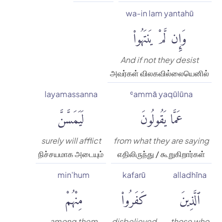
wa-in lam yantahū
وَإِن لَّمْ يَنتَهُوا۟
And if not they desist
அவர்கள் விலகவில்லையெனில்
layamassanna
ʿammā yaqūlūna
عَمَّا يَقُولُونَ
لَيَمَسَّنَّ
surely will afflict
from what they are saying
நிச்சயமாக அடையும்
எதிலிருந்து / கூறுகிறார்கள்
min'hum
kafarū
alladhīna
ٱلَّذِينَ
كَفَرُوا۟
مِنْهُمْ
among them
disbelieved
those who