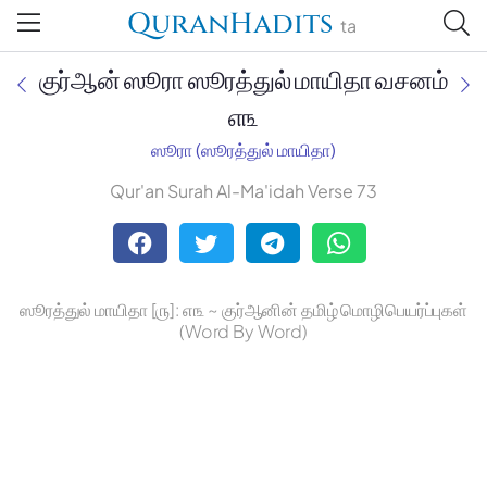
QuranHadits
ta
குர்ஆன் ஸூரா ஸூரத்துல் மாயிதா வசனம்
௭௩
ஸூரா (ஸூரத்துல் மாயிதா)
Jan Trust Foundation
Qur'an Surah Al-Ma'idah Verse 73
Mufti Omar Sheriff Qasimi,
Darul Huda
ஸூரத்துல் மாயிதா [௫]: ௭௩ ~ குர்ஆனின் தமிழ் மொழிபெயர்ப்புகள்
(Word By Word)