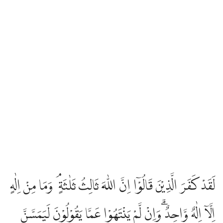
لَقَدْ كَفَرَ الَّذِيْنَ قَالُوْٓا اِنَّ اللّٰهَ ثَالِثُ ثَلٰثَةٍ ۘ وَمَا مِنْ اِلٰهٍ
اِلَّآ اِلٰهٌ وَّاحِدٌ ۗوَاِنْ لَّمْ يَنْتَهُوْا عَمَّا يَقُوْلُوْنَ لَيَمَسَّنَّ