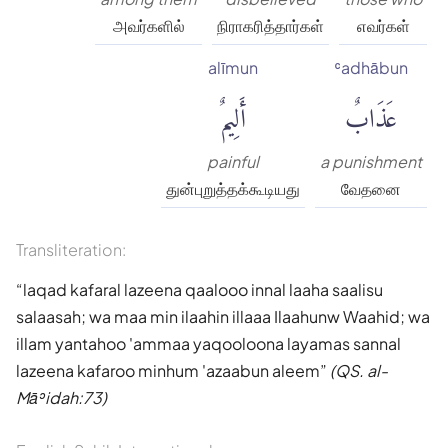
அவர்களில்
நிராகரித்தார்கள்
எவர்கள்
alīmun
ʿadhābun
عَذَابٌ
أَلِيمٌ
painful
a punishment
துன்புறுத்தக்கூடியது
வேதனை
Transliteration:
laqad kafaral lazeena qaalooo innal laaha saalisu
salaasah; wa maa min ilaahin illaaa Ilaahunw Waahid; wa
illam yantahoo 'ammaa yaqooloona layamas sannal
lazeena kafaroo minhum 'azaabun aleem
(QS. al-
Māʾidah:73)