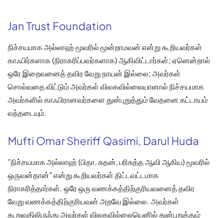
Jan Trust Foundation
நிச்சயமாக அல்லாஹ் மூவரில் மூன்றாமவன் என்று கூறியவர்கள்
காஃபிர்களாக (நிராகரிப்பவர்களாக) ஆகிவிட்டார்கள்; ஏனென்றால்
ஒரே இறைவனைத் தவிர வேறு நாயன் இல்லை; அவர்கள்
சொல்வதை விட்டும் அவர்கள் விலகவில்லையானால் நிச்சயமாக
அவர்களில் காஃபிரானவர்களை துன்புறுத்தும் வேதனை கட்டாயம்
வந்தடையும்.
Mufti Omar Sheriff Qasimi, Darul Huda
"நிச்சயமாக அல்லாஹ் (பிதா, சுதன், பரிசுத்த ஆவி ஆகிய) மூவரில்
ஒருவன்தான்" என்று கூறியவர்கள் திட்டவட்டமாக
நிராகரித்தார்கள். ஒரே ஒரு வணக்கத்திற்குரியவனைத் தவிர
வேறு வணக்கத்திற்குரியவன் அறவே இல்லை. அவர்கள்
கூறுவதிலிருந்து அவர்கள் விலகவில்லையெனில் துன்புறுத்தும்