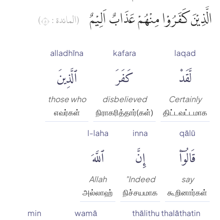
الَّذِيْنَ كَفَرُوْا مِنْهُمْ عَذَابٌ اَلِيْمٌ
(المائدة : ٥)
alladhīna
kafara
laqad
لَّقَدْ
كَفَرَ
ٱلَّذِينَ
those who
disbelieved
Certainly
எவர்கள்
நிராகரித்தார்(கள்)
திட்டவட்டமாக
l-laha
inna
qālū
قَالُوٓا۟
إِنَّ
ٱللَّهَ
Allah
"Indeed
say
அல்லாஹ்
நிச்சயமாக
கூறினார்கள்
min
wamā
thālithu thalāthatin