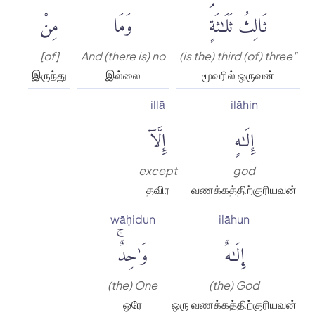
ثَالِثُ ثَلَٰثَةٍۘ
وَمَا
مِنْ
[of]
And (there is) no
(is the) third (of) three"
இருந்து
இல்லை
மூவரில் ஒருவன்
illā
ilāhin
إِلَٰهٍ
إِلَّآ
except
god
தவிர
வணக்கத்திற்குரியவன்
wāḥidun
ilāhun
إِلَٰهٌ
وَٰحِدٌۚ
(the) One
(the) God
ஒரே
ஒரு வணக்கத்திற்குரியவன்