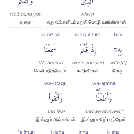
He bound you
which
அதை
எது/உங்களிடம் உறுதி மொழி வாங்கினான்
samiʿ'nā
idh qul'tum
bihi
بِهِۦٓ
إِذْ قُلْتُمْ
سَمِعْنَا
"We heared
when you said
with [it]
செவிமடுத்தோம்
கூறினீர்கள்
போது
wa-ittaqū
wa-aṭaʿnā
وَأَطَعْنَاۖ
وَٱتَّقُوا۟
and fear
and we obeyed;"
இன்னும் அஞ்சுங்கள்
இன்னும் கீழ்ப்படிந்தோம்
ʿalīmun
l-laha
inna
l-laha