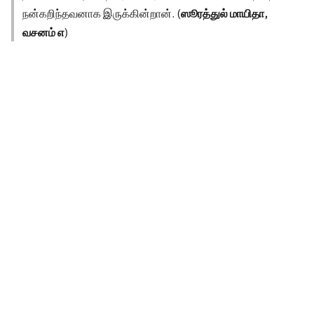
நன்கறிந்தவனாக இருக்கின்றான். (
ஸூரத்துல் மாயிதா,
வசனம் ௭
)