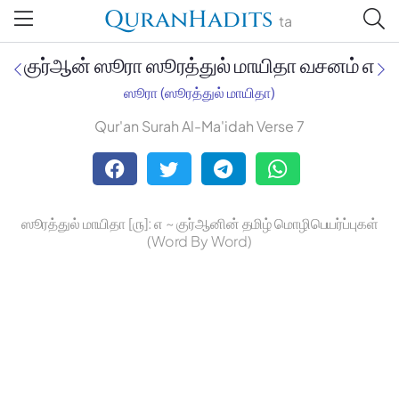
QuranHadits
ta
குர்ஆன் ஸூரா ஸூரத்துல் மாயிதா வசனம் ௭
ஸூரா (ஸூரத்துல் மாயிதா)
Qur'an Surah Al-Ma'idah Verse 7
Jan Trust Foundation
Mufti Omar Sheriff Qasimi,
Darul Huda
ஸூரத்துல் மாயிதா [௫]: ௭ ~ குர்ஆனின் தமிழ் மொழிபெயர்ப்புகள்
(Word By Word)