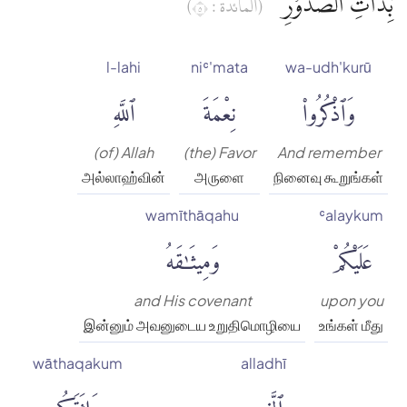
ۢبِذَاتِ الصُّدُوْرِ
(المائدة : ٥)
l-lahi
niʿ'mata
wa-udh'kurū
وَٱذْكُرُوا۟
نِعْمَةَ
ٱللَّهِ
(of) Allah
(the) Favor
And remember
அல்லாஹ்வின்
அருளை
நினைவு கூறுங்கள்
wamīthāqahu
ʿalaykum
عَلَيْكُمْ
وَمِيثَٰقَهُ
and His covenant
upon you
இன்னும் அவனுடைய உறுதிமொழியை
உங்கள் மீது
wāthaqakum
alladhī
ٱلَّذِى
وَاثَقَكُم