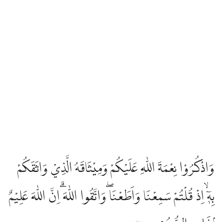
وَاذْكُرُوْا نِعْمَةَ اللّٰهِ عَلَيْكُمْ وَمِيْثَاقَهُ الَّذِيْ وَاثَقَكُمْ
بِهٖٓ ۙاِذْ قُلْتُمْ سَمِعْنَا وَاَطَعْنَا ۖوَاتَّقُوا اللّٰهَ ۗاِنَّ اللّٰهَ عَلِيْمٌ