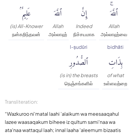
ٱللَّهَۚ
إِنَّ
ٱللَّهَ
عَلِيمٌۢ
(is) All-Knower
Allah
Indeed
Allah
நன்கறிந்தவன்
அல்லாஹ்
நிச்சயமாக
அல்லாஹ்வை
l-ṣudūri
bidhāti
بِذَاتِ
ٱلصُّدُورِ
(is in) the breasts
of what
நெஞ்சங்களில்
உள்ளவற்றை
Transliteration:
Wazkuroo ni'matal laahi 'alaikum wa meesaaqahul
lazee waasaqakum biheee iz qultum sami'naa wa
ata'naa wattaqul laah; innal laaha 'aleemum bizaatis