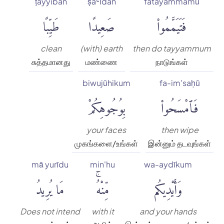
ṭayyiban
ṣaʿīdan
fatayammamū
فَتَيَمَّمُوا۟
صَعِيدًا
طَيِّبًا
clean
(with) earth
then do tayyammum
சுத்தமானது
மண்ணை
நாடுங்கள்
biwujūhikum
fa-im'saḥū
فَٱمْسَحُوا۟
بِوُجُوهِكُمْ
your faces
then wipe
முகங்களை/உங்கள்
இன்னும் தடவுங்கள்
mā yurīdu
min'hu
wa-aydīkum
وَأَيْدِيكُم
مِّنْهُۚ
مَا يُرِيدُ
Does not intend
with it
and your hands