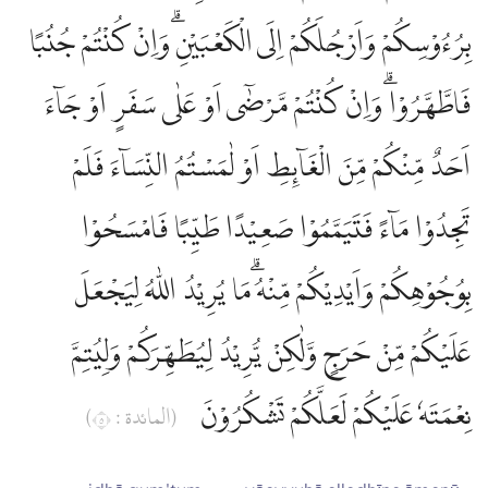
بِرُءُوْسِكُمْ وَاَرْجُلَكُمْ اِلَى الْكَعْبَيْنِۗ وَاِنْ كُنْتُمْ جُنُبًا
فَاطَّهَّرُوْاۗ وَاِنْ كُنْتُمْ مَّرْضٰٓى اَوْ عَلٰى سَفَرٍ اَوْ جَاۤءَ
اَحَدٌ مِّنْكُمْ مِّنَ الْغَاۤىِٕطِ اَوْ لٰمَسْتُمُ النِّسَاۤءَ فَلَمْ
تَجِدُوْا مَاۤءً فَتَيَمَّمُوْا صَعِيْدًا طَيِّبًا فَامْسَحُوْا
بِوُجُوْهِكُمْ وَاَيْدِيْكُمْ مِّنْهُ ۗمَا يُرِيْدُ اللّٰهُ لِيَجْعَلَ
عَلَيْكُمْ مِّنْ حَرَجٍ وَّلٰكِنْ يُّرِيْدُ لِيُطَهِّرَكُمْ وَلِيُتِمَّ
نِعْمَتَهٗ عَلَيْكُمْ لَعَلَّكُمْ تَشْكُرُوْنَ
(المائدة : ٥)