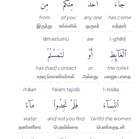
جَآءَ
أَحَدٌ
مِّنكُم
مِّنَ
from
of you
any one
has come
இருந்து
உங்களில்
ஒருவர்
வந்தார்
lāmastumu
aw
l-ghāiṭi
ٱلْغَآئِطِ
أَوْ
لَٰمَسْتُمُ
has (had) contact
or
the toilet
உறவு கொண்டீர்கள்
அல்லது
மலஜல பாதை
māan
falam tajidū
l-nisāa
ٱلنِّسَآءَ
فَلَمْ تَجِدُوا۟
مَآءً
water
and not you find
(with) the women
தண்ணீரை
பெறவில்லை
பெண்களுடன்