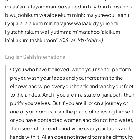
maaa'an fatayammamoo sa'eedan taiyiban famsahoo
biwujoohikum wa aideekum minh; ma yureedul laahu
liyaj'ala 'alaikum min harajinw wa laakidy yureedu
liyutahhirakum wa liyutimma m'matahoo 'alaikum
la'allakum tashkuroon
(QS. al-Māʾidah:6)
English Sahih International:
O you who have believed, when you rise to [perform]
prayer, wash your faces and your forearms to the
elbows and wipe over your heads and wash your feet
to the ankles. And if you are in a state of janabah, then
purify yourselves. But if you are ill or on a journey or
one of you comes from the place of relieving himself
or you have contacted women and do not find water,
then seek clean earth and wipe over your faces and
hands with it. Allah does not intend to make difficulty