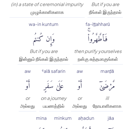
(in) a state of ceremonial impurity
But if you are
முழுக்காளிகளாக
நீங்கள் இருந்தால்
wa-in kuntum
fa-iṭṭahharū
فَٱطَّهَّرُوا۟ۚ
وَإِن كُنتُم
But if you are
then purify yourselves
இன்னும் நீங்கள் இருந்தால்
நன்கு சுத்தமாகுங்கள்
aw
ʿalā safarin
aw
marḍā
مَّرْضَىٰٓ
أَوْ
عَلَىٰ سَفَرٍ
أَوْ
or
on a journey
or
ill
அல்லது
பயணத்தில்
அல்லது
நோயாளிகளாக
mina
minkum
aḥadun
jāa