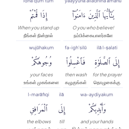
idhā qum'tum
yāayyuhā alladhīna āmanū
يَٰٓأَيُّهَا ٱلَّذِينَ ءَامَنُوٓا۟
إِذَا قُمْتُمْ
When you stand up
O you who believe!
நீங்கள் நின்றால்
நம்பிக்கையாளர்களே
wujūhakum
fa-igh'silū
ilā l-ṣalati
إِلَى ٱلصَّلَوٰةِ
فَٱغْسِلُوا۟
وُجُوهَكُمْ
your faces
then wash
for the prayer
உங்கள் முகங்களை
கழுகுங்கள்
தொழுகைக்கு
l-marāfiqi
ilā
wa-aydiyakum
وَأَيْدِيَكُمْ
إِلَى
ٱلْمَرَافِقِ
the elbows
till
and your hands