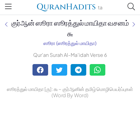
QuranHadits
ta
குர்ஆன் ஸூரா ஸூரத்துல் மாயிதா வசனம்
௬
ஸூரா (ஸூரத்துல் மாயிதா)
Jan Trust Foundation
Qur'an Surah Al-Ma'idah Verse 6
Mufti Omar Sheriff Qasimi,
Darul Huda
ஸூரத்துல் மாயிதா [௫]: ௬ ~ குர்ஆனின் தமிழ் மொழிபெயர்ப்புகள்
(Word By Word)