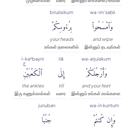
முழங்கைகள்
வரை
இன்னும் கைகளை/உங்கள்
biruūsikum
wa-im'saḥū
وَٱمْسَحُوا۟
بِرُءُوسِكُمْ
your heads
and wipe
உங்கள் தலைகளில்
இன்னும் தடவுங்கள்
l-kaʿbayni
ilā
wa-arjulakum
وَأَرْجُلَكُمْ
إِلَى
ٱلْكَعْبَيْنِۚ
the ankles
till
and your feet
இரு கணுக்கால்கள்
வரை
இன்னும் உங்கள் கால்களை
junuban
wa-in kuntum
وَإِن كُنتُمْ
جُنُبًا