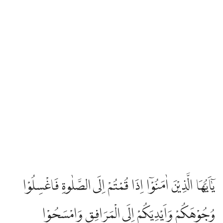
يٰٓاَيُّهَا الَّذِيْنَ اٰمَنُوْٓا اِذَا قُمْتُمْ اِلَى الصَّلٰوةِ فَاغْسِلُوْا
وُجُوْهَكُمْ وَاَيْدِيَكُمْ اِلَى الْمَرَافِقِ وَامْسَحُوْا