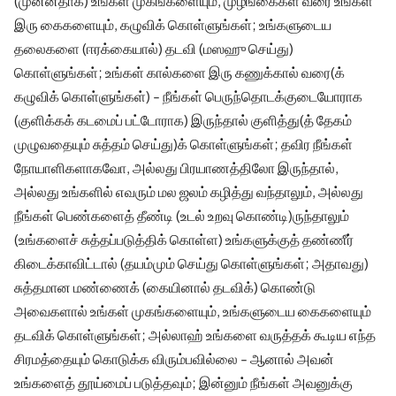
(முன்னதாக) உங்கள் முகங்களையும், முழங்கைகள் வரை உங்கள்
இரு கைகளையும், கழுவிக் கொள்ளுங்கள்; உங்களுடைய
தலைகளை (ஈரக்கையால்) தடவி (மஸஹு செய்து)
கொள்ளுங்கள்; உங்கள் கால்களை இரு கணுக்கால் வரை(க்
கழுவிக் கொள்ளுங்கள்) - நீங்கள் பெருந்தொடக்குடையோராக
(குளிக்கக் கடமைப் பட்டோராக) இருந்தால் குளித்து(த் தேகம்
முழுவதையும் சுத்தம் செய்து)க் கொள்ளுங்கள்; தவிர நீங்கள்
நோயாளிகளாகவோ, அல்லது பிரயாணத்திலோ இருந்தால்,
அல்லது உங்களில் எவரும் மல ஜலம் கழித்து வந்தாலும், அல்லது
நீங்கள் பெண்களைத் தீண்டி (உடல் உறவு கொண்டி)ருந்தாலும்
(உங்களைச் சுத்தப்படுத்திக் கொள்ள) உங்களுக்குத் தண்ணீர்
கிடைக்காவிட்டால் (தயம்மும் செய்து கொள்ளுங்கள்; அதாவது)
சுத்தமான மண்ணைக் (கையினால் தடவிக்) கொண்டு
அவைகளால் உங்கள் முகங்களையும், உங்களுடைய கைகளையும்
தடவிக் கொள்ளுங்கள்; அல்லாஹ் உங்களை வருத்தக் கூடிய எந்த
சிரமத்தையும் கொடுக்க விரும்பவில்லை - ஆனால் அவன்
உங்களைத் தூய்மைப் படுத்தவும்; இன்னும் நீங்கள் அவனுக்கு