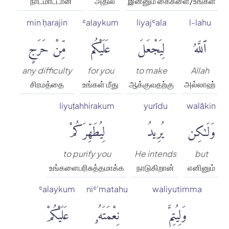
நாடமாட்டான்
அதில்
இன்னும் கைகளை/உங்கள்
min ḥarajin
ʿalaykum
liyajʿala
l-lahu
ٱللَّهُ
لِيَجْعَلَ
عَلَيْكُم
مِّنْ حَرَجٍ
any difficulty
for you
to make
Allah
சிரமத்தை
உங்கள் மீது
ஆக்குவதற்கு
அல்லாஹ்
liyuṭahhirakum
yurīdu
walākin
وَلَٰكِن
يُرِيدُ
لِيُطَهِّرَكُمْ
to purify you
He intends
but
உங்களைபரிசுத்தமாக்க
நாடுகிறான்
எனினும்
ʿalaykum
niʿ'matahu
waliyutimma
وَلِيُتِمَّ
نِعْمَتَهُۥ
عَلَيْكُمْ