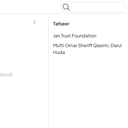
Type to start searching
Tafseer
Jan Trust Foundation
Mufti Omar Sheriff Qasimi, Darul
Huda
y Word)