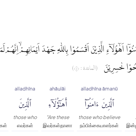
مَنُوْٓا اَهٰٓؤُلَاۤءِ الَّذِيْنَ اَقْسَمُوْا بِاللّٰهِ جَهْدَ اَيْمَانِهِمْۙ اِنَّهُم
َحُوْا خٰسِرِيْنَ
(المائدة : ٥)
alladhīna
ahāulāi
alladhīna āmanū
ٱلَّذِينَ ءَامَنُوٓا۟
أَهَٰٓؤُلَآءِ
ٱلَّذِينَ
those who
"Are these
those who believe
்கள்
எவர்கள்
இவர்கள்தானா
நம்பிக்கையாளர்கள்
இன்ன