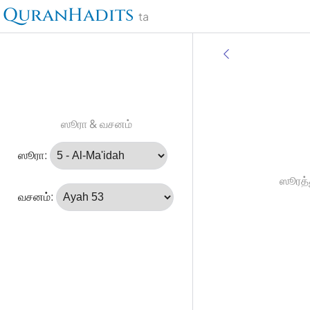
QuranHadits
ta
ஸூரா & வசனம்
ஸூரா:
ஸூரத்த
வசனம்: