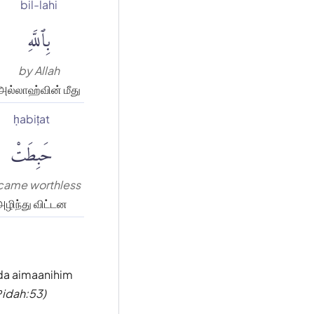
bil-lahi
بِٱللَّهِ
by Allah
அல்லாஹ்வின் மீது
ḥabiṭat
حَبِطَتْ
came worthless
அழிந்து விட்டன
hda aimaanihim
ʾidah:53)