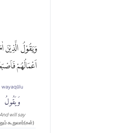
وَيَقُوْلُ الَّذِيْنَ اٰ
اَعْمَالُهُمْ فَاَصْب
wayaqūlu
وَيَقُولُ
And will say
ும் கூறுவார்(கள்)