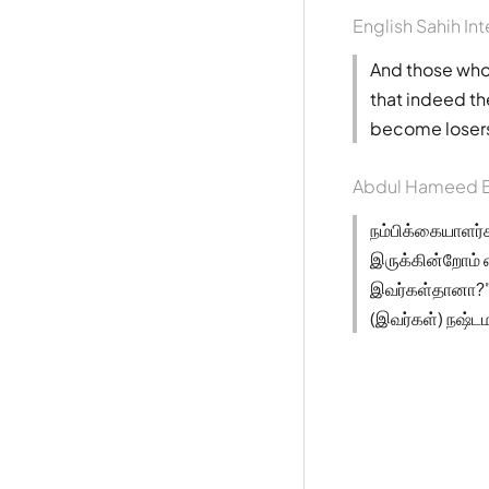
English Sahih Int
And those who 
that indeed t
become losers
Abdul Hameed B
நம்பிக்கையாளர்க
இருக்கின்றோம் 
இவர்கள்தானா?"
(இவர்கள்) நஷ்ட