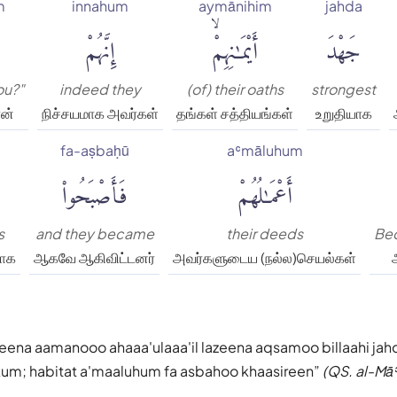
m
innahum
aymānihim
jahda
جَهْدَ
أَيْمَٰنِهِمْۙ
إِنَّهُمْ
ou?"
indeed they
(of) their oaths
strongest
ன்
நிச்சயமாக அவர்கள்
தங்கள் சத்தியங்கள்
உறுதியாக
fa-aṣbaḥū
aʿmāluhum
أَعْمَٰلُهُمْ
فَأَصْبَحُوا۟
s
and they became
their deeds
Be
ாக
ஆகவே ஆகிவிட்டனர்
அவர்களுடைய (நல்ல)செயல்கள்
zeena aamanooo ahaaa'ulaaa'il lazeena aqsamoo billaahi ja
um; habitat a'maaluhum fa asbahoo khaasireen
(QS. al-Mā