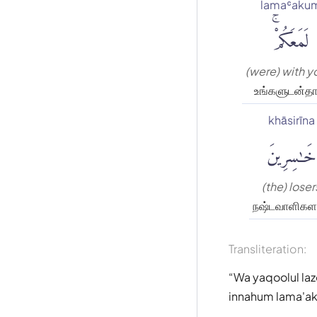
lamaʿaku
لَمَعَكُمْۚ
(were) with y
உங்களுடன்தா
khāsirīna
خَٰسِرِينَ
(the) loser
நஷ்டவாளிகள
Transliteration:
Wa yaqoolul la
innahum lama'ak