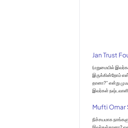
Jan Trust F
(மறுமையில் இவர்கள
இருக்கின்றோம் என
தானா?” என்று முஃ
இவர்கள் நஷ்டவாள
Mufti Omar 
நிச்சயமாக நாங்களு
இவர்கள்தானா? என்