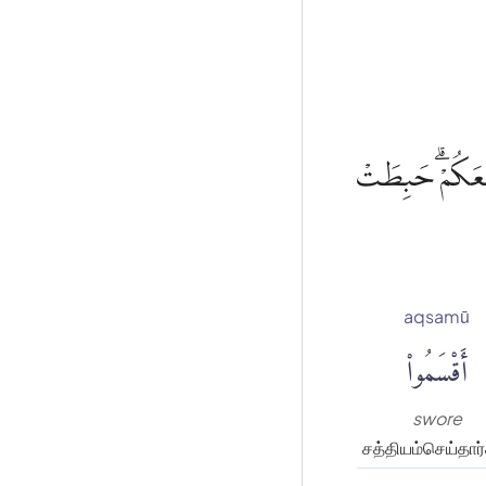
ْ لَمَعَكُمْۗ حَبِطَتْ
aqsamū
أَقْسَمُوا۟
swore
சத்தியம்செய்தார