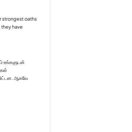
r strongest oaths
 they have
ம் உங்களுடன்
்கள்
விட்டன. ஆகவே