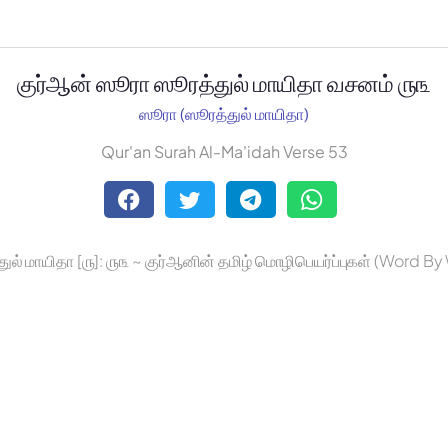
குர்ஆன் ஸூரா ஸூரத்துல் மாயிதா வசனம் ௫௩
ஸூரா (ஸூரத்துல் மாயிதா)
Qur'an Surah Al-Ma'idah Verse 53
ுல் மாயிதா [௫]: ௫௩ ~ குர்ஆனின் தமிழ் மொழிபெயர்ப்புகள் (Word B