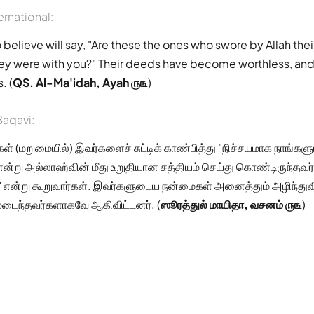
ernational:
believe will say, "Are these the ones who swore by Allah thei
hey were with you?" Their deeds have become worthless, and
. (
QS. Al-Ma'idah, Ayah ௫௩
)
aqavi:
ள் (மறுமையில்) இவர்களைச் சுட்டிக் காண்பித்து "நிச்சயமாக நாங்களு
என்று அல்லாஹ்வின் மீது உறுதியான சத்தியம் செய்து கொண்டிருந்தவர
 என்று கூறுவார்கள். இவர்களுடைய நன்மைகள் அனைத்தும் அழிந்து
மடைந்தவர்களாகவே ஆகிவிட்டனர். (
ஸூரத்துல் மாயிதா, வசனம் ௫௩
)