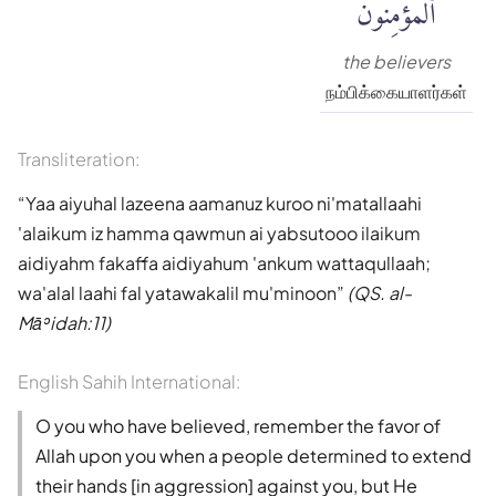
ٱلْمُؤْمِنُونَ
the believers
நம்பிக்கையாளர்கள்
Transliteration:
Yaa aiyuhal lazeena aamanuz kuroo ni'matallaahi
'alaikum iz hamma qawmun ai yabsutooo ilaikum
aidiyahm fakaffa aidiyahum 'ankum wattaqullaah;
wa'alal laahi fal yatawakalil mu'minoon
(QS. al-
Māʾidah:11)
English Sahih International:
O you who have believed, remember the favor of
Allah upon you when a people determined to extend
their hands [in aggression] against you, but He