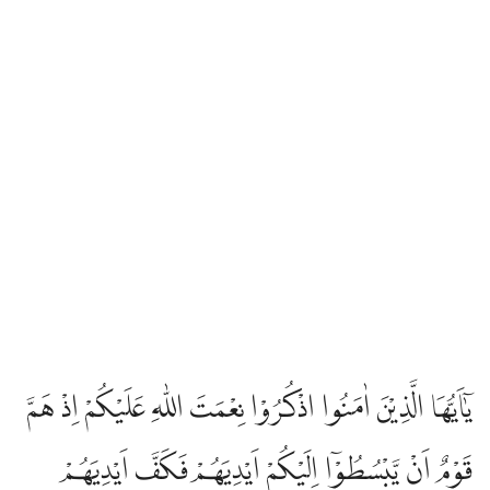
يٰٓاَيُّهَا الَّذِيْنَ اٰمَنُوا اذْكُرُوْا نِعْمَتَ اللّٰهِ عَلَيْكُمْ اِذْ هَمَّ
قَوْمٌ اَنْ يَّبْسُطُوْٓا اِلَيْكُمْ اَيْدِيَهُمْ فَكَفَّ اَيْدِيَهُمْ