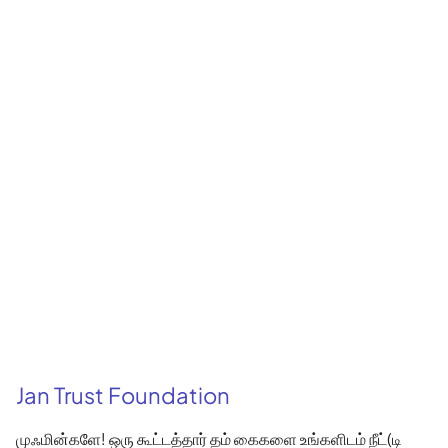
Jan Trust Foundation
முஃமின்களே! ஒரு கூட்டத்தார் தம் கைகளை உங்களிடம் நீட்(டி