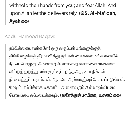
withheld their hands from you; and fear Allah. And
upon Allah let the believers rely. (
QS. Al-Ma'idah,
Ayah ௧௧
)
Abdul Hameed Baqavi:
நம்பிக்கையாளர்களே! ஒரு வகுப்பார் உங்களுக்குத்
தீங்கிழைக்கத் தீர்மானித்து தங்கள் கைகளை உங்களளவில்
நீட்டியபொழுது, அல்லாஹ் அவர்களது கைகளை உங்களை
விட்டுத் தடுத்து உங்களுக்குப் புரிந்த அருளை நீங்கள்
நினைத்துப் பாருங்கள். ஆகவே, அல்லாஹ்வுக்கே பயப்படுங்கள்.
மேலும், நம்பிக்கை கொண்ட அனைவரும் அல்லாஹ்விடமே
பொறுப்பை ஒப்படைக்கவும். (
ஸூரத்துல் மாயிதா, வசனம் ௧௧
)