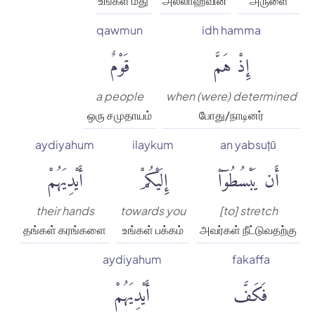
உங்கள் மீது
அல்லாஹ்வின்
அருளை
qawmun
idh hamma
إِذْ هَمَّ
قَوْمٌ
a people
when (were) determined
ஒரு சமுதாயம்
போது/நாடினர்
aydiyahum
ilaykum
an yabsuṭū
أَن يَبْسُطُوٓا۟
إِلَيْكُمْ
أَيْدِيَهُمْ
their hands
towards you
[to] stretch
தங்கள் கரங்களை
உங்கள் பக்கம்
அவர்கள் நீட்டுவதற்கு
aydiyahum
fakaffa
فَكَفَّ
أَيْدِيَهُمْ