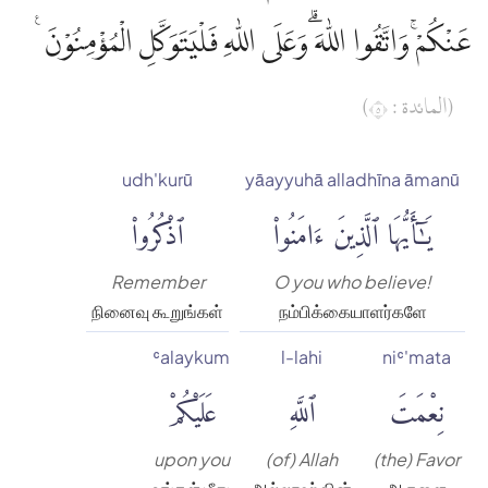
عَنْكُمْۚ وَاتَّقُوا اللّٰهَ ۗوَعَلَى اللّٰهِ فَلْيَتَوَكَّلِ الْمُؤْمِنُوْنَ ࣖ
(المائدة : ٥)
udh'kurū
yāayyuhā alladhīna āmanū
يَٰٓأَيُّهَا ٱلَّذِينَ ءَامَنُوا۟
ٱذْكُرُوا۟
Remember
O you who believe!
நினைவு கூறுங்கள்
நம்பிக்கையாளர்களே
ʿalaykum
l-lahi
niʿ'mata
نِعْمَتَ
ٱللَّهِ
عَلَيْكُمْ
upon you
(of) Allah
(the) Favor