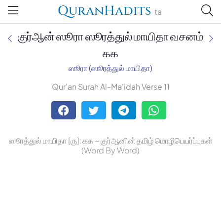
QuranHadits
ta
குர்ஆன் ஸூரா ஸூரத்துல் மாயிதா வசனம்
௧௧
ஸூரா (ஸூரத்துல் மாயிதா)
Jan Trust Foundation
Qur'an Surah Al-Ma'idah Verse 11
Mufti Omar Sheriff Qasimi,
Darul Huda
ஸூரத்துல் மாயிதா [௫]: ௧௧ ~ குர்ஆனின் தமிழ் மொழிபெயர்ப்புகள்
(Word By Word)