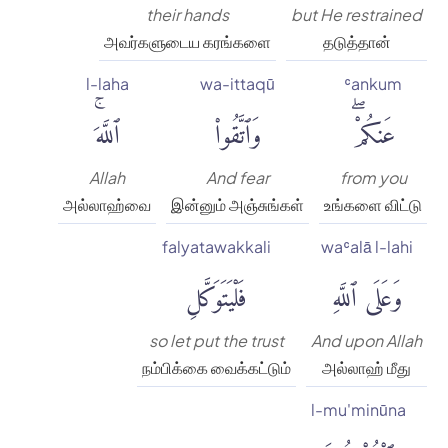
their hands
but He restrained
அவர்களுடைய கரங்களை
தடுத்தான்
l-laha
wa-ittaqū
ʿankum
عَنكُمْۖ
وَٱتَّقُوا۟
ٱللَّهَۚ
Allah
And fear
from you
அல்லாஹ்வை
இன்னும் அஞ்சுங்கள்
உங்களை விட்டு
falyatawakkali
waʿalā l-lahi
وَعَلَى ٱللَّهِ
فَلْيَتَوَكَّلِ
so let put the trust
And upon Allah
நம்பிக்கை வைக்கட்டும்
அல்லாஹ் மீது
l-mu'minūna