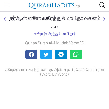
QuranHadits
ta
குர்ஆன் ஸூரா ஸூரத்துல் மாயிதா வசனம்
௧௦
ஸூரா (ஸூரத்துல் மாயிதா)
Jan Trust Foundation
Qur'an Surah Al-Ma'idah Verse 10
Mufti Omar Sheriff Qasimi,
Darul Huda
ஸூரத்துல் மாயிதா [௫]: ௧௦ ~ குர்ஆனின் தமிழ் மொழிபெயர்ப்புகள்
(Word By Word)