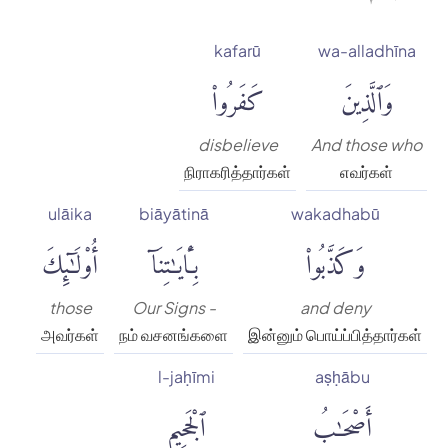
kafarū
wa-alladhīna
وَٱلَّذِينَ
كَفَرُوا۟
disbelieve
And those who
நிராகரித்தார்கள்
எவர்கள்
ulāika
biāyātinā
wakadhabū
وَكَذَّبُوا۟
بِـَٔايَٰتِنَآ
أُو۟لَٰٓئِكَ
those
Our Signs -
and deny
அவர்கள்
நம் வசனங்களை
இன்னும் பொய்ப்பித்தார்கள்
l-jaḥīmi
aṣḥābu
أَصْحَٰبُ
ٱلْجَحِيمِ