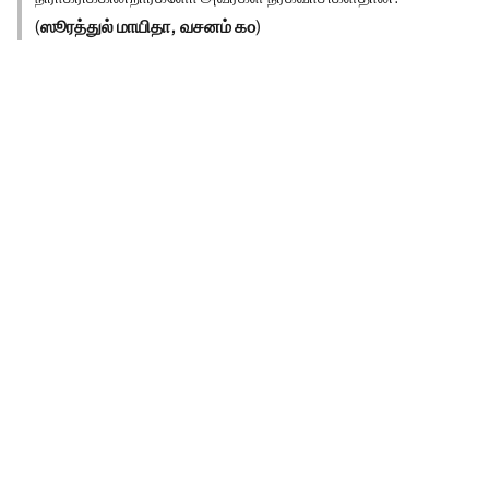
(
ஸூரத்துல் மாயிதா, வசனம் ௧௦
)