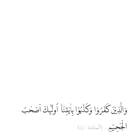
وَالَّذِيْنَ كَفَرُوْا وَكَذَّبُوْا بِاٰيٰتِنَآ اُولٰۤىِٕكَ اَصْحٰبُ
الْجَحِيْمِ
(المائدة : ٥)