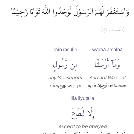
وَاسْتَغْفَرَ لَهُمُ الرَّسُوْلُ لَوَجَدُوا اللّٰهَ تَوَّابًا رَّحِيْمًا
(النساء : ٤)
min rasūlin
wamā arsalnā
وَمَآ أَرْسَلْنَا
مِن رَّسُولٍ
any Messenger
And not We sent
எந்த தூதரையும்
நாம் அனுப்பவில்லை
illā liyuṭāʿa
إِلَّا لِيُطَاعَ
except to be obeyed