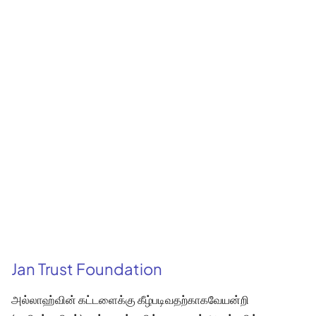
Jan Trust Foundation
அல்லாஹ்வின் கட்டளைக்கு கீழ்படிவதற்காகவேயன்றி