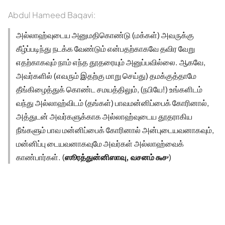
Abdul Hameed Baqavi:
அல்லாஹ்வுடைய அனுமதிகொண்டு (மக்கள்) அவருக்கு
கீழ்ப்படிந்து நடக்க வேண்டும் என்பதற்காகவே தவிர வேறு
எதற்காகவும் நாம் எந்த தூதரையும் அனுப்பவில்லை. ஆகவே,
அவர்களில் (எவரும் இதற்கு மாறு செய்து) தமக்குத்தாமே
தீங்கிழைத்துக் கொண்ட சமயத்திலும், (நபியே!) உங்களிடம்
வந்து அல்லாஹ்விடம் (தங்கள்) பாவமன்னிப்பைக் கோரினால்,
அத்துடன் அவர்களுக்காக அல்லாஹ்வுடைய தூதராகிய
நீங்களும் பாவ மன்னிப்பைக் கோரினால் அன்புடையவனாகவும்,
மன்னிப்பு டையவனாகவுமே அவர்கள் அல்லாஹ்வைக்
காண்பார்கள். (
ஸூரத்துன்னிஸாவு, வசனம் ௬௪
)