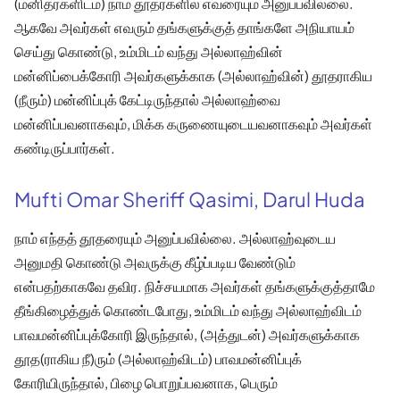
(மனிதர்களிடம்) நாம் தூதர்களில் எவரையும் அனுப்பவில்லை.
ஆகவே அவர்கள் எவரும் தங்களுக்குத் தாங்களே அநியாயம்
செய்து கொண்டு, உம்மிடம் வந்து அல்லாஹ்வின்
மன்னிப்பைக்கோரி அவர்களுக்காக (அல்லாஹ்வின்) தூதராகிய
(நீரும்) மன்னிப்புக் கேட்டிருந்தால் அல்லாஹ்வை
மன்னிப்பவனாகவும், மிக்க கருணையுடையவனாகவும் அவர்கள்
கண்டிருப்பார்கள்.
Mufti Omar Sheriff Qasimi, Darul Huda
நாம் எந்தத் தூதரையும் அனுப்பவில்லை. அல்லாஹ்வுடைய
அனுமதி கொண்டு அவருக்கு கீழ்ப்படிய வேண்டும்
என்பதற்காகவே தவிர. நிச்சயமாக அவர்கள் தங்களுக்குத்தாமே
தீங்கிழைத்துக் கொண்டபோது, உம்மிடம் வந்து அல்லாஹ்விடம்
பாவமன்னிப்புக்கோரி இருந்தால், (அத்துடன்) அவர்களுக்காக
தூத(ராகிய நீ)ரும் (அல்லாஹ்விடம்) பாவமன்னிப்புக்
கோரியிருந்தால், பிழை பொறுப்பவனாக, பெரும்