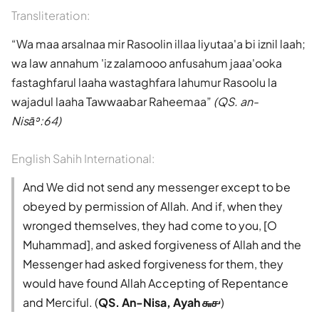
Transliteration:
Wa maa arsalnaa mir Rasoolin illaa liyutaa'a bi iznil laah;
wa law annahum 'iz zalamooo anfusahum jaaa'ooka
fastaghfarul laaha wastaghfara lahumur Rasoolu la
wajadul laaha Tawwaabar Raheemaa
(QS. an-
Nisāʾ:64)
English Sahih International:
And We did not send any messenger except to be
obeyed by permission of Allah. And if, when they
wronged themselves, they had come to you, [O
Muhammad], and asked forgiveness of Allah and the
Messenger had asked forgiveness for them, they
would have found Allah Accepting of Repentance
and Merciful. (
QS. An-Nisa, Ayah ௬௪
)