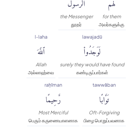
لَهُمُ
ٱلرَّسُولُ
the Messenger
for them
தூதர்
அவர்களுக்கு
l-laha
lawajadū
لَوَجَدُوا۟
ٱللَّهَ
Allah
surely they would have found
அல்லாஹ்வை
கண்டிருப்பார்கள்
raḥīman
tawwāban
تَوَّابًا
رَّحِيمًا
Most Merciful
Oft-Forgiving
பெரும் கருணையாளனாக
பிழை பொறுப்பவனாக