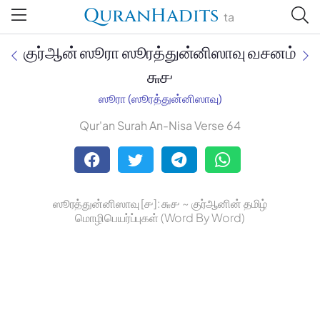
QuranHadits
ta
குர்ஆன் ஸூரா ஸூரத்துன்னிஸாவு வசனம்
௬௪
ஸூரா (ஸூரத்துன்னிஸாவு)
Jan Trust Foundation
Qur'an Surah An-Nisa Verse 64
Mufti Omar Sheriff Qasimi,
Darul Huda
ஸூரத்துன்னிஸாவு [௪]: ௬௪ ~ குர்ஆனின் தமிழ்
மொழிபெயர்ப்புகள் (Word By Word)