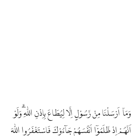
وَمَآ اَرْسَلْنَا مِنْ رَّسُوْلٍ اِلَّا لِيُطَاعَ بِاِذْنِ اللّٰهِ ۗوَلَوْ
اَنَّهُمْ اِذْ ظَّلَمُوْٓا اَنْفُسَهُمْ جَاۤءُوْكَ فَاسْتَغْفَرُوا اللّٰهَ