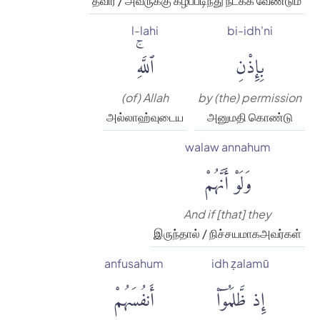
தவிர / அவருக்கு கீழ்ப்படிந்து நடக்க வேண்டும்
l-lahi
bi-idh'ni
بِإِذْنِ
ٱللَّهِۚ
(of) Allah
by (the) permission
அல்லாஹ்வுடைய
அனுமதி கொண்டு
walaw annahum
وَلَوْ أَنَّهُمْ
And if [that] they
இருந்தால் / நிச்சயமாகஅவர்கள்
anfusahum
idh ẓalamū
إِذ ظَّلَمُوٓا۟
أَنفُسَهُمْ