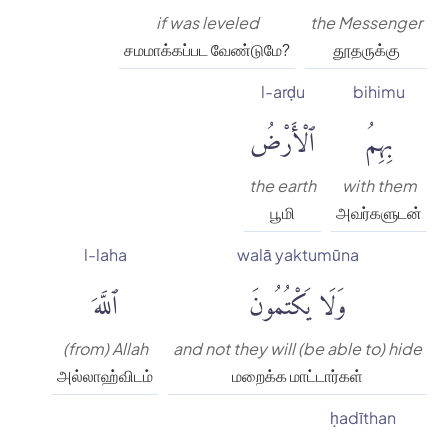
if was leveled
the Messenger
சமமாக்கப்பட வேண்டுமே?
தூதருக்கு
l-arḍu
bihimu
بِهِمُ
ٱلْأَرْضُ
the earth
with them
பூமி
அவர்களுடன்
l-laha
walā yaktumūna
وَلَا يَكْتُمُونَ
ٱللَّهَ
(from) Allah
and not they will (be able to) hide
அல்லாஹ்விடம்
மறைக்க மாட்டார்கள்
ḥadīthan