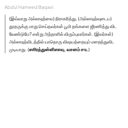
Abdul Hameed Baqavi:
(இவ்வாறு அல்லாஹ்வை) நிராகரித்து, (அல்லாஹ்வுடைய)
தூதருக்கு மாறு செய்தவர்கள் பூமி தங்களை ஜீரணித்து விட
வேண்டுமே? என்று அந்நாளில் விரும்புவார்கள். (இவர்கள்)
அல்லாஹ்விடத்தில் யாதொரு விஷயத்தையும் மறைத்துவிட
முடியாது. (
ஸூரத்துன்னிஸாவு, வசனம் ௪௨
)