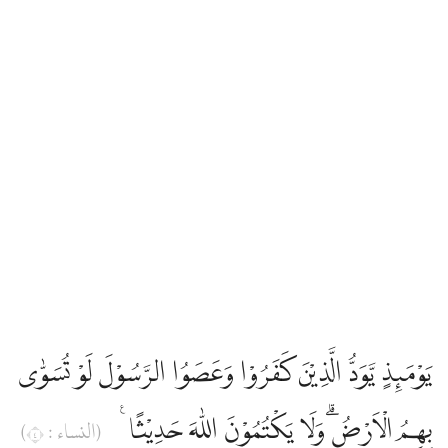
يَوْمَىِٕذٍ يَّوَدُّ الَّذِيْنَ كَفَرُوْا وَعَصَوُا الرَّسُوْلَ لَوْ تُسَوّٰى
بِهِمُ الْاَرْضُۗ وَلَا يَكْتُمُوْنَ اللّٰهَ حَدِيْثًا ࣖ
(النساء : ٤)