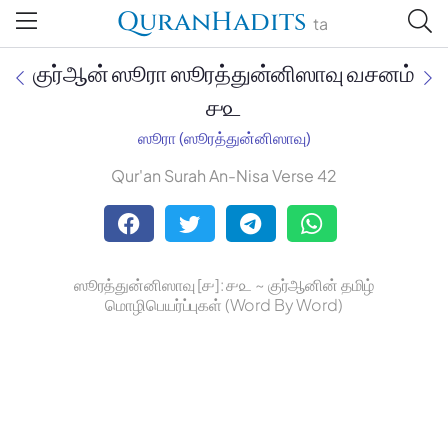
QuranHadits
ta
குர்ஆன் ஸூரா ஸூரத்துன்னிஸாவு வசனம்
௪௨
ஸூரா (ஸூரத்துன்னிஸாவு)
Jan Trust Foundation
Qur'an Surah An-Nisa Verse 42
Mufti Omar Sheriff Qasimi,
Darul Huda
ஸூரத்துன்னிஸாவு [௪]: ௪௨ ~ குர்ஆனின் தமிழ்
மொழிபெயர்ப்புகள் (Word By Word)