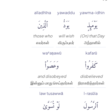
alladhīna
yawaddu
yawma-idhin
يَوْمَئِذٍ
يَوَدُّ
ٱلَّذِينَ
those who
will wish
(On) that Day
எவர்கள்
விரும்புவர்
அந்நாளில்
waʿaṣawū
kafarū
كَفَرُوا۟
وَعَصَوُا۟
and disobeyed
disbelieved
இன்னும் மாறு செய்தார்கள்
நிராகரித்தார்கள்
law tusawwā
l-rasūla
ٱلرَّسُولَ
لَوْ تُسَوَّىٰ