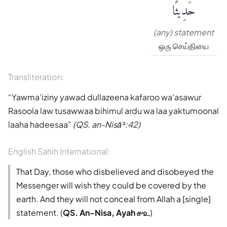
حَدِيثًا
(any) statement
ஒரு செய்தியை
Transliteration:
Yawma'iziny yawad dullazeena kafaroo wa'asawur
Rasoola law tusawwaa bihimul ardu wa laa yaktumoonal
laaha hadeesaa
(QS. an-Nisāʾ:42)
English Sahih International:
That Day, those who disbelieved and disobeyed the
Messenger will wish they could be covered by the
earth. And they will not conceal from Allah a [single]
statement. (
QS. An-Nisa, Ayah ௪௨
)