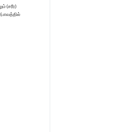
ம் (சரீர)
 (பாவத்தில்