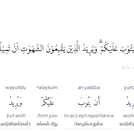
يَّتُوْبَ عَلَيْكُمْ ۗ وَيُرِيْدُ الَّذِيْنَ يَتَّبِعُوْنَ الشَّهَوٰتِ اَنْ تَمِيْل
( ٤
wayurīdu
ʿalaykum
an yatūba
yurī
رِيدُ
أَن يَتُوبَ
عَلَيْكُمْ
وَيُرِيدُ
but wish
from you
to accept repentance
wish
நாடுகிறார்(கள்)
உங்கள் மீது
பிழைபொறுக்க
நாடுகி