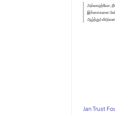
அல்லாஹ்வோ, நீங்க
இச்சைகளை பின்பற
ஆழ்ந்து) விடுவத
Jan Trust F