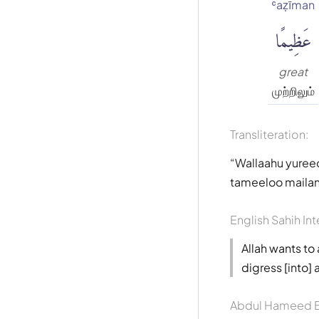
ʿaẓīman
عَظِيمًا
great
முற்றிலும்
Transliteration:
Wallaahu yureed
tameeloo maila
English Sahih Int
Allah wants to
digress [into] 
Abdul Hameed B