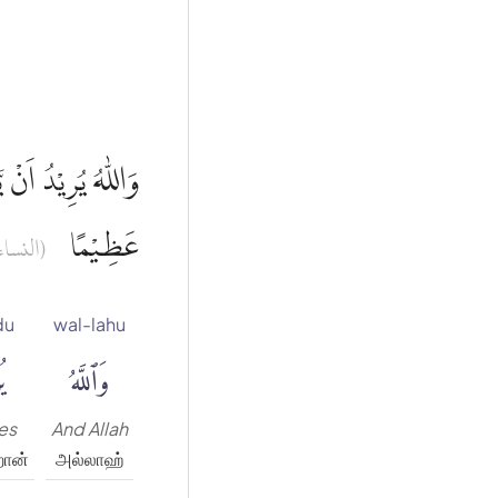
وَاللّٰهُ يُرِيْدُ اَنْ 
عَظِيْمًا
النساء :)
du
wal-lahu
وَٱللَّهُ
يُ
es
And Allah
றான்
அல்லாஹ்