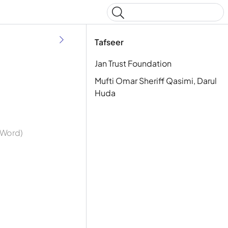
Type to start searching
Tafseer
Jan Trust Foundation
Mufti Omar Sheriff Qasimi, Darul
Huda
y Word)