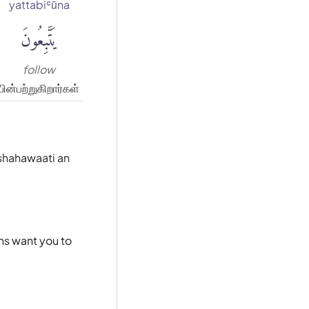
yattabiʿūna
يَتَّبِعُونَ
follow
பின்பற்றுகிறார்கள்
 shahawaati an
ns want you to