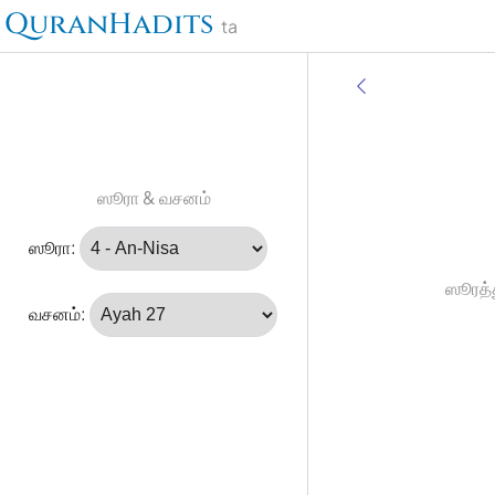
QuranHadits
ta
ஸூரா & வசனம்
ஸூரா:
ஸூரத்த
வசனம்: