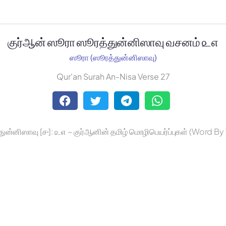
குர்ஆன் ஸூரா ஸூரத்துன்னிஸாவு வசனம் ௨௭
ஸூரா (ஸூரத்துன்னிஸாவு)
Qur'an Surah An-Nisa Verse 27
ுன்னிஸாவு [௪]: ௨௭ ~ குர்ஆனின் தமிழ் மொழிபெயர்ப்புகள் (Word B