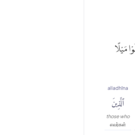
ُوْا مَيْلًا
alladhīna
ٱلَّذِينَ
those who
எவர்கள்