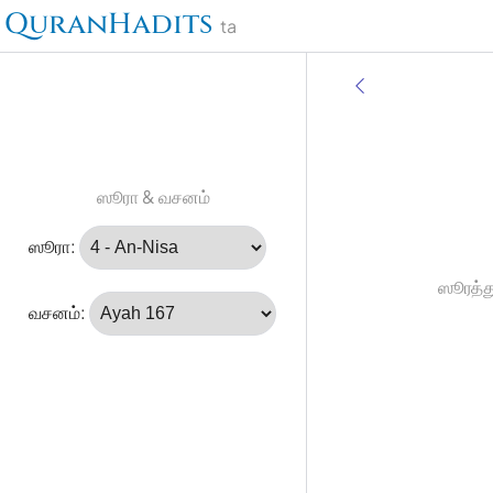
QuranHadits
ta
ஸூரா & வசனம்
ஸூரா:
ஸூரத்த
வசனம்: