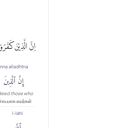
اِنَّ الَّذِيْنَ كَفَر
inna alladhīna
إِنَّ ٱلَّذِينَ
deed those who
ச்சயமாக எவர்கள்
l-lahi
ٱللَّهِ