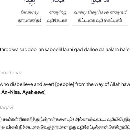
far away
straying
surely they have strayed
தூரமான(து)
வழிகேடாக
திட்டமாக வழி கெட்டனர்
afaroo wa saddoo 'an sabeelil laahi qad dalloo dalaalam ba'
ernational:
who disbelieve and avert [people] from the way of Allah hav
 An-Nisa, Ayah ௧௬௭
)
aqavi:
 எவர்கள் நிராகரித்து (மற்றவர்களையும்) அல்லாஹ்வுடைய வழியிலிருந்த
வர்கள் நிச்சயமாக வெகுதூரமான ஒரு வழிகேட்டில்தான் சென்றுவிட்