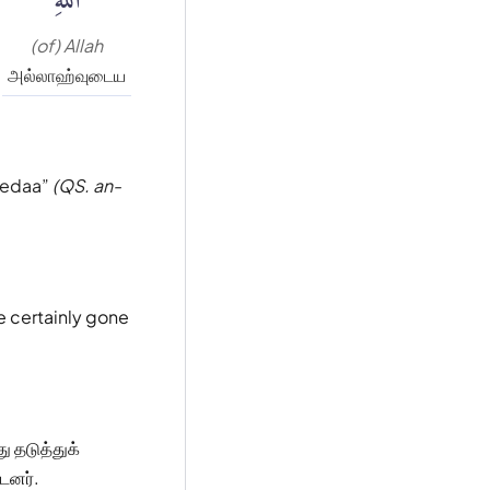
(of) Allah
அல்லாஹ்வுடைய
eedaa
(QS. an-
e certainly gone
ு தடுத்துக்
டனர்.