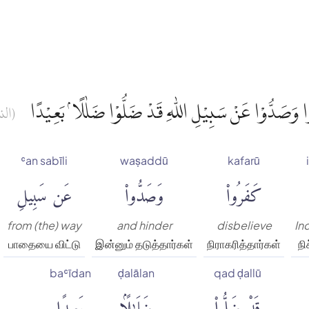
ُوْا وَصَدُّوْا عَنْ سَبِيْلِ اللّٰهِ قَدْ ضَلُّوْا ضَلٰلًا ۢ بَعِيْدًا
النس)
ʿan sabīli
waṣaddū
kafarū
كَفَرُوا۟
وَصَدُّوا۟
عَن سَبِيلِ
from (the) way
and hinder
disbelieve
In
பாதையை விட்டு
இன்னும் தடுத்தார்கள்
நிராகரித்தார்கள்
நி
baʿīdan
ḍalālan
qad ḍallū
قَدْ ضَلُّوا۟
ضَلَٰلًۢا
بَعِيدًا