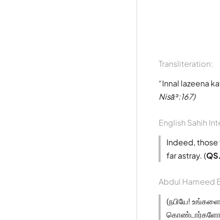
Transliteration:
Innal lazeena k
Nisāʾ:167)
English Sahih Int
Indeed, those 
far astray. (
QS.
Abdul Hameed B
(நபியே! உங்களை)
கொண்டார்களோ அ