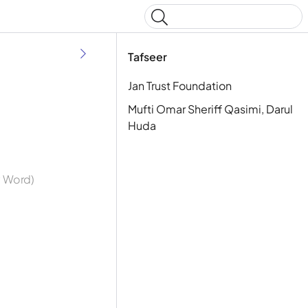
Type to start searching
Tafseer
Jan Trust Foundation
Mufti Omar Sheriff Qasimi, Darul
Huda
y Word)