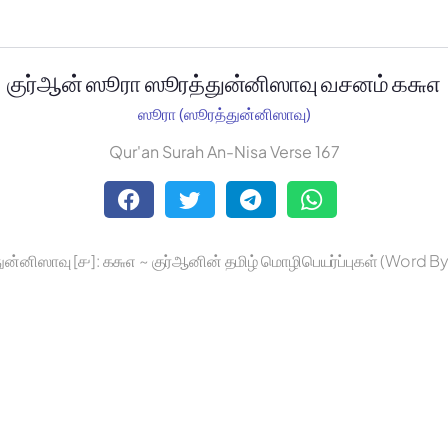
குர்ஆன் ஸூரா ஸூரத்துன்னிஸாவு வசனம் ௧௬௭
ஸூரா (ஸூரத்துன்னிஸாவு)
Qur'an Surah An-Nisa Verse 167
ுன்னிஸாவு [௪]: ௧௬௭ ~ குர்ஆனின் தமிழ் மொழிபெயர்ப்புகள் (Word B