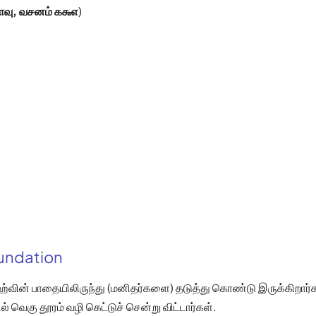
ாவு, வசனம் ௧௬௭
)
oundation
ாஹ்வின் பாதையிலிருந்து (மனிதர்களை) தடுத்து கொண்டு இருக்கிறார
ல் வெகு தூரம் வழி கெட்டுச் சென்று விட்டார்கள்.